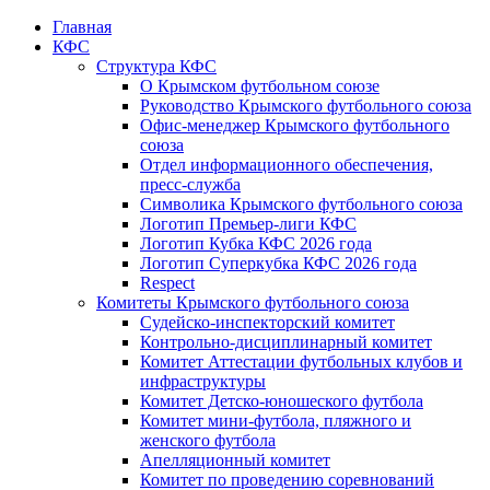
Главная
КФС
Структура КФС
О Крымском футбольном союзе
Руководство Крымского футбольного союза
Офис-менеджер Крымского футбольного
союза
Отдел информационного обеспечения,
пресс-служба
Символика Крымского футбольного союза
Логотип Премьер-лиги КФС
Логотип Кубка КФС 2026 года
Логотип Суперкубка КФС 2026 года
Respect
Комитеты Крымского футбольного союза
Судейско-инспекторский комитет
Контрольно-дисциплинарный комитет
Комитет Аттестации футбольных клубов и
инфраструктуры
Комитет Детско-юношеского футбола
Комитет мини-футбола, пляжного и
женского футбола
Апелляционный комитет
Комитет по проведению соревнований