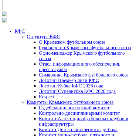
КФС
Структура КФС
О Крымском футбольном союзе
Руководство Крымского футбольного союза
Офис-менеджер Крымского футбольного
союза
Отдел информационного обеспечения,
пресс-служба
Символика Крымского футбольного союза
Логотип Премьер-лиги КФС
Логотип Кубка КФС 2026 года
Логотип Суперкубка КФС 2026 года
Respect
Комитеты Крымского футбольного союза
Судейско-инспекторский комитет
Контрольно-дисциплинарный комитет
Комитет Аттестации футбольных клубов и
инфраструктуры
Комитет Детско-юношеского футбола
Комитет мини-футбола, пляжного и