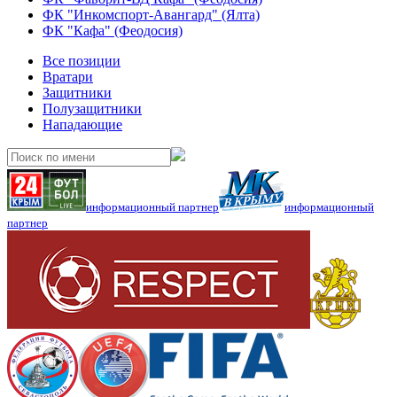
ФК "Инкомспорт-Авангард" (Ялта)
ФК "Кафа" (Феодосия)
Все позиции
Вратари
Защитники
Полузащитники
Нападающие
информационный партнер
информационный
партнер