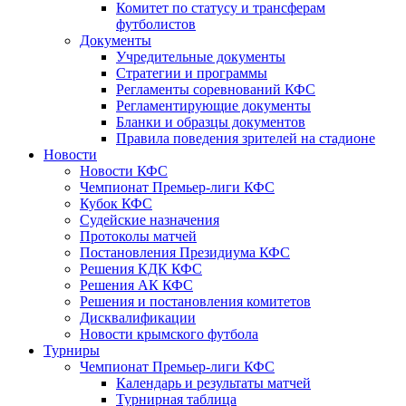
Комитет по статусу и трансферам
футболистов
Документы
Учредительные документы
Стратегии и программы
Регламенты соревнований КФС
Регламентирующие документы
Бланки и образцы документов
Правила поведения зрителей на стадионе
Новости
Новости КФС
Чемпионат Премьер-лиги КФС
Кубок КФС
Судейские назначения
Протоколы матчей
Постановления Президиума КФС
Решения КДК КФС
Решения АК КФС
Решения и постановления комитетов
Дисквалификации
Новости крымского футбола
Турниры
Чемпионат Премьер-лиги КФС
Календарь и результаты матчей
Турнирная таблица