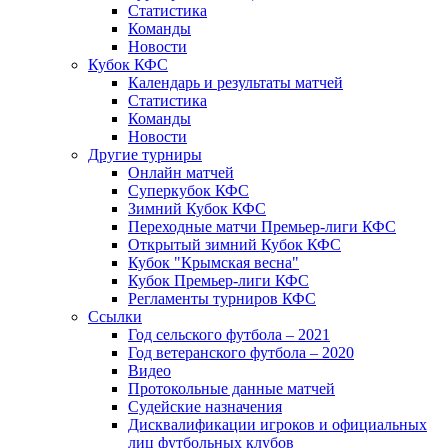
Статистика
Команды
Новости
Кубок КФС
Календарь и результаты матчей
Статистика
Команды
Новости
Другие турниры
Онлайн матчей
Суперкубок КФС
Зимний Кубок КФС
Переходные матчи Премьер-лиги КФС
Открытый зимний Кубок КФС
Кубок "Крымская весна"
Кубок Премьер-лиги КФС
Регламенты турниров КФС
Ссылки
Год сельского футбола – 2021
Год ветеранского футбола – 2020
Видео
Протокольные данные матчей
Судейские назначения
Дисквалификации игроков и официальных
лиц футбольных клубов