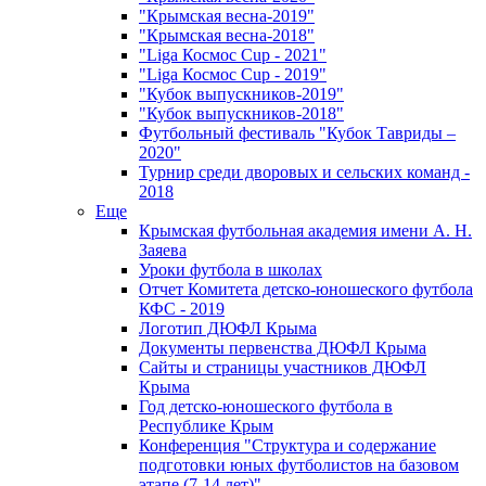
"Крымская весна-2019"
"Крымская весна-2018"
"Liga Космос Cup - 2021"
"Liga Космос Cup - 2019"
"Кубок выпускников-2019"
"Кубок выпускников-2018"
Футбольный фестиваль "Кубок Тавриды –
2020"
Турнир среди дворовых и сельских команд -
2018
Еще
Крымская футбольная академия имени А. Н.
Заяева
Уроки футбола в школах
Отчет Комитета детско-юношеского футбола
КФС - 2019
Логотип ДЮФЛ Крыма
Документы первенства ДЮФЛ Крыма
Сайты и страницы участников ДЮФЛ
Крыма
Год детско-юношеского футбола в
Республике Крым
Конференция "Структура и содержание
подготовки юных футболистов на базовом
этапе (7-14 лет)"