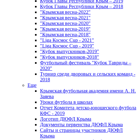
Кубок Главы Республики Крым – 2019
Кубок Главы Республики Крым – 2018
"Крымская весна-2022"
"Крымская весна-2021"
"Крымская весна-2020"
"Крымская весна-2019"
"Крымская весна-2018"
"Liga Космос Cup - 2021"
"Liga Космос Cup - 2019"
"Кубок выпускников-2019"
"Кубок выпускников-2018"
Футбольный фестиваль "Кубок Тавриды –
2020"
Турнир среди дворовых и сельских команд -
2018
Еще
Крымская футбольная академия имени А. Н.
Заяева
Уроки футбола в школах
Отчет Комитета детско-юношеского футбола
КФС - 2019
Логотип ДЮФЛ Крыма
Документы первенства ДЮФЛ Крыма
Сайты и страницы участников ДЮФЛ
Крыма