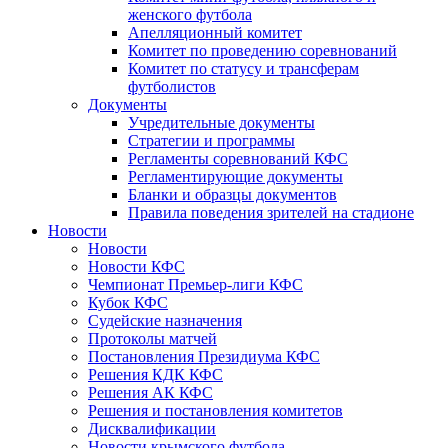
женского футбола
Апелляционный комитет
Комитет по проведению соревнований
Комитет по статусу и трансферам
футболистов
Документы
Учредительные документы
Стратегии и программы
Регламенты соревнований КФС
Регламентирующие документы
Бланки и образцы документов
Правила поведения зрителей на стадионе
Новости
Новости
Новости КФС
Чемпионат Премьер-лиги КФС
Кубок КФС
Судейские назначения
Протоколы матчей
Постановления Президиума КФС
Решения КДК КФС
Решения АК КФС
Решения и постановления комитетов
Дисквалификации
Новости крымского футбола