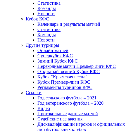
Статистика
Команды
Новости
Кубок КФС
Календарь и результаты матчей
Статистика
Команды
Новости
Другие турниры
Онлайн матчей
Суперкубок КФС
Зимний Кубок КФС
Переходные матчи Премьер-лиги КФС
Открытый зимний Кубок КФС
Кубок "Крымская весна"
Кубок Премьер-лиги КФС
Регламенты турниров КФС
Ссылки
Год сельского футбола – 2021
Год ветеранского футбола – 2020
Видео
Протокольные данные матчей
Судейские назначения
Дисквалификации игроков и официальных
лиц футбольных клубов