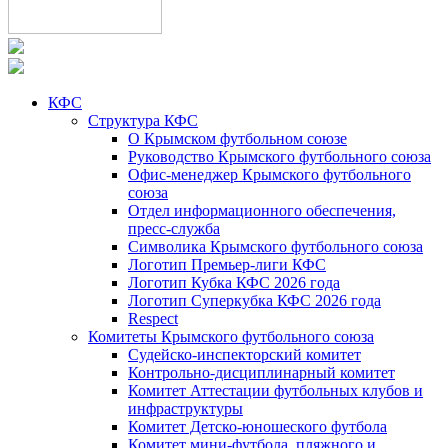
КФС
Структура КФС
О Крымском футбольном союзе
Руководство Крымского футбольного союза
Офис-менеджер Крымского футбольного
союза
Отдел информационного обеспечения,
пресс-служба
Символика Крымского футбольного союза
Логотип Премьер-лиги КФС
Логотип Кубка КФС 2026 года
Логотип Суперкубка КФС 2026 года
Respect
Комитеты Крымского футбольного союза
Судейско-инспекторский комитет
Контрольно-дисциплинарный комитет
Комитет Аттестации футбольных клубов и
инфраструктуры
Комитет Детско-юношеского футбола
Комитет мини-футбола, пляжного и