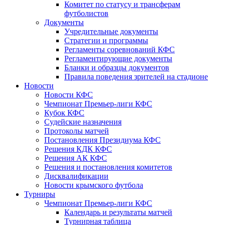
Комитет по статусу и трансферам
футболистов
Документы
Учредительные документы
Стратегии и программы
Регламенты соревнований КФС
Регламентирующие документы
Бланки и образцы документов
Правила поведения зрителей на стадионе
Новости
Новости КФС
Чемпионат Премьер-лиги КФС
Кубок КФС
Судейские назначения
Протоколы матчей
Постановления Президиума КФС
Решения КДК КФС
Решения АК КФС
Решения и постановления комитетов
Дисквалификации
Новости крымского футбола
Турниры
Чемпионат Премьер-лиги КФС
Календарь и результаты матчей
Турнирная таблица