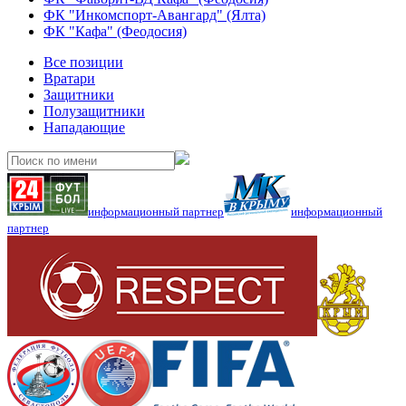
ФК "Инкомспорт-Авангард" (Ялта)
ФК "Кафа" (Феодосия)
Все позиции
Вратари
Защитники
Полузащитники
Нападающие
информационный партнер
информационный
партнер