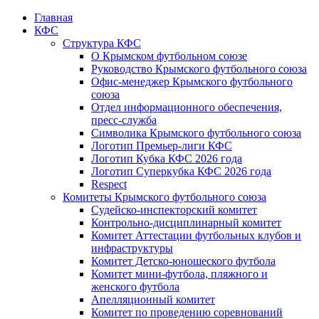
Главная
КФС
Структура КФС
О Крымском футбольном союзе
Руководство Крымского футбольного союза
Офис-менеджер Крымского футбольного
союза
Отдел информационного обеспечения,
пресс-служба
Символика Крымского футбольного союза
Логотип Премьер-лиги КФС
Логотип Кубка КФС 2026 года
Логотип Суперкубка КФС 2026 года
Respect
Комитеты Крымского футбольного союза
Судейско-инспекторский комитет
Контрольно-дисциплинарный комитет
Комитет Аттестации футбольных клубов и
инфраструктуры
Комитет Детско-юношеского футбола
Комитет мини-футбола, пляжного и
женского футбола
Апелляционный комитет
Комитет по проведению соревнований