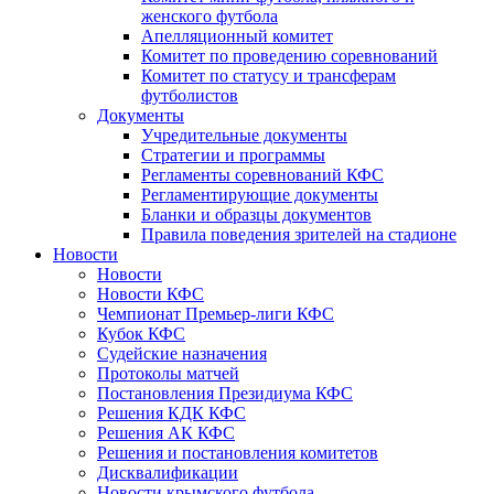
женского футбола
Апелляционный комитет
Комитет по проведению соревнований
Комитет по статусу и трансферам
футболистов
Документы
Учредительные документы
Стратегии и программы
Регламенты соревнований КФС
Регламентирующие документы
Бланки и образцы документов
Правила поведения зрителей на стадионе
Новости
Новости
Новости КФС
Чемпионат Премьер-лиги КФС
Кубок КФС
Судейские назначения
Протоколы матчей
Постановления Президиума КФС
Решения КДК КФС
Решения АК КФС
Решения и постановления комитетов
Дисквалификации
Новости крымского футбола