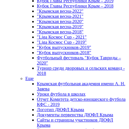
Кубок Главы Республики Крым – 2019
Кубок Главы Республики Крым – 2018
"Крымская весна-2022"
"Крымская весна-2021"
"Крымская весна-2020"
"Крымская весна-2019"
"Крымская весна-2018"
"Liga Космос Cup - 2021"
"Liga Космос Cup - 2019"
"Кубок выпускников-2019"
"Кубок выпускников-2018"
Футбольный фестиваль "Кубок Тавриды –
2020"
Турнир среди дворовых и сельских команд -
2018
Еще
Крымская футбольная академия имени А. Н.
Заяева
Уроки футбола в школах
Отчет Комитета детско-юношеского футбола
КФС - 2019
Логотип ДЮФЛ Крыма
Документы первенства ДЮФЛ Крыма
Сайты и страницы участников ДЮФЛ
Крыма