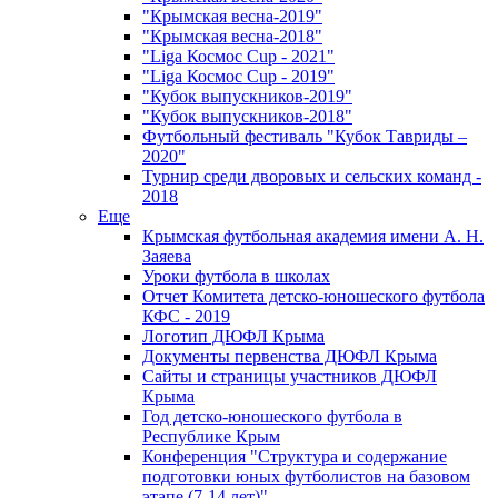
"Крымская весна-2019"
"Крымская весна-2018"
"Liga Космос Cup - 2021"
"Liga Космос Cup - 2019"
"Кубок выпускников-2019"
"Кубок выпускников-2018"
Футбольный фестиваль "Кубок Тавриды –
2020"
Турнир среди дворовых и сельских команд -
2018
Еще
Крымская футбольная академия имени А. Н.
Заяева
Уроки футбола в школах
Отчет Комитета детско-юношеского футбола
КФС - 2019
Логотип ДЮФЛ Крыма
Документы первенства ДЮФЛ Крыма
Сайты и страницы участников ДЮФЛ
Крыма
Год детско-юношеского футбола в
Республике Крым
Конференция "Структура и содержание
подготовки юных футболистов на базовом
этапе (7-14 лет)"