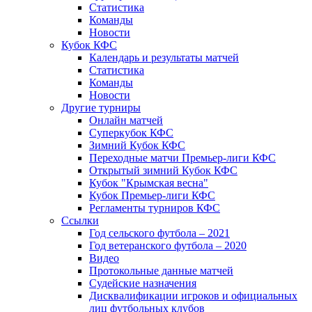
Статистика
Команды
Новости
Кубок КФС
Календарь и результаты матчей
Статистика
Команды
Новости
Другие турниры
Онлайн матчей
Суперкубок КФС
Зимний Кубок КФС
Переходные матчи Премьер-лиги КФС
Открытый зимний Кубок КФС
Кубок "Крымская весна"
Кубок Премьер-лиги КФС
Регламенты турниров КФС
Ссылки
Год сельского футбола – 2021
Год ветеранского футбола – 2020
Видео
Протокольные данные матчей
Судейские назначения
Дисквалификации игроков и официальных
лиц футбольных клубов