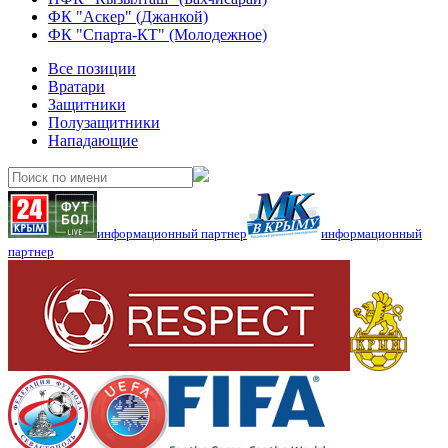
ФК "Аскер" (Джанкой)
ФК "Спарта-КТ" (Молодежное)
Все позиции
Вратари
Защитники
Полузащитники
Нападающие
информационный партнер
информационный
партнер