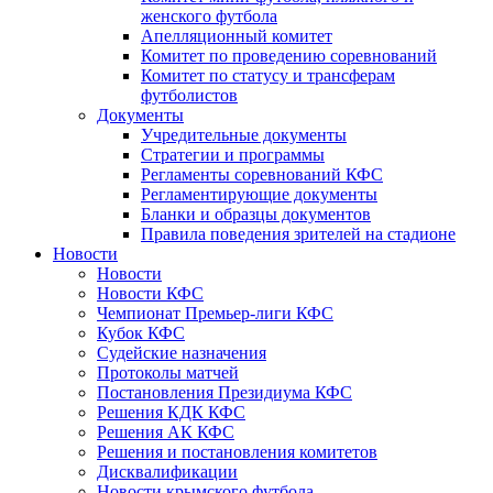
женского футбола
Апелляционный комитет
Комитет по проведению соревнований
Комитет по статусу и трансферам
футболистов
Документы
Учредительные документы
Стратегии и программы
Регламенты соревнований КФС
Регламентирующие документы
Бланки и образцы документов
Правила поведения зрителей на стадионе
Новости
Новости
Новости КФС
Чемпионат Премьер-лиги КФС
Кубок КФС
Судейские назначения
Протоколы матчей
Постановления Президиума КФС
Решения КДК КФС
Решения АК КФС
Решения и постановления комитетов
Дисквалификации
Новости крымского футбола