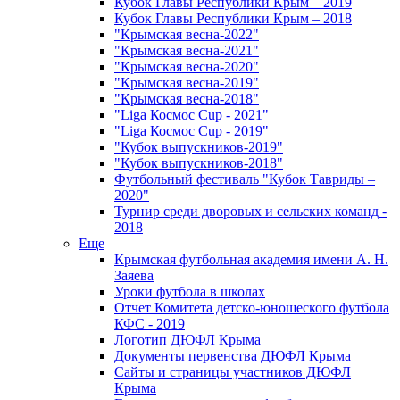
Кубок Главы Республики Крым – 2019
Кубок Главы Республики Крым – 2018
"Крымская весна-2022"
"Крымская весна-2021"
"Крымская весна-2020"
"Крымская весна-2019"
"Крымская весна-2018"
"Liga Космос Cup - 2021"
"Liga Космос Cup - 2019"
"Кубок выпускников-2019"
"Кубок выпускников-2018"
Футбольный фестиваль "Кубок Тавриды –
2020"
Турнир среди дворовых и сельских команд -
2018
Еще
Крымская футбольная академия имени А. Н.
Заяева
Уроки футбола в школах
Отчет Комитета детско-юношеского футбола
КФС - 2019
Логотип ДЮФЛ Крыма
Документы первенства ДЮФЛ Крыма
Сайты и страницы участников ДЮФЛ
Крыма