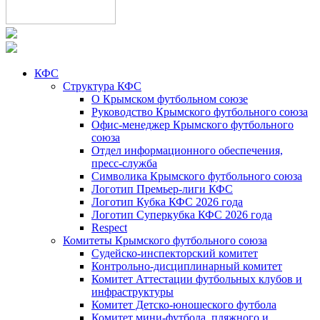
КФС
Структура КФС
О Крымском футбольном союзе
Руководство Крымского футбольного союза
Офис-менеджер Крымского футбольного
союза
Отдел информационного обеспечения,
пресс-служба
Символика Крымского футбольного союза
Логотип Премьер-лиги КФС
Логотип Кубка КФС 2026 года
Логотип Суперкубка КФС 2026 года
Respect
Комитеты Крымского футбольного союза
Судейско-инспекторский комитет
Контрольно-дисциплинарный комитет
Комитет Аттестации футбольных клубов и
инфраструктуры
Комитет Детско-юношеского футбола
Комитет мини-футбола, пляжного и