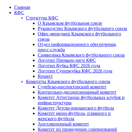
Главная
КФС
Структура КФС
О Крымском футбольном союзе
Руководство Крымского футбольного союза
Офис-менеджер Крымского футбольного
союза
Отдел информационного обеспечения,
пресс-служба
Символика Крымского футбольного союза
Логотип Премьер-лиги КФС
Логотип Кубка КФС 2026 года
Логотип Суперкубка КФС 2026 года
Respect
Комитеты Крымского футбольного союза
Судейско-инспекторский комитет
Контрольно-дисциплинарный комитет
Комитет Аттестации футбольных клубов и
инфраструктуры
Комитет Детско-юношеского футбола
Комитет мини-футбола, пляжного и
женского футбола
Апелляционный комитет
Комитет по проведению соревнований