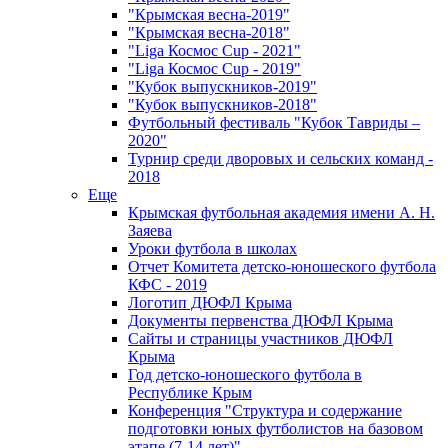
"Крымская весна-2019"
"Крымская весна-2018"
"Liga Космос Cup - 2021"
"Liga Космос Cup - 2019"
"Кубок выпускников-2019"
"Кубок выпускников-2018"
Футбольный фестиваль "Кубок Тавриды –
2020"
Турнир среди дворовых и сельских команд -
2018
Еще
Крымская футбольная академия имени А. Н.
Заяева
Уроки футбола в школах
Отчет Комитета детско-юношеского футбола
КФС - 2019
Логотип ДЮФЛ Крыма
Документы первенства ДЮФЛ Крыма
Сайты и страницы участников ДЮФЛ
Крыма
Год детско-юношеского футбола в
Республике Крым
Конференция "Структура и содержание
подготовки юных футболистов на базовом
этапе (7-14 лет)"