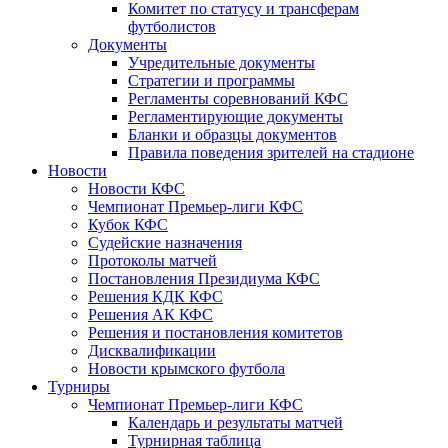
Комитет по статусу и трансферам
футболистов
Документы
Учредительные документы
Стратегии и программы
Регламенты соревнований КФС
Регламентирующие документы
Бланки и образцы документов
Правила поведения зрителей на стадионе
Новости
Новости КФС
Чемпионат Премьер-лиги КФС
Кубок КФС
Судейские назначения
Протоколы матчей
Постановления Президиума КФС
Решения КДК КФС
Решения АК КФС
Решения и постановления комитетов
Дисквалификации
Новости крымского футбола
Турниры
Чемпионат Премьер-лиги КФС
Календарь и результаты матчей
Турнирная таблица