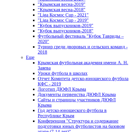
"Крымская весна-2019"
"Крымская весна-2018"
"Liga Космос Cup - 2021"
"Liga Космос Cup - 2019"
"Кубок выпускников-2019"
"Кубок выпускников-2018"
Футбольный фестиваль "Кубок Тавриды –
2020"
Турнир среди дворовых и сельских команд -
2018
Еще
Крымская футбольная академия имени А. Н.
Заяева
Уроки футбола в школах
Отчет Комитета детско-юношеского футбола
КФС - 2019
Логотип ДЮФЛ Крыма
Документы первенства ДЮФЛ Крыма
Сайты и страницы участников ДЮФЛ
Крыма
Год детско-юношеского футбола в
Республике Крым
Конференция "Структура и содержание
подготовки юных футболистов на базовом
этапе (7-14 лет)"