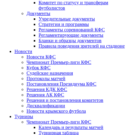
Комитет по статусу и трансферам
футболистов
Документы
Учредительные документы
Стратегии и программы
Регламенты соревнований КФС
Регламентирующие документы
Бланки и образцы документов
Правила поведения зрителей на стадионе
Новости
Новости КФС
Чемпионат Премьер-лиги КФС
Кубок КФС
Судейские назначения
Протоколы матчей
Постановления Президиума КФС
Решения КДК КФС
Решения АК КФС
Решения и постановления комитетов
Дисквалификации
Новости крымского футбола
Турниры
Чемпионат Премьер-лиги КФС
Календарь и результаты матчей
Турнирная таблица