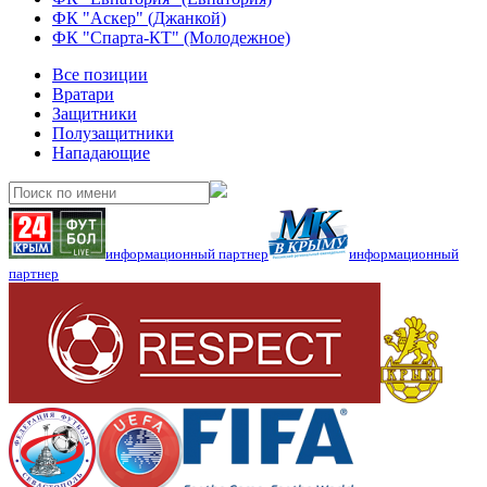
ФК "Аскер" (Джанкой)
ФК "Спарта-КТ" (Молодежное)
Все позиции
Вратари
Защитники
Полузащитники
Нападающие
информационный партнер
информационный
партнер