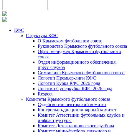
КФС
Структура КФС
О Крымском футбольном союзе
Руководство Крымского футбольного союза
Офис-менеджер Крымского футбольного
союза
Отдел информационного обеспечения,
пресс-служба
Символика Крымского футбольного союза
Логотип Премьер-лиги КФС
Логотип Кубка КФС 2026 года
Логотип Суперкубка КФС 2026 года
Respect
Комитеты Крымского футбольного союза
Судейско-инспекторский комитет
Контрольно-дисциплинарный комитет
Комитет Аттестации футбольных клубов и
инфраструктуры
Комитет Детско-юношеского футбола
Комитет мини-футбола, пляжного и