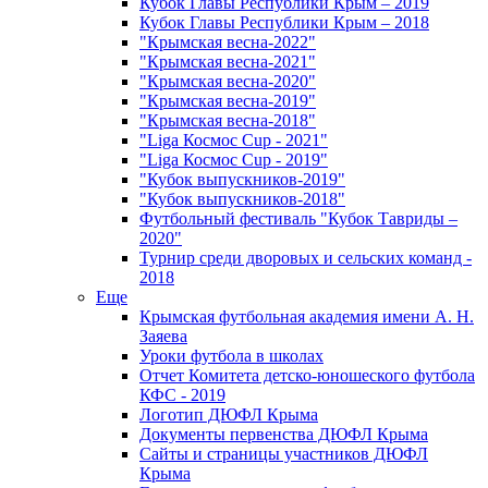
Кубок Главы Республики Крым – 2019
Кубок Главы Республики Крым – 2018
"Крымская весна-2022"
"Крымская весна-2021"
"Крымская весна-2020"
"Крымская весна-2019"
"Крымская весна-2018"
"Liga Космос Cup - 2021"
"Liga Космос Cup - 2019"
"Кубок выпускников-2019"
"Кубок выпускников-2018"
Футбольный фестиваль "Кубок Тавриды –
2020"
Турнир среди дворовых и сельских команд -
2018
Еще
Крымская футбольная академия имени А. Н.
Заяева
Уроки футбола в школах
Отчет Комитета детско-юношеского футбола
КФС - 2019
Логотип ДЮФЛ Крыма
Документы первенства ДЮФЛ Крыма
Сайты и страницы участников ДЮФЛ
Крыма