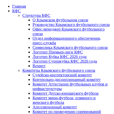
Главная
КФС
Структура КФС
О Крымском футбольном союзе
Руководство Крымского футбольного союза
Офис-менеджер Крымского футбольного
союза
Отдел информационного обеспечения,
пресс-служба
Символика Крымского футбольного союза
Логотип Премьер-лиги КФС
Логотип Кубка КФС 2026 года
Логотип Суперкубка КФС 2026 года
Respect
Комитеты Крымского футбольного союза
Судейско-инспекторский комитет
Контрольно-дисциплинарный комитет
Комитет Аттестации футбольных клубов и
инфраструктуры
Комитет Детско-юношеского футбола
Комитет мини-футбола, пляжного и
женского футбола
Апелляционный комитет
Комитет по проведению соревнований