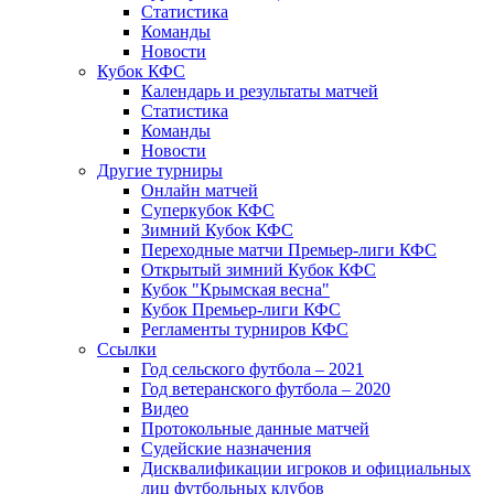
Статистика
Команды
Новости
Кубок КФС
Календарь и результаты матчей
Статистика
Команды
Новости
Другие турниры
Онлайн матчей
Суперкубок КФС
Зимний Кубок КФС
Переходные матчи Премьер-лиги КФС
Открытый зимний Кубок КФС
Кубок "Крымская весна"
Кубок Премьер-лиги КФС
Регламенты турниров КФС
Ссылки
Год сельского футбола – 2021
Год ветеранского футбола – 2020
Видео
Протокольные данные матчей
Судейские назначения
Дисквалификации игроков и официальных
лиц футбольных клубов