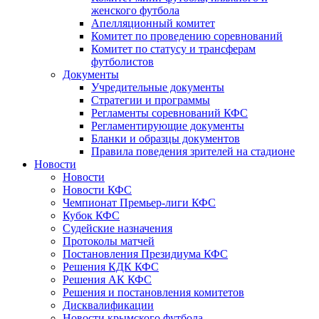
женского футбола
Апелляционный комитет
Комитет по проведению соревнований
Комитет по статусу и трансферам
футболистов
Документы
Учредительные документы
Стратегии и программы
Регламенты соревнований КФС
Регламентирующие документы
Бланки и образцы документов
Правила поведения зрителей на стадионе
Новости
Новости
Новости КФС
Чемпионат Премьер-лиги КФС
Кубок КФС
Судейские назначения
Протоколы матчей
Постановления Президиума КФС
Решения КДК КФС
Решения АК КФС
Решения и постановления комитетов
Дисквалификации
Новости крымского футбола