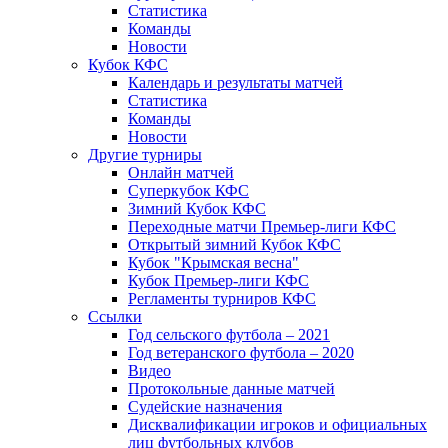
Статистика
Команды
Новости
Кубок КФС
Календарь и результаты матчей
Статистика
Команды
Новости
Другие турниры
Онлайн матчей
Суперкубок КФС
Зимний Кубок КФС
Переходные матчи Премьер-лиги КФС
Открытый зимний Кубок КФС
Кубок "Крымская весна"
Кубок Премьер-лиги КФС
Регламенты турниров КФС
Ссылки
Год сельского футбола – 2021
Год ветеранского футбола – 2020
Видео
Протокольные данные матчей
Судейские назначения
Дисквалификации игроков и официальных
лиц футбольных клубов