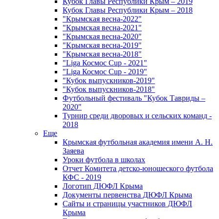
Кубок Главы Республики Крым – 2019
Кубок Главы Республики Крым – 2018
"Крымская весна-2022"
"Крымская весна-2021"
"Крымская весна-2020"
"Крымская весна-2019"
"Крымская весна-2018"
"Liga Космос Cup - 2021"
"Liga Космос Cup - 2019"
"Кубок выпускников-2019"
"Кубок выпускников-2018"
Футбольный фестиваль "Кубок Тавриды –
2020"
Турнир среди дворовых и сельских команд -
2018
Еще
Крымская футбольная академия имени А. Н.
Заяева
Уроки футбола в школах
Отчет Комитета детско-юношеского футбола
КФС - 2019
Логотип ДЮФЛ Крыма
Документы первенства ДЮФЛ Крыма
Сайты и страницы участников ДЮФЛ
Крыма