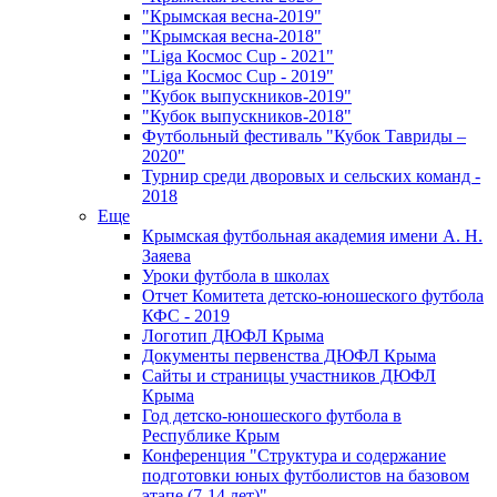
"Крымская весна-2019"
"Крымская весна-2018"
"Liga Космос Cup - 2021"
"Liga Космос Cup - 2019"
"Кубок выпускников-2019"
"Кубок выпускников-2018"
Футбольный фестиваль "Кубок Тавриды –
2020"
Турнир среди дворовых и сельских команд -
2018
Еще
Крымская футбольная академия имени А. Н.
Заяева
Уроки футбола в школах
Отчет Комитета детско-юношеского футбола
КФС - 2019
Логотип ДЮФЛ Крыма
Документы первенства ДЮФЛ Крыма
Сайты и страницы участников ДЮФЛ
Крыма
Год детско-юношеского футбола в
Республике Крым
Конференция "Структура и содержание
подготовки юных футболистов на базовом
этапе (7-14 лет)"