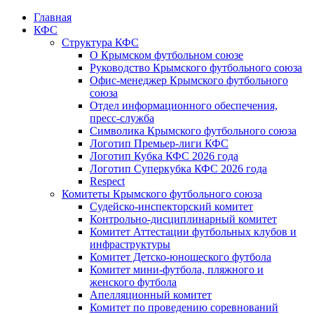
Главная
КФС
Структура КФС
О Крымском футбольном союзе
Руководство Крымского футбольного союза
Офис-менеджер Крымского футбольного
союза
Отдел информационного обеспечения,
пресс-служба
Символика Крымского футбольного союза
Логотип Премьер-лиги КФС
Логотип Кубка КФС 2026 года
Логотип Суперкубка КФС 2026 года
Respect
Комитеты Крымского футбольного союза
Судейско-инспекторский комитет
Контрольно-дисциплинарный комитет
Комитет Аттестации футбольных клубов и
инфраструктуры
Комитет Детско-юношеского футбола
Комитет мини-футбола, пляжного и
женского футбола
Апелляционный комитет
Комитет по проведению соревнований