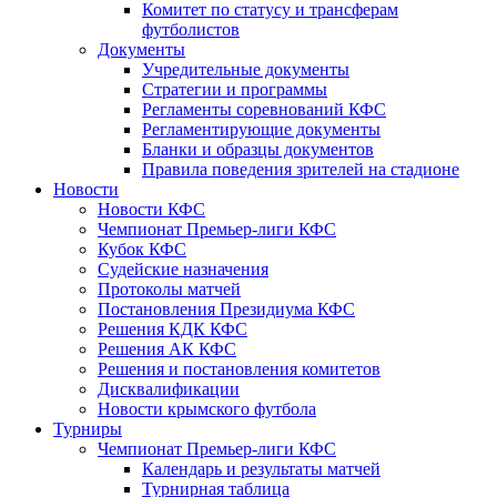
Комитет по статусу и трансферам
футболистов
Документы
Учредительные документы
Стратегии и программы
Регламенты соревнований КФС
Регламентирующие документы
Бланки и образцы документов
Правила поведения зрителей на стадионе
Новости
Новости КФС
Чемпионат Премьер-лиги КФС
Кубок КФС
Судейские назначения
Протоколы матчей
Постановления Президиума КФС
Решения КДК КФС
Решения АК КФС
Решения и постановления комитетов
Дисквалификации
Новости крымского футбола
Турниры
Чемпионат Премьер-лиги КФС
Календарь и результаты матчей
Турнирная таблица