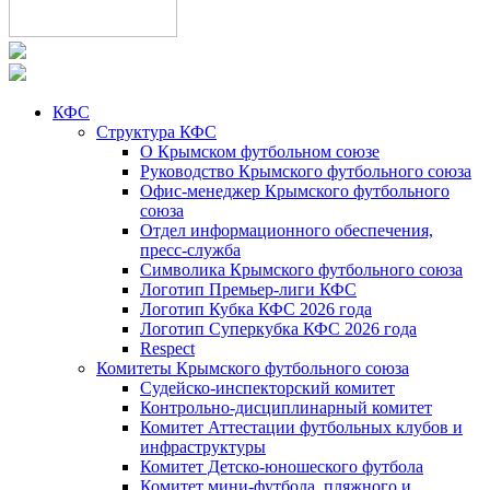
КФС
Структура КФС
О Крымском футбольном союзе
Руководство Крымского футбольного союза
Офис-менеджер Крымского футбольного
союза
Отдел информационного обеспечения,
пресс-служба
Символика Крымского футбольного союза
Логотип Премьер-лиги КФС
Логотип Кубка КФС 2026 года
Логотип Суперкубка КФС 2026 года
Respect
Комитеты Крымского футбольного союза
Судейско-инспекторский комитет
Контрольно-дисциплинарный комитет
Комитет Аттестации футбольных клубов и
инфраструктуры
Комитет Детско-юношеского футбола
Комитет мини-футбола, пляжного и