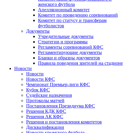
женского футбола
Апелляционный комитет
Комитет по проведению соревнований
Комитет по статусу и трансферам
футболистов
Документы
Учредительные документы
Стратегии и программы
Регламенты соревнований КФС
Регламентирующие документы
Бланки и образцы документов
Правила поведения зрителей на стадионе
Новости
Новости
Новости КФС
Чемпионат Премьер-лиги КФС
Кубок КФС
Судейские назначения
Протоколы матчей
Постановления Президиума КФС
Решения КДК КФС
Решения АК КФС
Решения и постановления комитетов
Дисквалификации
Новости крымского футбола