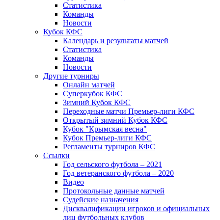
Статистика
Команды
Новости
Кубок КФС
Календарь и результаты матчей
Статистика
Команды
Новости
Другие турниры
Онлайн матчей
Суперкубок КФС
Зимний Кубок КФС
Переходные матчи Премьер-лиги КФС
Открытый зимний Кубок КФС
Кубок "Крымская весна"
Кубок Премьер-лиги КФС
Регламенты турниров КФС
Ссылки
Год сельского футбола – 2021
Год ветеранского футбола – 2020
Видео
Протокольные данные матчей
Судейские назначения
Дисквалификации игроков и официальных
лиц футбольных клубов