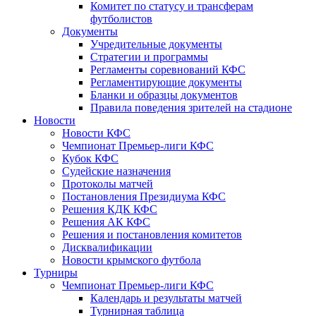
Комитет по статусу и трансферам
футболистов
Документы
Учредительные документы
Стратегии и программы
Регламенты соревнований КФС
Регламентирующие документы
Бланки и образцы документов
Правила поведения зрителей на стадионе
Новости
Новости КФС
Чемпионат Премьер-лиги КФС
Кубок КФС
Судейские назначения
Протоколы матчей
Постановления Президиума КФС
Решения КДК КФС
Решения АК КФС
Решения и постановления комитетов
Дисквалификации
Новости крымского футбола
Турниры
Чемпионат Премьер-лиги КФС
Календарь и результаты матчей
Турнирная таблица