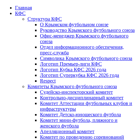
Главная
КФС
Структура КФС
О Крымском футбольном союзе
Руководство Крымского футбольного союза
Офис-менеджер Крымского футбольного
союза
Отдел информационного обеспечения,
пресс-служба
Символика Крымского футбольного союза
Логотип Премьер-лиги КФС
Логотип Кубка КФС 2026 года
Логотип Суперкубка КФС 2026 года
Respect
Комитеты Крымского футбольного союза
Судейско-инспекторский комитет
Контрольно-дисциплинарный комитет
Комитет Аттестации футбольных клубов и
инфраструктуры
Комитет Детско-юношеского футбола
Комитет мини-футбола, пляжного и
женского футбола
Апелляционный комитет
Комитет по проведению соревнований