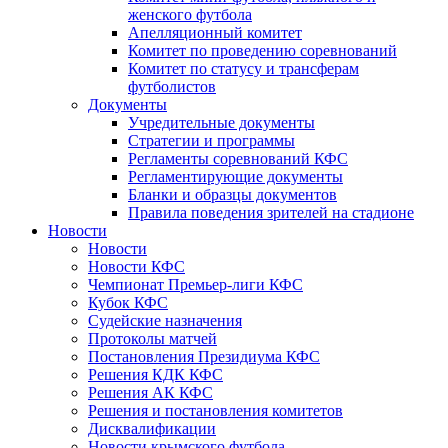
женского футбола
Апелляционный комитет
Комитет по проведению соревнований
Комитет по статусу и трансферам
футболистов
Документы
Учредительные документы
Стратегии и программы
Регламенты соревнований КФС
Регламентирующие документы
Бланки и образцы документов
Правила поведения зрителей на стадионе
Новости
Новости
Новости КФС
Чемпионат Премьер-лиги КФС
Кубок КФС
Судейские назначения
Протоколы матчей
Постановления Президиума КФС
Решения КДК КФС
Решения АК КФС
Решения и постановления комитетов
Дисквалификации
Новости крымского футбола