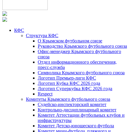
КФС
Структура КФС
О Крымском футбольном союзе
Руководство Крымского футбольного союза
Офис-менеджер Крымского футбольного
союза
Отдел информационного обеспечения,
пресс-служба
Символика Крымского футбольного союза
Логотип Премьер-лиги КФС
Логотип Кубка КФС 2026 года
Логотип Суперкубка КФС 2026 года
Respect
Комитеты Крымского футбольного союза
Судейско-инспекторский комитет
Контрольно-дисциплинарный комитет
Комитет Аттестации футбольных клубов и
инфраструктуры
Комитет Детско-юношеского футбола
Комитет мини-футбола, пляжного и