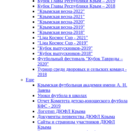
Кубок Главы Республики Крым – 2019
Кубок Главы Республики Крым – 2018
"Крымская весна-2022"
"Крымская весна-2021"
"Крымская весна-2020"
"Крымская весна-2019"
"Крымская весна-2018"
"Liga Космос Cup - 2021"
"Liga Космос Cup - 2019"
"Кубок выпускников-2019"
"Кубок выпускников-2018"
Футбольный фестиваль "Кубок Тавриды –
2020"
Турнир среди дворовых и сельских команд -
2018
Еще
Крымская футбольная академия имени А. Н.
Заяева
Уроки футбола в школах
Отчет Комитета детско-юношеского футбола
КФС - 2019
Логотип ДЮФЛ Крыма
Документы первенства ДЮФЛ Крыма
Сайты и страницы участников ДЮФЛ
Крыма