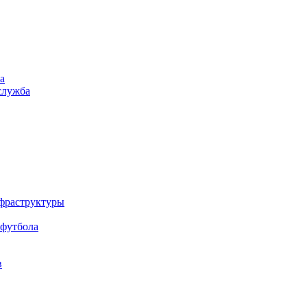
а
служба
нфраструктуры
 футбола
в