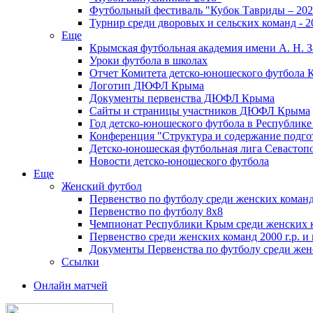
Футбольный фестиваль "Кубок Тавриды – 202
Турнир среди дворовых и сельских команд - 2
Еще
Крымская футбольная академия имени А. Н. З
Уроки футбола в школах
Отчет Комитета детско-юношеского футбола 
Логотип ДЮФЛ Крыма
Документы первенства ДЮФЛ Крыма
Сайты и страницы участников ДЮФЛ Крыма
Год детско-юношеского футбола в Республик
Конференция "Структура и содержание подгот
Детско-юношеская футбольная лига Севастоп
Новости детско-юношеского футбола
Еще
Женский футбол
Первенство по футболу среди женских команд
Первенство по футболу 8х8
Чемпионат Республики Крым среди женских 
Первенство среди женских команд 2000 г.р. и
Документы Первенства по футболу среди жен
Ссылки
Онлайн матчей