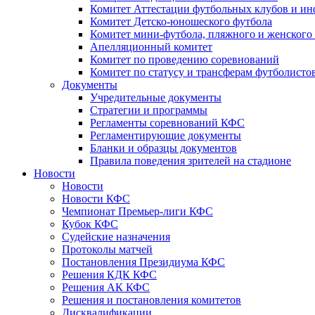
Комитет Аттестации футбольных клубов и и
Комитет Детско-юношеского футбола
Комитет мини-футбола, пляжного и женского
Апелляционный комитет
Комитет по проведению соревнований
Комитет по статусу и трансферам футболисто
Документы
Учредительные документы
Стратегии и программы
Регламенты соревнований КФС
Регламентирующие документы
Бланки и образцы документов
Правила поведения зрителей на стадионе
Новости
Новости
Новости КФС
Чемпионат Премьер-лиги КФС
Кубок КФС
Судейские назначения
Протоколы матчей
Постановления Президиума КФС
Решения КДК КФС
Решения АК КФС
Решения и постановления комитетов
Дисквалификации