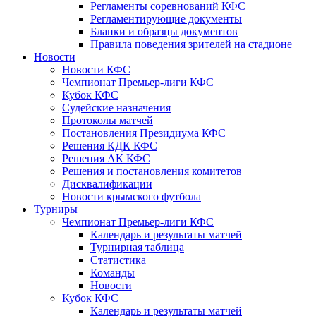
Регламенты соревнований КФС
Регламентирующие документы
Бланки и образцы документов
Правила поведения зрителей на стадионе
Новости
Новости КФС
Чемпионат Премьер-лиги КФС
Кубок КФС
Судейские назначения
Протоколы матчей
Постановления Президиума КФС
Решения КДК КФС
Решения АК КФС
Решения и постановления комитетов
Дисквалификации
Новости крымского футбола
Турниры
Чемпионат Премьер-лиги КФС
Календарь и результаты матчей
Турнирная таблица
Статистика
Команды
Новости
Кубок КФС
Календарь и результаты матчей