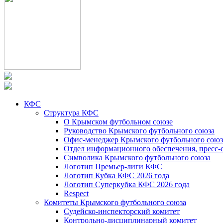
КФС
Структура КФС
О Крымском футбольном союзе
Руководство Крымского футбольного союза
Офис-менеджер Крымского футбольного союз
Отдел информационного обеспечения, пресс-
Символика Крымского футбольного союза
Логотип Премьер-лиги КФС
Логотип Кубка КФС 2026 года
Логотип Суперкубка КФС 2026 года
Respect
Комитеты Крымского футбольного союза
Судейско-инспекторский комитет
Контрольно-дисциплинарный комитет