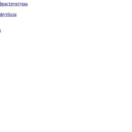
нфраструктуры
 футбола
в