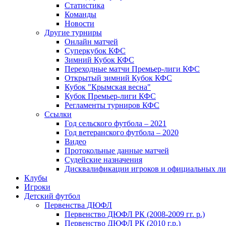
Статистика
Команды
Новости
Другие турниры
Онлайн матчей
Суперкубок КФС
Зимний Кубок КФС
Переходные матчи Премьер-лиги КФС
Открытый зимний Кубок КФС
Кубок "Крымская весна"
Кубок Премьер-лиги КФС
Регламенты турниров КФС
Ссылки
Год сельского футбола – 2021
Год ветеранского футбола – 2020
Видео
Протокольные данные матчей
Судейские назначения
Дисквалификации игроков и официальных ли
Клубы
Игроки
Детский футбол
Первенства ДЮФЛ
Первенство ДЮФЛ РК (2008-2009 гг. р.)
Первенство ДЮФЛ РК (2010 г.р.)