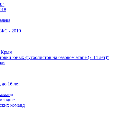
0"
018
аяева
КФС - 2019
е Крым
овки юных футболистов на базовом этапе (7-14 лет)"
оля
 до 16 лет
команд
 младше
ских команд