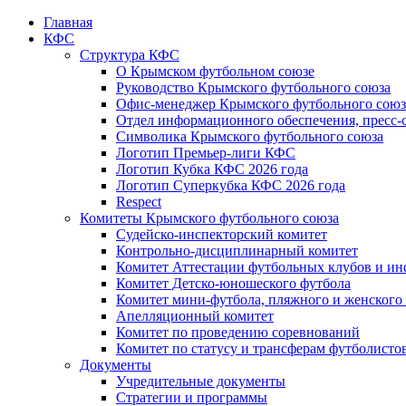
Главная
КФС
Структура КФС
О Крымском футбольном союзе
Руководство Крымского футбольного союза
Офис-менеджер Крымского футбольного союз
Отдел информационного обеспечения, пресс-
Символика Крымского футбольного союза
Логотип Премьер-лиги КФС
Логотип Кубка КФС 2026 года
Логотип Суперкубка КФС 2026 года
Respect
Комитеты Крымского футбольного союза
Судейско-инспекторский комитет
Контрольно-дисциплинарный комитет
Комитет Аттестации футбольных клубов и и
Комитет Детско-юношеского футбола
Комитет мини-футбола, пляжного и женского
Апелляционный комитет
Комитет по проведению соревнований
Комитет по статусу и трансферам футболисто
Документы
Учредительные документы
Стратегии и программы