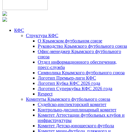
КФС
Структура КФС
О Крымском футбольном союзе
Руководство Крымского футбольного союза
Офис-менеджер Крымского футбольного
союза
Отдел информационного обеспечения,
пресс-служба
Символика Крымского футбольного союза
Логотип Премьер-лиги КФС
Логотип Кубка КФС 2026 года
Логотип Суперкубка КФС 2026 года
Respect
Комитеты Крымского футбольного союза
Судейско-инспекторский комитет
Контрольно-дисциплинарный комитет
Комитет Аттестации футбольных клубов и
инфраструктуры
Комитет Детско-юношеского футбола
Комитет мини-футбола, пляжного и