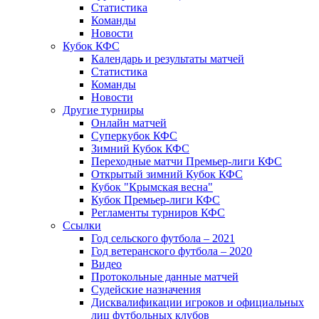
Статистика
Команды
Новости
Кубок КФС
Календарь и результаты матчей
Статистика
Команды
Новости
Другие турниры
Онлайн матчей
Суперкубок КФС
Зимний Кубок КФС
Переходные матчи Премьер-лиги КФС
Открытый зимний Кубок КФС
Кубок "Крымская весна"
Кубок Премьер-лиги КФС
Регламенты турниров КФС
Ссылки
Год сельского футбола – 2021
Год ветеранского футбола – 2020
Видео
Протокольные данные матчей
Судейские назначения
Дисквалификации игроков и официальных
лиц футбольных клубов