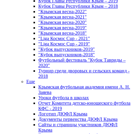
Кубок Главы Республики Крым – 2019
Кубок Главы Республики Крым – 2018
"Крымская весна-2022"
"Крымская весна-2021"
"Крымская весна-2020"
"Крымская весна-2019"
"Крымская весна-2018"
"Liga Космос Cup - 2021"
"Liga Космос Cup - 2019"
"Кубок выпускников-2019"
"Кубок выпускников-2018"
Футбольный фестиваль "Кубок Тавриды –
2020"
Турнир среди дворовых и сельских команд -
2018
Еще
Крымская футбольная академия имени А. Н.
Заяева
Уроки футбола в школах
Отчет Комитета детско-юношеского футбола
КФС - 2019
Логотип ДЮФЛ Крыма
Документы первенства ДЮФЛ Крыма
Сайты и страницы участников ДЮФЛ
Крыма