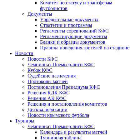
Комитет по статусу и трансферам
футболистов
Документы
Учредительные документы
Стратегии и программы
Регламенты соревнований КФС
Регламентирующие документы
Бланки и образцы документов
Правила поведения зрителей на стадионе
Новости
Новости КФС
Чемпионат Премьер-лиги КФС
Кубок КФС
Судейские назначения
Протоколы матчей
Постановления Президиума КФС
Решения КДК КФС
Решения АК КФС
Решения и постановления комитетов
Дисквалификации
Новости крымского футбола
Турниры
Чемпионат Премьер-лиги КФС
Календарь и результаты матчей
Турнирная таблица