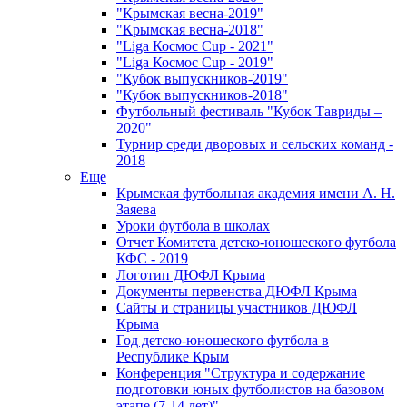
"Крымская весна-2019"
"Крымская весна-2018"
"Liga Космос Cup - 2021"
"Liga Космос Cup - 2019"
"Кубок выпускников-2019"
"Кубок выпускников-2018"
Футбольный фестиваль "Кубок Тавриды –
2020"
Турнир среди дворовых и сельских команд -
2018
Еще
Крымская футбольная академия имени А. Н.
Заяева
Уроки футбола в школах
Отчет Комитета детско-юношеского футбола
КФС - 2019
Логотип ДЮФЛ Крыма
Документы первенства ДЮФЛ Крыма
Сайты и страницы участников ДЮФЛ
Крыма
Год детско-юношеского футбола в
Республике Крым
Конференция "Структура и содержание
подготовки юных футболистов на базовом
этапе (7-14 лет)"