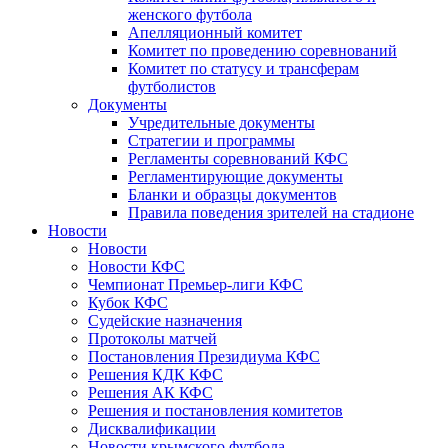
женского футбола
Апелляционный комитет
Комитет по проведению соревнований
Комитет по статусу и трансферам
футболистов
Документы
Учредительные документы
Стратегии и программы
Регламенты соревнований КФС
Регламентирующие документы
Бланки и образцы документов
Правила поведения зрителей на стадионе
Новости
Новости
Новости КФС
Чемпионат Премьер-лиги КФС
Кубок КФС
Судейские назначения
Протоколы матчей
Постановления Президиума КФС
Решения КДК КФС
Решения АК КФС
Решения и постановления комитетов
Дисквалификации
Новости крымского футбола