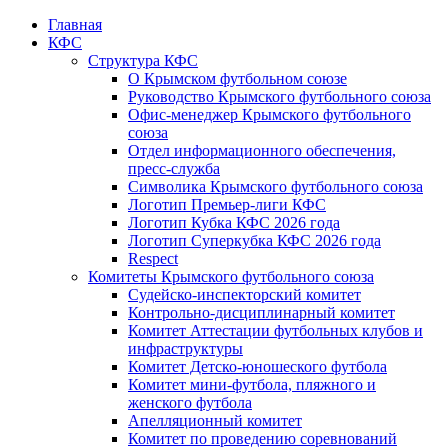
Главная
КФС
Структура КФС
О Крымском футбольном союзе
Руководство Крымского футбольного союза
Офис-менеджер Крымского футбольного
союза
Отдел информационного обеспечения,
пресс-служба
Символика Крымского футбольного союза
Логотип Премьер-лиги КФС
Логотип Кубка КФС 2026 года
Логотип Суперкубка КФС 2026 года
Respect
Комитеты Крымского футбольного союза
Судейско-инспекторский комитет
Контрольно-дисциплинарный комитет
Комитет Аттестации футбольных клубов и
инфраструктуры
Комитет Детско-юношеского футбола
Комитет мини-футбола, пляжного и
женского футбола
Апелляционный комитет
Комитет по проведению соревнований