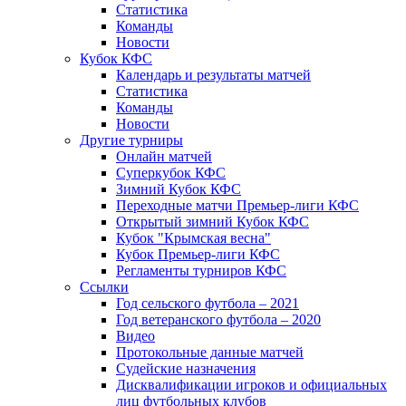
Статистика
Команды
Новости
Кубок КФС
Календарь и результаты матчей
Статистика
Команды
Новости
Другие турниры
Онлайн матчей
Суперкубок КФС
Зимний Кубок КФС
Переходные матчи Премьер-лиги КФС
Открытый зимний Кубок КФС
Кубок "Крымская весна"
Кубок Премьер-лиги КФС
Регламенты турниров КФС
Ссылки
Год сельского футбола – 2021
Год ветеранского футбола – 2020
Видео
Протокольные данные матчей
Судейские назначения
Дисквалификации игроков и официальных
лиц футбольных клубов