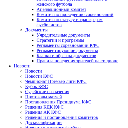
женского футбола
Апелляционный комитет
Комитет по проведению соревнований
Комитет по статусу и трансферам
футболистов
Документы
Учредительные документы
Стратегии и программы
Регламенты соревнований КФС
Регламентирующие документы
Бланки и образцы документов
Правила поведения зрителей на стадионе
Новости
Новости
Новости КФС
Чемпионат Премьер-лиги КФС
Кубок КФС
Судейские назначения
Протоколы матчей
Постановления Президиума КФС
Решения КДК КФС
Решения АК КФС
Решения и постановления комитетов
Дисквалификации
Новости крымского футбола