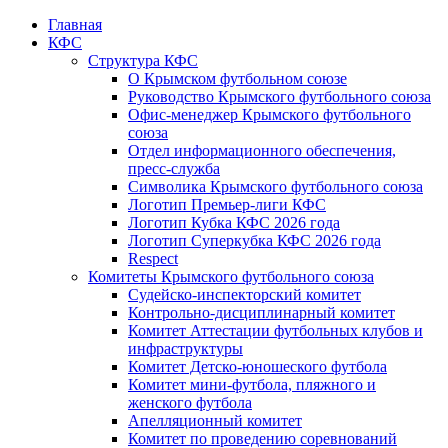
Главная
КФС
Структура КФС
О Крымском футбольном союзе
Руководство Крымского футбольного союза
Офис-менеджер Крымского футбольного
союза
Отдел информационного обеспечения,
пресс-служба
Символика Крымского футбольного союза
Логотип Премьер-лиги КФС
Логотип Кубка КФС 2026 года
Логотип Суперкубка КФС 2026 года
Respect
Комитеты Крымского футбольного союза
Судейско-инспекторский комитет
Контрольно-дисциплинарный комитет
Комитет Аттестации футбольных клубов и
инфраструктуры
Комитет Детско-юношеского футбола
Комитет мини-футбола, пляжного и
женского футбола
Апелляционный комитет
Комитет по проведению соревнований