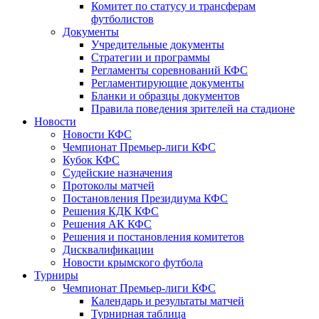
Комитет по статусу и трансферам
футболистов
Документы
Учредительные документы
Стратегии и программы
Регламенты соревнований КФС
Регламентирующие документы
Бланки и образцы документов
Правила поведения зрителей на стадионе
Новости
Новости КФС
Чемпионат Премьер-лиги КФС
Кубок КФС
Судейские назначения
Протоколы матчей
Постановления Президиума КФС
Решения КДК КФС
Решения АК КФС
Решения и постановления комитетов
Дисквалификации
Новости крымского футбола
Турниры
Чемпионат Премьер-лиги КФС
Календарь и результаты матчей
Турнирная таблица