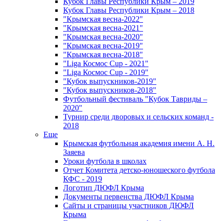
Кубок Главы Республики Крым – 2019
Кубок Главы Республики Крым – 2018
"Крымская весна-2022"
"Крымская весна-2021"
"Крымская весна-2020"
"Крымская весна-2019"
"Крымская весна-2018"
"Liga Космос Cup - 2021"
"Liga Космос Cup - 2019"
"Кубок выпускников-2019"
"Кубок выпускников-2018"
Футбольный фестиваль "Кубок Тавриды –
2020"
Турнир среди дворовых и сельских команд -
2018
Еще
Крымская футбольная академия имени А. Н.
Заяева
Уроки футбола в школах
Отчет Комитета детско-юношеского футбола
КФС - 2019
Логотип ДЮФЛ Крыма
Документы первенства ДЮФЛ Крыма
Сайты и страницы участников ДЮФЛ
Крыма