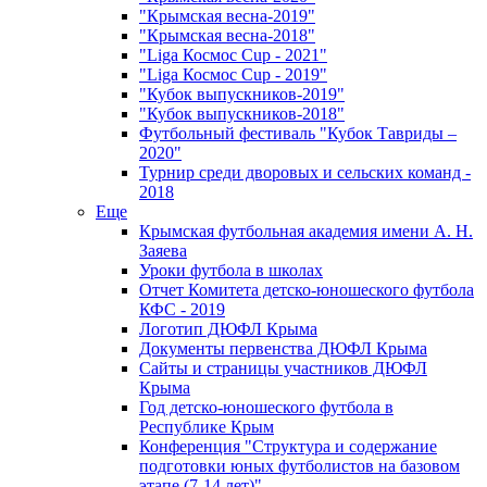
"Крымская весна-2019"
"Крымская весна-2018"
"Liga Космос Cup - 2021"
"Liga Космос Cup - 2019"
"Кубок выпускников-2019"
"Кубок выпускников-2018"
Футбольный фестиваль "Кубок Тавриды –
2020"
Турнир среди дворовых и сельских команд -
2018
Еще
Крымская футбольная академия имени А. Н.
Заяева
Уроки футбола в школах
Отчет Комитета детско-юношеского футбола
КФС - 2019
Логотип ДЮФЛ Крыма
Документы первенства ДЮФЛ Крыма
Сайты и страницы участников ДЮФЛ
Крыма
Год детско-юношеского футбола в
Республике Крым
Конференция "Структура и содержание
подготовки юных футболистов на базовом
этапе (7-14 лет)"