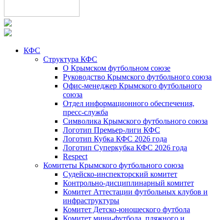
КФС
Структура КФС
О Крымском футбольном союзе
Руководство Крымского футбольного союза
Офис-менеджер Крымского футбольного
союза
Отдел информационного обеспечения,
пресс-служба
Символика Крымского футбольного союза
Логотип Премьер-лиги КФС
Логотип Кубка КФС 2026 года
Логотип Суперкубка КФС 2026 года
Respect
Комитеты Крымского футбольного союза
Судейско-инспекторский комитет
Контрольно-дисциплинарный комитет
Комитет Аттестации футбольных клубов и
инфраструктуры
Комитет Детско-юношеского футбола
Комитет мини-футбола, пляжного и