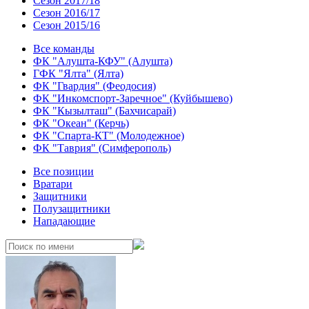
Сезон 2017/18
Сезон 2016/17
Сезон 2015/16
Все команды
ФК "Алушта-КФУ" (Алушта)
ГФК "Ялта" (Ялта)
ФК "Гвардия" (Феодосия)
ФК "Инкомспорт-Заречное" (Куйбышево)
ФК "Кызылташ" (Бахчисарай)
ФК "Океан" (Керчь)
ФК "Спарта-КТ" (Молодежное)
ФК "Таврия" (Симферополь)
Все позиции
Вратари
Защитники
Полузащитники
Нападающие