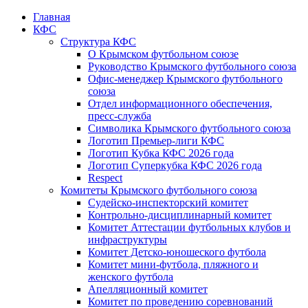
Главная
КФС
Структура КФС
О Крымском футбольном союзе
Руководство Крымского футбольного союза
Офис-менеджер Крымского футбольного
союза
Отдел информационного обеспечения,
пресс-служба
Символика Крымского футбольного союза
Логотип Премьер-лиги КФС
Логотип Кубка КФС 2026 года
Логотип Суперкубка КФС 2026 года
Respect
Комитеты Крымского футбольного союза
Судейско-инспекторский комитет
Контрольно-дисциплинарный комитет
Комитет Аттестации футбольных клубов и
инфраструктуры
Комитет Детско-юношеского футбола
Комитет мини-футбола, пляжного и
женского футбола
Апелляционный комитет
Комитет по проведению соревнований