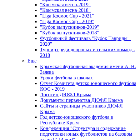
"Крымская весна-2019"
"Крымская весна-2018"
"Liga Космос Cup - 2021"
"Liga Космос Cup - 2019"
"Кубок выпускников-2019"
"Кубок выпускников-2018"
Футбольный фестиваль "Кубок Тавриды –
2020"
Турнир среди дворовых и сельских команд -
2018
Еще
Крымская футбольная академия имени А. Н.
Заяева
Уроки футбола в школах
Отчет Комитета детско-юношеского футбола
КФС - 2019
Логотип ДЮФЛ Крыма
Документы первенства ДЮФЛ Крыма
Сайты и страницы участников ДЮФЛ
Крыма
Год детско-юношеского футбола в
Республике Крым
Конференция "Структура и содержание
подготовки юных футболистов на базовом
этапе (7-14 лет)"