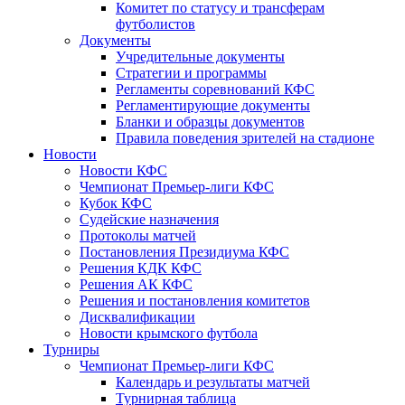
Комитет по статусу и трансферам
футболистов
Документы
Учредительные документы
Стратегии и программы
Регламенты соревнований КФС
Регламентирующие документы
Бланки и образцы документов
Правила поведения зрителей на стадионе
Новости
Новости КФС
Чемпионат Премьер-лиги КФС
Кубок КФС
Судейские назначения
Протоколы матчей
Постановления Президиума КФС
Решения КДК КФС
Решения АК КФС
Решения и постановления комитетов
Дисквалификации
Новости крымского футбола
Турниры
Чемпионат Премьер-лиги КФС
Календарь и результаты матчей
Турнирная таблица