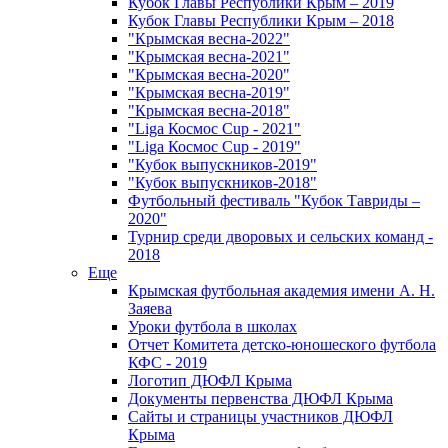
Кубок Главы Республики Крым – 2019
Кубок Главы Республики Крым – 2018
"Крымская весна-2022"
"Крымская весна-2021"
"Крымская весна-2020"
"Крымская весна-2019"
"Крымская весна-2018"
"Liga Космос Cup - 2021"
"Liga Космос Cup - 2019"
"Кубок выпускников-2019"
"Кубок выпускников-2018"
Футбольный фестиваль "Кубок Тавриды –
2020"
Турнир среди дворовых и сельских команд -
2018
Еще
Крымская футбольная академия имени А. Н.
Заяева
Уроки футбола в школах
Отчет Комитета детско-юношеского футбола
КФС - 2019
Логотип ДЮФЛ Крыма
Документы первенства ДЮФЛ Крыма
Сайты и страницы участников ДЮФЛ
Крыма