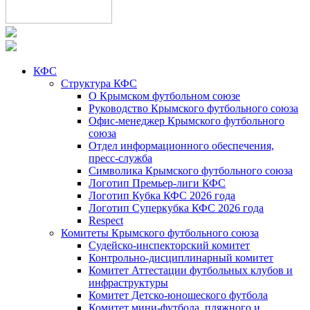
КФС
Структура КФС
О Крымском футбольном союзе
Руководство Крымского футбольного союза
Офис-менеджер Крымского футбольного
союза
Отдел информационного обеспечения,
пресс-служба
Символика Крымского футбольного союза
Логотип Премьер-лиги КФС
Логотип Кубка КФС 2026 года
Логотип Суперкубка КФС 2026 года
Respect
Комитеты Крымского футбольного союза
Судейско-инспекторский комитет
Контрольно-дисциплинарный комитет
Комитет Аттестации футбольных клубов и
инфраструктуры
Комитет Детско-юношеского футбола
Комитет мини-футбола, пляжного и