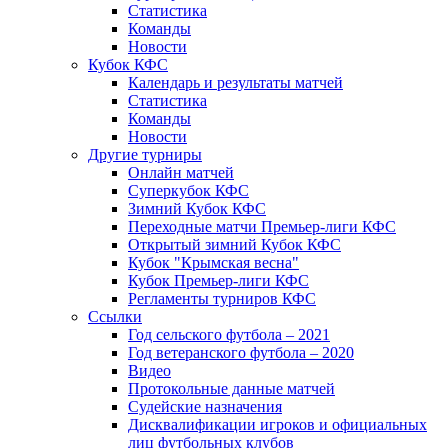
Статистика
Команды
Новости
Кубок КФС
Календарь и результаты матчей
Статистика
Команды
Новости
Другие турниры
Онлайн матчей
Суперкубок КФС
Зимний Кубок КФС
Переходные матчи Премьер-лиги КФС
Открытый зимний Кубок КФС
Кубок "Крымская весна"
Кубок Премьер-лиги КФС
Регламенты турниров КФС
Ссылки
Год сельского футбола – 2021
Год ветеранского футбола – 2020
Видео
Протокольные данные матчей
Судейские назначения
Дисквалификации игроков и официальных
лиц футбольных клубов