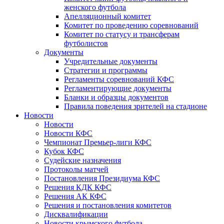
женского футбола
Апелляционный комитет
Комитет по проведению соревнований
Комитет по статусу и трансферам
футболистов
Документы
Учредительные документы
Стратегии и программы
Регламенты соревнований КФС
Регламентирующие документы
Бланки и образцы документов
Правила поведения зрителей на стадионе
Новости
Новости
Новости КФС
Чемпионат Премьер-лиги КФС
Кубок КФС
Судейские назначения
Протоколы матчей
Постановления Президиума КФС
Решения КДК КФС
Решения АК КФС
Решения и постановления комитетов
Дисквалификации
Новости крымского футбола