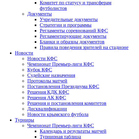
Комитет по статусу и трансферам
футболистов
Документы
Учредительные документы
Стратегии и программы
Регламенты соревнований КФС
Регламентирующие документы
Бланки и образцы документов
Правила поведения зрителей на стадионе
Новости
Новости КФС
Чемпионат Премьер-лиги КФС
Кубок КФС
Судейские назначения
Протоколы матчей
Постановления Президиума КФС
Решения КДК КФС
Решения АК КФС
Решения и постановления комитетов
Дисквалификации
Новости крымского футбола
Турниры
Чемпионат Премьер-лиги КФС
Календарь и результаты матчей
Турнирная таблица