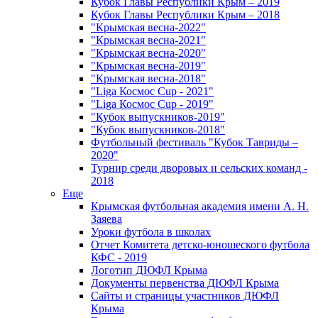
Кубок Главы Республики Крым – 2019
Кубок Главы Республики Крым – 2018
"Крымская весна-2022"
"Крымская весна-2021"
"Крымская весна-2020"
"Крымская весна-2019"
"Крымская весна-2018"
"Liga Космос Cup - 2021"
"Liga Космос Cup - 2019"
"Кубок выпускников-2019"
"Кубок выпускников-2018"
Футбольный фестиваль "Кубок Тавриды –
2020"
Турнир среди дворовых и сельских команд -
2018
Еще
Крымская футбольная академия имени А. Н.
Заяева
Уроки футбола в школах
Отчет Комитета детско-юношеского футбола
КФС - 2019
Логотип ДЮФЛ Крыма
Документы первенства ДЮФЛ Крыма
Сайты и страницы участников ДЮФЛ
Крыма