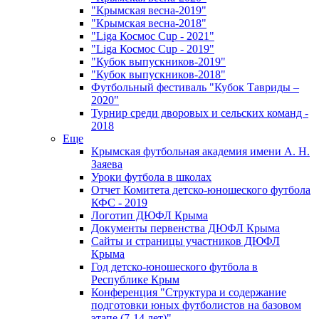
"Крымская весна-2019"
"Крымская весна-2018"
"Liga Космос Cup - 2021"
"Liga Космос Cup - 2019"
"Кубок выпускников-2019"
"Кубок выпускников-2018"
Футбольный фестиваль "Кубок Тавриды –
2020"
Турнир среди дворовых и сельских команд -
2018
Еще
Крымская футбольная академия имени А. Н.
Заяева
Уроки футбола в школах
Отчет Комитета детско-юношеского футбола
КФС - 2019
Логотип ДЮФЛ Крыма
Документы первенства ДЮФЛ Крыма
Сайты и страницы участников ДЮФЛ
Крыма
Год детско-юношеского футбола в
Республике Крым
Конференция "Структура и содержание
подготовки юных футболистов на базовом
этапе (7-14 лет)"