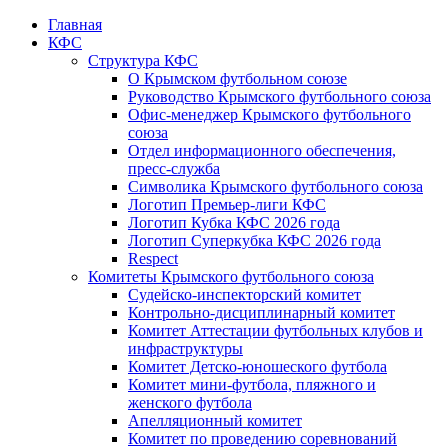
Главная
КФС
Структура КФС
О Крымском футбольном союзе
Руководство Крымского футбольного союза
Офис-менеджер Крымского футбольного
союза
Отдел информационного обеспечения,
пресс-служба
Символика Крымского футбольного союза
Логотип Премьер-лиги КФС
Логотип Кубка КФС 2026 года
Логотип Суперкубка КФС 2026 года
Respect
Комитеты Крымского футбольного союза
Судейско-инспекторский комитет
Контрольно-дисциплинарный комитет
Комитет Аттестации футбольных клубов и
инфраструктуры
Комитет Детско-юношеского футбола
Комитет мини-футбола, пляжного и
женского футбола
Апелляционный комитет
Комитет по проведению соревнований