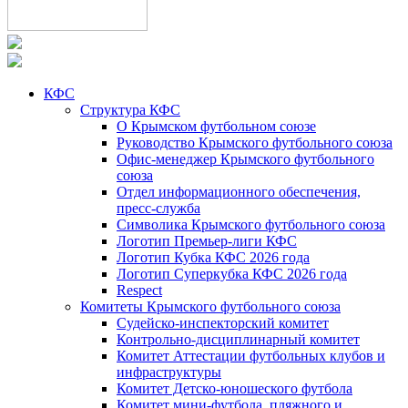
КФС
Структура КФС
О Крымском футбольном союзе
Руководство Крымского футбольного союза
Офис-менеджер Крымского футбольного
союза
Отдел информационного обеспечения,
пресс-служба
Символика Крымского футбольного союза
Логотип Премьер-лиги КФС
Логотип Кубка КФС 2026 года
Логотип Суперкубка КФС 2026 года
Respect
Комитеты Крымского футбольного союза
Судейско-инспекторский комитет
Контрольно-дисциплинарный комитет
Комитет Аттестации футбольных клубов и
инфраструктуры
Комитет Детско-юношеского футбола
Комитет мини-футбола, пляжного и