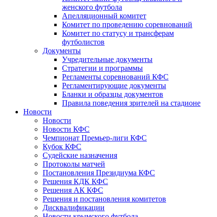
женского футбола
Апелляционный комитет
Комитет по проведению соревнований
Комитет по статусу и трансферам
футболистов
Документы
Учредительные документы
Стратегии и программы
Регламенты соревнований КФС
Регламентирующие документы
Бланки и образцы документов
Правила поведения зрителей на стадионе
Новости
Новости
Новости КФС
Чемпионат Премьер-лиги КФС
Кубок КФС
Судейские назначения
Протоколы матчей
Постановления Президиума КФС
Решения КДК КФС
Решения АК КФС
Решения и постановления комитетов
Дисквалификации
Новости крымского футбола