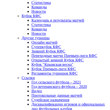
Статистика
Команды
Новости
Кубок КФС
Календарь и результаты матчей
Статистика
Команды
Новости
Другие турниры
Онлайн матчей
Суперкубок КФС
Зимний Кубок КФС
Переходные матчи Премьер-лиги КФС
Открытый зимний Кубок КФС
Кубок "Крымская весна"
Кубок Премьер-лиги КФС
Регламенты турниров КФС
Ссылки
Год сельского футбола – 2021
Год ветеранского футбола – 2020
Видео
Протокольные данные матчей
Судейские назначения
Дисквалификации игроков и официальных
лиц футбольных клубов