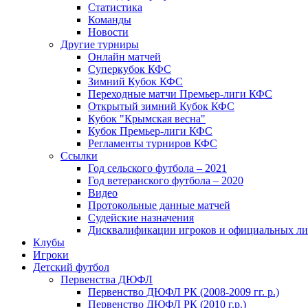
Статистика
Команды
Новости
Другие турниры
Онлайн матчей
Суперкубок КФС
Зимний Кубок КФС
Переходные матчи Премьер-лиги КФС
Открытый зимний Кубок КФС
Кубок "Крымская весна"
Кубок Премьер-лиги КФС
Регламенты турниров КФС
Ссылки
Год сельского футбола – 2021
Год ветеранского футбола – 2020
Видео
Протокольные данные матчей
Судейские назначения
Дисквалификации игроков и официальных ли
Клубы
Игроки
Детский футбол
Первенства ДЮФЛ
Первенство ДЮФЛ РК (2008-2009 гг. р.)
Первенство ДЮФЛ РК (2010 г.р.)