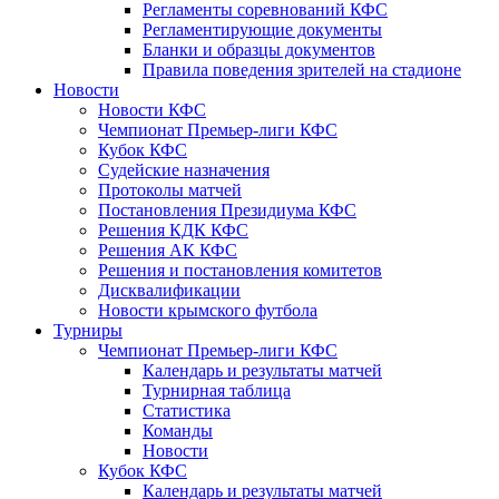
Регламенты соревнований КФС
Регламентирующие документы
Бланки и образцы документов
Правила поведения зрителей на стадионе
Новости
Новости КФС
Чемпионат Премьер-лиги КФС
Кубок КФС
Судейские назначения
Протоколы матчей
Постановления Президиума КФС
Решения КДК КФС
Решения АК КФС
Решения и постановления комитетов
Дисквалификации
Новости крымского футбола
Турниры
Чемпионат Премьер-лиги КФС
Календарь и результаты матчей
Турнирная таблица
Статистика
Команды
Новости
Кубок КФС
Календарь и результаты матчей