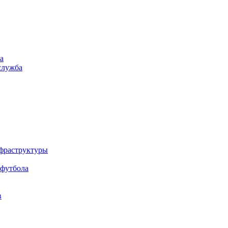
а
служба
нфраструктуры
 футбола
в