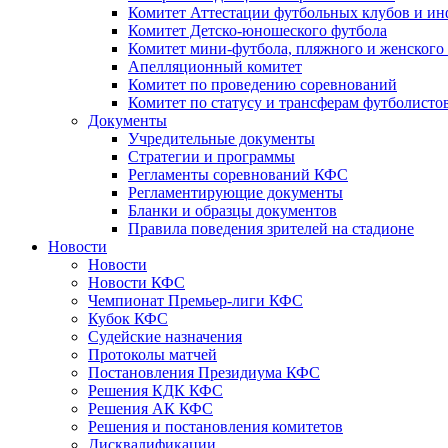
Комитет Аттестации футбольных клубов и и
Комитет Детско-юношеского футбола
Комитет мини-футбола, пляжного и женского
Апелляционный комитет
Комитет по проведению соревнований
Комитет по статусу и трансферам футболисто
Документы
Учредительные документы
Стратегии и программы
Регламенты соревнований КФС
Регламентирующие документы
Бланки и образцы документов
Правила поведения зрителей на стадионе
Новости
Новости
Новости КФС
Чемпионат Премьер-лиги КФС
Кубок КФС
Судейские назначения
Протоколы матчей
Постановления Президиума КФС
Решения КДК КФС
Решения АК КФС
Решения и постановления комитетов
Дисквалификации