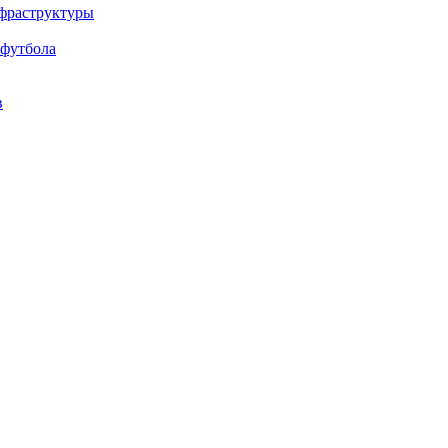
нфраструктуры
 футбола
в