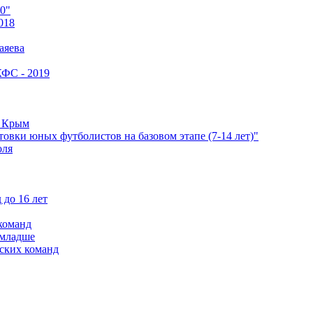
0"
018
аяева
КФС - 2019
е Крым
овки юных футболистов на базовом этапе (7-14 лет)"
оля
 до 16 лет
команд
 младше
ских команд