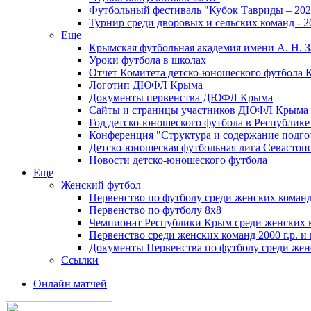
Футбольный фестиваль "Кубок Тавриды – 202
Турнир среди дворовых и сельских команд - 2
Еще
Крымская футбольная академия имени А. Н. З
Уроки футбола в школах
Отчет Комитета детско-юношеского футбола 
Логотип ДЮФЛ Крыма
Документы первенства ДЮФЛ Крыма
Сайты и страницы участников ДЮФЛ Крыма
Год детско-юношеского футбола в Республик
Конференция "Структура и содержание подгот
Детско-юношеская футбольная лига Севастоп
Новости детско-юношеского футбола
Еще
Женский футбол
Первенство по футболу среди женских команд
Первенство по футболу 8х8
Чемпионат Республики Крым среди женских 
Первенство среди женских команд 2000 г.р. и
Документы Первенства по футболу среди жен
Ссылки
Онлайн матчей