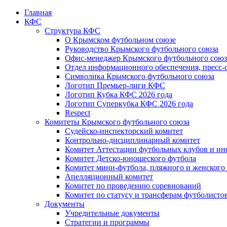
Главная
КФС
Структура КФС
О Крымском футбольном союзе
Руководство Крымского футбольного союза
Офис-менеджер Крымского футбольного союз
Отдел информационного обеспечения, пресс-
Символика Крымского футбольного союза
Логотип Премьер-лиги КФС
Логотип Кубка КФС 2026 года
Логотип Суперкубка КФС 2026 года
Respect
Комитеты Крымского футбольного союза
Судейско-инспекторский комитет
Контрольно-дисциплинарный комитет
Комитет Аттестации футбольных клубов и и
Комитет Детско-юношеского футбола
Комитет мини-футбола, пляжного и женского
Апелляционный комитет
Комитет по проведению соревнований
Комитет по статусу и трансферам футболисто
Документы
Учредительные документы
Стратегии и программы