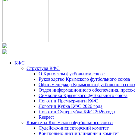
КФС
Структура КФС
О Крымском футбольном союзе
Руководство Крымского футбольного союза
Офис-менеджер Крымского футбольного союз
Отдел информационного обеспечения, пресс-
Символика Крымского футбольного союза
Логотип Премьер-лиги КФС
Логотип Кубка КФС 2026 года
Логотип Суперкубка КФС 2026 года
Respect
Комитеты Крымского футбольного союза
Судейско-инспекторский комитет
Контрольно-дисциплинарный комитет