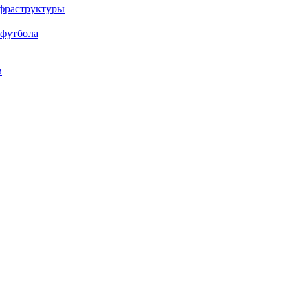
нфраструктуры
 футбола
в