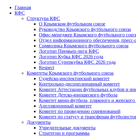
Главная
КФС
Структура КФС
О Крымском футбольном союзе
Руководство Крымского футбольного союза
Офис-менеджер Крымского футбольного союз
Отдел информационного обеспечения, пресс-
Символика Крымского футбольного союза
Логотип Премьер-лиги КФС
Логотип Кубка КФС 2026 года
Логотип Суперкубка КФС 2026 года
Respect
Комитеты Крымского футбольного союза
Судейско-инспекторский комитет
Контрольно-дисциплинарный комитет
Комитет Аттестации футбольных клубов и и
Комитет Детско-юношеского футбола
Комитет мини-футбола, пляжного и женского
Апелляционный комитет
Комитет по проведению соревнований
Комитет по статусу и трансферам футболисто
Документы
Учредительные документы
Стратегии и программы