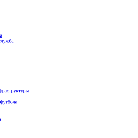
а
служба
нфраструктуры
 футбола
в