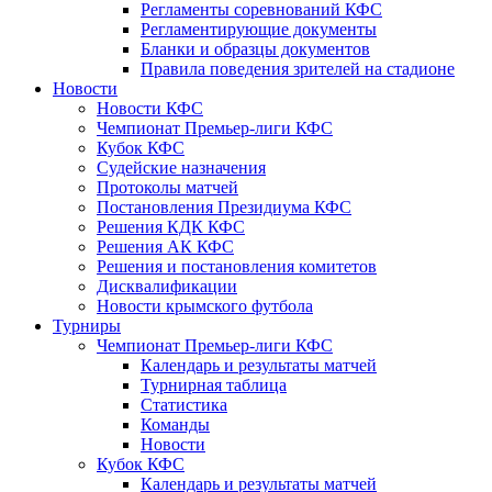
Регламенты соревнований КФС
Регламентирующие документы
Бланки и образцы документов
Правила поведения зрителей на стадионе
Новости
Новости КФС
Чемпионат Премьер-лиги КФС
Кубок КФС
Судейские назначения
Протоколы матчей
Постановления Президиума КФС
Решения КДК КФС
Решения АК КФС
Решения и постановления комитетов
Дисквалификации
Новости крымского футбола
Турниры
Чемпионат Премьер-лиги КФС
Календарь и результаты матчей
Турнирная таблица
Статистика
Команды
Новости
Кубок КФС
Календарь и результаты матчей