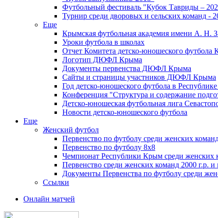
Футбольный фестиваль "Кубок Тавриды – 202
Турнир среди дворовых и сельских команд - 2
Еще
Крымская футбольная академия имени А. Н. З
Уроки футбола в школах
Отчет Комитета детско-юношеского футбола 
Логотип ДЮФЛ Крыма
Документы первенства ДЮФЛ Крыма
Сайты и страницы участников ДЮФЛ Крыма
Год детско-юношеского футбола в Республик
Конференция "Структура и содержание подгот
Детско-юношеская футбольная лига Севастоп
Новости детско-юношеского футбола
Еще
Женский футбол
Первенство по футболу среди женских команд
Первенство по футболу 8х8
Чемпионат Республики Крым среди женских 
Первенство среди женских команд 2000 г.р. и
Документы Первенства по футболу среди жен
Ссылки
Онлайн матчей