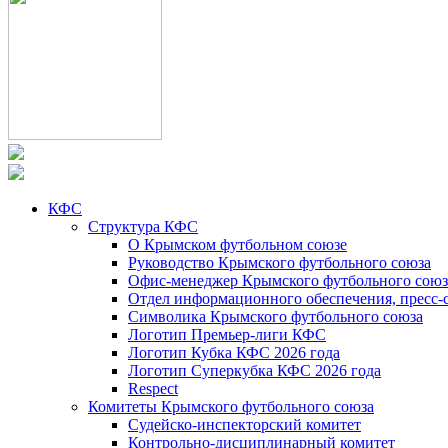
КФС
Структура КФС
О Крымском футбольном союзе
Руководство Крымского футбольного союза
Офис-менеджер Крымского футбольного союз
Отдел информационного обеспечения, пресс-
Символика Крымского футбольного союза
Логотип Премьер-лиги КФС
Логотип Кубка КФС 2026 года
Логотип Суперкубка КФС 2026 года
Respect
Комитеты Крымского футбольного союза
Судейско-инспекторский комитет
Контрольно-дисциплинарный комитет