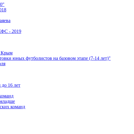
0"
018
аяева
КФС - 2019
е Крым
овки юных футболистов на базовом этапе (7-14 лет)"
оля
 до 16 лет
команд
 младше
ских команд