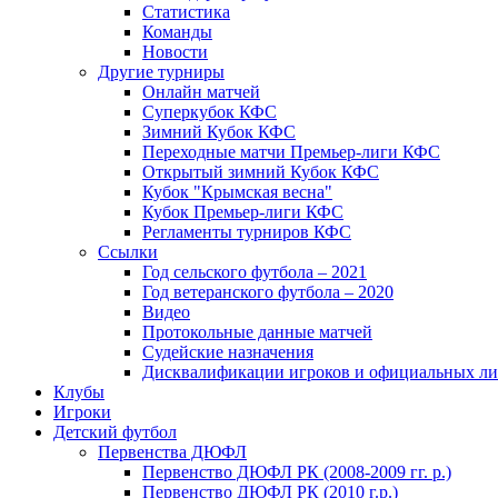
Статистика
Команды
Новости
Другие турниры
Онлайн матчей
Суперкубок КФС
Зимний Кубок КФС
Переходные матчи Премьер-лиги КФС
Открытый зимний Кубок КФС
Кубок "Крымская весна"
Кубок Премьер-лиги КФС
Регламенты турниров КФС
Ссылки
Год сельского футбола – 2021
Год ветеранского футбола – 2020
Видео
Протокольные данные матчей
Судейские назначения
Дисквалификации игроков и официальных ли
Клубы
Игроки
Детский футбол
Первенства ДЮФЛ
Первенство ДЮФЛ РК (2008-2009 гг. р.)
Первенство ДЮФЛ РК (2010 г.р.)