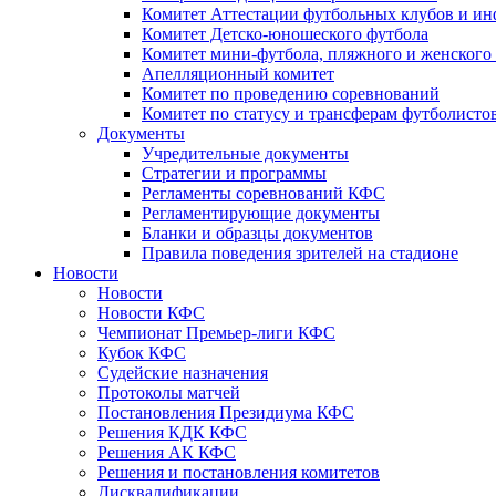
Комитет Аттестации футбольных клубов и и
Комитет Детско-юношеского футбола
Комитет мини-футбола, пляжного и женского
Апелляционный комитет
Комитет по проведению соревнований
Комитет по статусу и трансферам футболисто
Документы
Учредительные документы
Стратегии и программы
Регламенты соревнований КФС
Регламентирующие документы
Бланки и образцы документов
Правила поведения зрителей на стадионе
Новости
Новости
Новости КФС
Чемпионат Премьер-лиги КФС
Кубок КФС
Судейские назначения
Протоколы матчей
Постановления Президиума КФС
Решения КДК КФС
Решения АК КФС
Решения и постановления комитетов
Дисквалификации