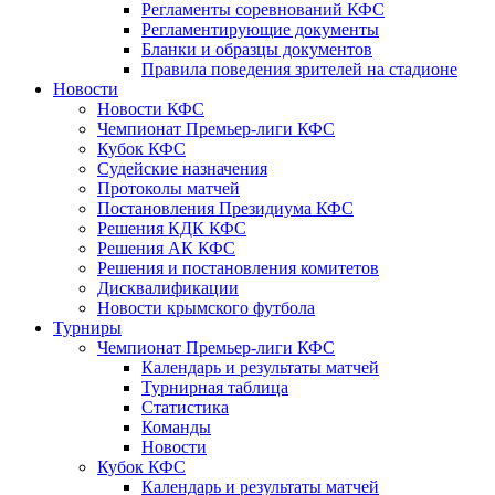
Регламенты соревнований КФС
Регламентирующие документы
Бланки и образцы документов
Правила поведения зрителей на стадионе
Новости
Новости КФС
Чемпионат Премьер-лиги КФС
Кубок КФС
Судейские назначения
Протоколы матчей
Постановления Президиума КФС
Решения КДК КФС
Решения АК КФС
Решения и постановления комитетов
Дисквалификации
Новости крымского футбола
Турниры
Чемпионат Премьер-лиги КФС
Календарь и результаты матчей
Турнирная таблица
Статистика
Команды
Новости
Кубок КФС
Календарь и результаты матчей