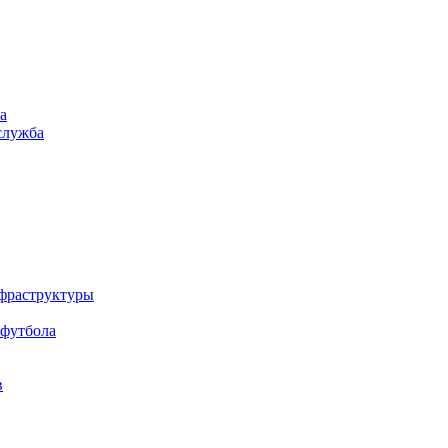
а
служба
нфраструктуры
 футбола
в