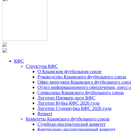
КФС
Структура КФС
О Крымском футбольном союзе
Руководство Крымского футбольного союза
Офис-менеджер Крымского футбольного союз
Отдел информационного обеспечения, пресс-
Символика Крымского футбольного союза
Логотип Премьер-лиги КФС
Логотип Кубка КФС 2026 года
Логотип Суперкубка КФС 2026 года
Respect
Комитеты Крымского футбольного союза
Судейско-инспекторский комитет
Контрольно-дисциплинарный комитет