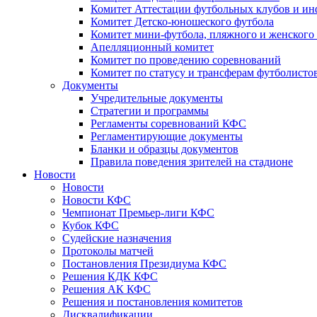
Комитет Аттестации футбольных клубов и и
Комитет Детско-юношеского футбола
Комитет мини-футбола, пляжного и женского
Апелляционный комитет
Комитет по проведению соревнований
Комитет по статусу и трансферам футболисто
Документы
Учредительные документы
Стратегии и программы
Регламенты соревнований КФС
Регламентирующие документы
Бланки и образцы документов
Правила поведения зрителей на стадионе
Новости
Новости
Новости КФС
Чемпионат Премьер-лиги КФС
Кубок КФС
Судейские назначения
Протоколы матчей
Постановления Президиума КФС
Решения КДК КФС
Решения АК КФС
Решения и постановления комитетов
Дисквалификации