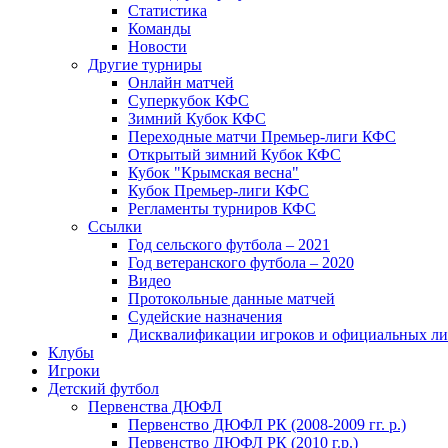
Статистика
Команды
Новости
Другие турниры
Онлайн матчей
Суперкубок КФС
Зимний Кубок КФС
Переходные матчи Премьер-лиги КФС
Открытый зимний Кубок КФС
Кубок "Крымская весна"
Кубок Премьер-лиги КФС
Регламенты турниров КФС
Ссылки
Год сельского футбола – 2021
Год ветеранского футбола – 2020
Видео
Протокольные данные матчей
Судейские назначения
Дисквалификации игроков и официальных ли
Клубы
Игроки
Детский футбол
Первенства ДЮФЛ
Первенство ДЮФЛ РК (2008-2009 гг. р.)
Первенство ДЮФЛ РК (2010 г.р.)