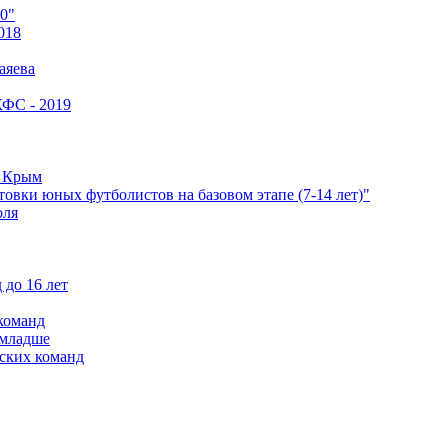
0"
018
аяева
КФС - 2019
е Крым
овки юных футболистов на базовом этапе (7-14 лет)"
оля
 до 16 лет
команд
 младше
ских команд