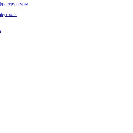
нфраструктуры
 футбола
в