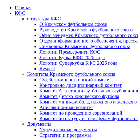
Главная
КФС
Структура КФС
О Крымском футбольном союзе
Руководство Крымского футбольного союза
Офис-менеджер Крымского футбольного союз
Отдел информационного обеспечения, пресс-
Символика Крымского футбольного союза
Логотип Премьер-лиги КФС
Логотип Кубка КФС 2026 года
Логотип Суперкубка КФС 2026 года
Respect
Комитеты Крымского футбольного союза
Судейско-инспекторский комитет
Контрольно-дисциплинарный комитет
Комитет Аттестации футбольных клубов и и
Комитет Детско-юношеского футбола
Комитет мини-футбола, пляжного и женского
Апелляционный комитет
Комитет по проведению соревнований
Комитет по статусу и трансферам футболисто
Документы
Учредительные документы
Стратегии и программы