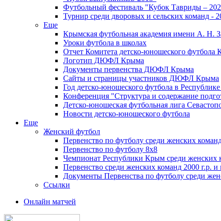
Футбольный фестиваль "Кубок Тавриды – 202
Турнир среди дворовых и сельских команд - 2
Еще
Крымская футбольная академия имени А. Н. З
Уроки футбола в школах
Отчет Комитета детско-юношеского футбола 
Логотип ДЮФЛ Крыма
Документы первенства ДЮФЛ Крыма
Сайты и страницы участников ДЮФЛ Крыма
Год детско-юношеского футбола в Республик
Конференция "Структура и содержание подгот
Детско-юношеская футбольная лига Севастоп
Новости детско-юношеского футбола
Еще
Женский футбол
Первенство по футболу среди женских команд
Первенство по футболу 8х8
Чемпионат Республики Крым среди женских 
Первенство среди женских команд 2000 г.р. и
Документы Первенства по футболу среди жен
Ссылки
Онлайн матчей