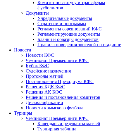
Комитет по статусу и трансферам
футболистов
Документы
Учредительные документы
Стратегии и программы
Регламенты соревнований КФС
Регламентирующие документы
Бланки и образцы документов
Правила поведения зрителей на стадионе
Новости
Новости КФС
Чемпионат Премьер-лиги КФС
Кубок КФС
Судейские назначения
Протоколы матчей
Постановления Президиума КФС
Решения КДК КФС
Решения АК КФС
Решения и постановления комитетов
Дисквалификации
Новости крымского футбола
Турниры
Чемпионат Премьер-лиги КФС
Календарь и результаты матчей
Турнирная таблица