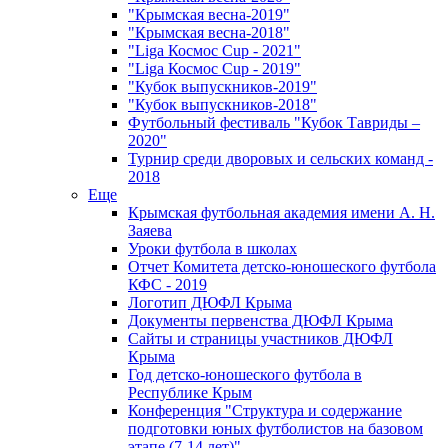
"Крымская весна-2019"
"Крымская весна-2018"
"Liga Космос Cup - 2021"
"Liga Космос Cup - 2019"
"Кубок выпускников-2019"
"Кубок выпускников-2018"
Футбольный фестиваль "Кубок Тавриды –
2020"
Турнир среди дворовых и сельских команд -
2018
Еще
Крымская футбольная академия имени А. Н.
Заяева
Уроки футбола в школах
Отчет Комитета детско-юношеского футбола
КФС - 2019
Логотип ДЮФЛ Крыма
Документы первенства ДЮФЛ Крыма
Сайты и страницы участников ДЮФЛ
Крыма
Год детско-юношеского футбола в
Республике Крым
Конференция "Структура и содержание
подготовки юных футболистов на базовом
этапе (7-14 лет)"