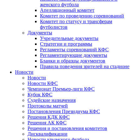
женского футбола
Апелляционный комитет
Комитет по проведению соревнований
Комитет по статусу и трансферам
футболистов
Документы
Учредительные документы
Стратегии и программы
Регламенты соревнований КФС
Регламентирующие документы
Бланки и образцы документов
Правила поведения зрителей на стадионе
Новости
Новости
Новости КФС
Чемпионат Премьер-лиги КФС
Кубок КФС
Судейские назначения
Протоколы матчей
Постановления Президиума КФС
Решения КДК КФС
Решения АК КФС
Решения и постановления комитетов
Дисквалификации
Новости крымского футбола