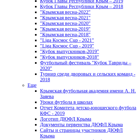
Кубок Главы Республики Крым – 2019
Кубок Главы Республики Крым – 2018
"Крымская весна-2022"
"Крымская весна-2021"
"Крымская весна-2020"
"Крымская весна-2019"
"Крымская весна-2018"
"Liga Космос Cup - 2021"
"Liga Космос Cup - 2019"
"Кубок выпускников-2019"
"Кубок выпускников-2018"
Футбольный фестиваль "Кубок Тавриды –
2020"
Турнир среди дворовых и сельских команд -
2018
Еще
Крымская футбольная академия имени А. Н.
Заяева
Уроки футбола в школах
Отчет Комитета детско-юношеского футбола
КФС - 2019
Логотип ДЮФЛ Крыма
Документы первенства ДЮФЛ Крыма
Сайты и страницы участников ДЮФЛ
Крыма