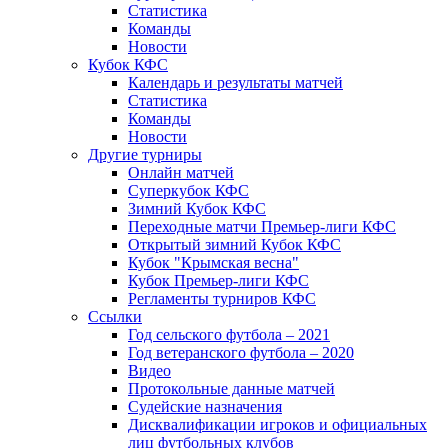
Статистика
Команды
Новости
Кубок КФС
Календарь и результаты матчей
Статистика
Команды
Новости
Другие турниры
Онлайн матчей
Суперкубок КФС
Зимний Кубок КФС
Переходные матчи Премьер-лиги КФС
Открытый зимний Кубок КФС
Кубок "Крымская весна"
Кубок Премьер-лиги КФС
Регламенты турниров КФС
Ссылки
Год сельского футбола – 2021
Год ветеранского футбола – 2020
Видео
Протокольные данные матчей
Судейские назначения
Дисквалификации игроков и официальных
лиц футбольных клубов