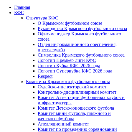
Главная
КФС
Структура КФС
О Крымском футбольном союзе
Руководство Крымского футбольного союза
Офис-менеджер Крымского футбольного
союза
Отдел информационного обеспечения,
пресс-служба
Символика Крымского футбольного союза
Логотип Премьер-лиги КФС
Логотип Кубка КФС 2026 года
Логотип Суперкубка КФС 2026 года
Respect
Комитеты Крымского футбольного союза
Судейско-инспекторский комитет
Контрольно-дисциплинарный комитет
Комитет Аттестации футбольных клубов и
инфраструктуры
Комитет Детско-юношеского футбола
Комитет мини-футбола, пляжного и
женского футбола
Апелляционный комитет
Комитет по проведению соревнований