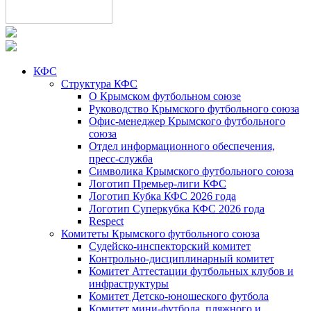
КФС
Структура КФС
О Крымском футбольном союзе
Руководство Крымского футбольного союза
Офис-менеджер Крымского футбольного
союза
Отдел информационного обеспечения,
пресс-служба
Символика Крымского футбольного союза
Логотип Премьер-лиги КФС
Логотип Кубка КФС 2026 года
Логотип Суперкубка КФС 2026 года
Respect
Комитеты Крымского футбольного союза
Судейско-инспекторский комитет
Контрольно-дисциплинарный комитет
Комитет Аттестации футбольных клубов и
инфраструктуры
Комитет Детско-юношеского футбола
Комитет мини-футбола, пляжного и