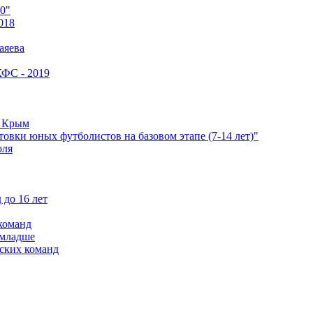
0"
018
аяева
КФС - 2019
е Крым
овки юных футболистов на базовом этапе (7-14 лет)"
оля
 до 16 лет
команд
 младше
ских команд