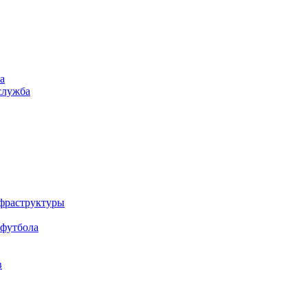
а
служба
нфраструктуры
 футбола
в