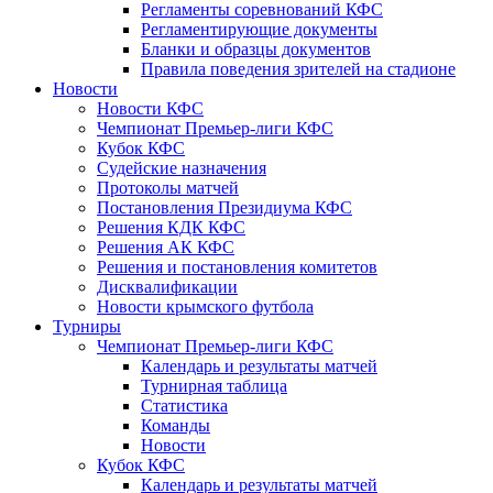
Регламенты соревнований КФС
Регламентирующие документы
Бланки и образцы документов
Правила поведения зрителей на стадионе
Новости
Новости КФС
Чемпионат Премьер-лиги КФС
Кубок КФС
Судейские назначения
Протоколы матчей
Постановления Президиума КФС
Решения КДК КФС
Решения АК КФС
Решения и постановления комитетов
Дисквалификации
Новости крымского футбола
Турниры
Чемпионат Премьер-лиги КФС
Календарь и результаты матчей
Турнирная таблица
Статистика
Команды
Новости
Кубок КФС
Календарь и результаты матчей