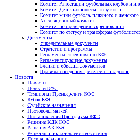
Комитет Аттестации футбольных клубов и и
Комитет Детско-юношеского футбола
Комитет мини-футбола, пляжного и женского
Апелляционный комитет
Комитет по проведению соревнований
Комитет по статусу и трансферам футболисто
Документы
Учредительные документы
Стратегии и программы
Регламенты соревнований КФС
Регламентирующие документы
Бланки и образцы документов
Правила поведения зрителей на стадионе
Новости
Новости
Новости КФС
Чемпионат Премьер-лиги КФС
Кубок КФС
Судейские назначения
Протоколы матчей
Постановления Президиума КФС
Решения КДК КФС
Решения АК КФС
Решения и постановления комитетов
Дисквалификации