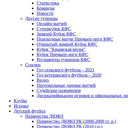
Статистика
Команды
Новости
Другие турниры
Онлайн матчей
Суперкубок КФС
Зимний Кубок КФС
Переходные матчи Премьер-лиги КФС
Открытый зимний Кубок КФС
Кубок "Крымская весна"
Кубок Премьер-лиги КФС
Регламенты турниров КФС
Ссылки
Год сельского футбола – 2021
Год ветеранского футбола – 2020
Видео
Протокольные данные матчей
Судейские назначения
Дисквалификации игроков и официальных ли
Клубы
Игроки
Детский футбол
Первенства ДЮФЛ
Первенство ДЮФЛ РК (2008-2009 гг. р.)
Первенство ДЮФЛ РК (2010 г.р.)