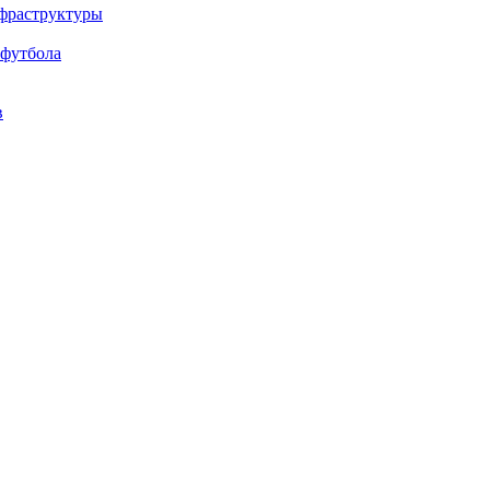
нфраструктуры
 футбола
в