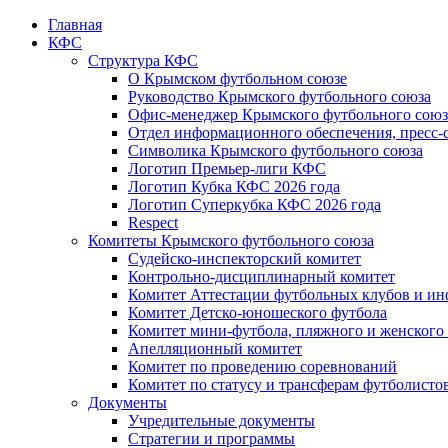
Главная
КФС
Структура КФС
О Крымском футбольном союзе
Руководство Крымского футбольного союза
Офис-менеджер Крымского футбольного союз
Отдел информационного обеспечения, пресс-
Символика Крымского футбольного союза
Логотип Премьер-лиги КФС
Логотип Кубка КФС 2026 года
Логотип Суперкубка КФС 2026 года
Respect
Комитеты Крымского футбольного союза
Судейско-инспекторский комитет
Контрольно-дисциплинарный комитет
Комитет Аттестации футбольных клубов и и
Комитет Детско-юношеского футбола
Комитет мини-футбола, пляжного и женского
Апелляционный комитет
Комитет по проведению соревнований
Комитет по статусу и трансферам футболисто
Документы
Учредительные документы
Стратегии и программы