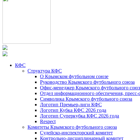
КФС
Структура КФС
О Крымском футбольном союзе
Руководство Крымского футбольного союза
Офис-менеджер Крымского футбольного союз
Отдел информационного обеспечения, пресс-
Символика Крымского футбольного союза
Логотип Премьер-лиги КФС
Логотип Кубка КФС 2026 года
Логотип Суперкубка КФС 2026 года
Respect
Комитеты Крымского футбольного союза
Судейско-инспекторский комитет
Контрольно-дисциплинарный комитет