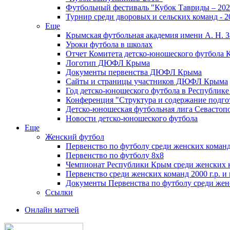
Футбольный фестиваль "Кубок Тавриды – 202
Турнир среди дворовых и сельских команд - 2
Еще
Крымская футбольная академия имени А. Н. З
Уроки футбола в школах
Отчет Комитета детско-юношеского футбола 
Логотип ДЮФЛ Крыма
Документы первенства ДЮФЛ Крыма
Сайты и страницы участников ДЮФЛ Крыма
Год детско-юношеского футбола в Республик
Конференция "Структура и содержание подгот
Детско-юношеская футбольная лига Севастоп
Новости детско-юношеского футбола
Еще
Женский футбол
Первенство по футболу среди женских команд
Первенство по футболу 8х8
Чемпионат Республики Крым среди женских 
Первенство среди женских команд 2000 г.р. и
Документы Первенства по футболу среди жен
Ссылки
Онлайн матчей