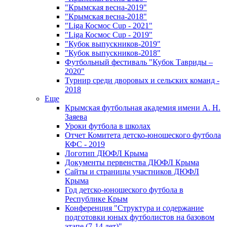
"Крымская весна-2019"
"Крымская весна-2018"
"Liga Космос Cup - 2021"
"Liga Космос Cup - 2019"
"Кубок выпускников-2019"
"Кубок выпускников-2018"
Футбольный фестиваль "Кубок Тавриды –
2020"
Турнир среди дворовых и сельских команд -
2018
Еще
Крымская футбольная академия имени А. Н.
Заяева
Уроки футбола в школах
Отчет Комитета детско-юношеского футбола
КФС - 2019
Логотип ДЮФЛ Крыма
Документы первенства ДЮФЛ Крыма
Сайты и страницы участников ДЮФЛ
Крыма
Год детско-юношеского футбола в
Республике Крым
Конференция "Структура и содержание
подготовки юных футболистов на базовом
этапе (7-14 лет)"