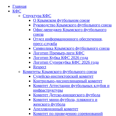
Главная
КФС
Структура КФС
О Крымском футбольном союзе
Руководство Крымского футбольного союза
Офис-менеджер Крымского футбольного
союза
Отдел информационного обеспечения,
пресс-служба
Символика Крымского футбольного союза
Логотип Премьер-лиги КФС
Логотип Кубка КФС 2026 года
Логотип Суперкубка КФС 2026 года
Respect
Комитеты Крымского футбольного союза
Судейско-инспекторский комитет
Контрольно-дисциплинарный комитет
Комитет Аттестации футбольных клубов и
инфраструктуры
Комитет Детско-юношеского футбола
Комитет мини-футбола, пляжного и
женского футбола
Апелляционный комитет
Комитет по проведению соревнований