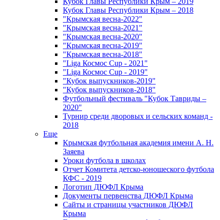
Кубок Главы Республики Крым – 2019
Кубок Главы Республики Крым – 2018
"Крымская весна-2022"
"Крымская весна-2021"
"Крымская весна-2020"
"Крымская весна-2019"
"Крымская весна-2018"
"Liga Космос Cup - 2021"
"Liga Космос Cup - 2019"
"Кубок выпускников-2019"
"Кубок выпускников-2018"
Футбольный фестиваль "Кубок Тавриды –
2020"
Турнир среди дворовых и сельских команд -
2018
Еще
Крымская футбольная академия имени А. Н.
Заяева
Уроки футбола в школах
Отчет Комитета детско-юношеского футбола
КФС - 2019
Логотип ДЮФЛ Крыма
Документы первенства ДЮФЛ Крыма
Сайты и страницы участников ДЮФЛ
Крыма