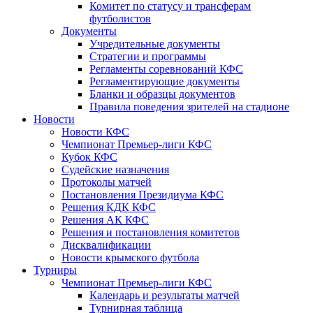
Комитет по статусу и трансферам
футболистов
Документы
Учредительные документы
Стратегии и программы
Регламенты соревнований КФС
Регламентирующие документы
Бланки и образцы документов
Правила поведения зрителей на стадионе
Новости
Новости КФС
Чемпионат Премьер-лиги КФС
Кубок КФС
Судейские назначения
Протоколы матчей
Постановления Президиума КФС
Решения КДК КФС
Решения АК КФС
Решения и постановления комитетов
Дисквалификации
Новости крымского футбола
Турниры
Чемпионат Премьер-лиги КФС
Календарь и результаты матчей
Турнирная таблица