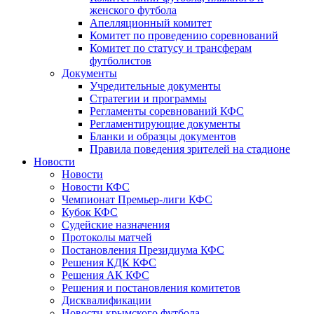
женского футбола
Апелляционный комитет
Комитет по проведению соревнований
Комитет по статусу и трансферам
футболистов
Документы
Учредительные документы
Стратегии и программы
Регламенты соревнований КФС
Регламентирующие документы
Бланки и образцы документов
Правила поведения зрителей на стадионе
Новости
Новости
Новости КФС
Чемпионат Премьер-лиги КФС
Кубок КФС
Судейские назначения
Протоколы матчей
Постановления Президиума КФС
Решения КДК КФС
Решения АК КФС
Решения и постановления комитетов
Дисквалификации
Новости крымского футбола