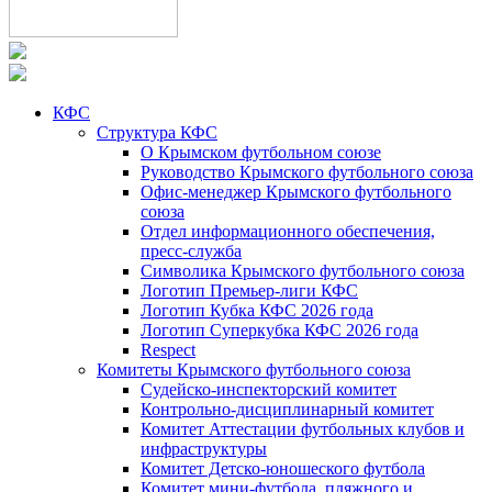
КФС
Структура КФС
О Крымском футбольном союзе
Руководство Крымского футбольного союза
Офис-менеджер Крымского футбольного
союза
Отдел информационного обеспечения,
пресс-служба
Символика Крымского футбольного союза
Логотип Премьер-лиги КФС
Логотип Кубка КФС 2026 года
Логотип Суперкубка КФС 2026 года
Respect
Комитеты Крымского футбольного союза
Судейско-инспекторский комитет
Контрольно-дисциплинарный комитет
Комитет Аттестации футбольных клубов и
инфраструктуры
Комитет Детско-юношеского футбола
Комитет мини-футбола, пляжного и