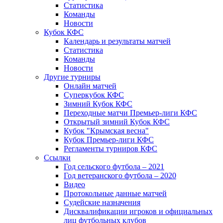
Статистика
Команды
Новости
Кубок КФС
Календарь и результаты матчей
Статистика
Команды
Новости
Другие турниры
Онлайн матчей
Суперкубок КФС
Зимний Кубок КФС
Переходные матчи Премьер-лиги КФС
Открытый зимний Кубок КФС
Кубок "Крымская весна"
Кубок Премьер-лиги КФС
Регламенты турниров КФС
Ссылки
Год сельского футбола – 2021
Год ветеранского футбола – 2020
Видео
Протокольные данные матчей
Судейские назначения
Дисквалификации игроков и официальных
лиц футбольных клубов