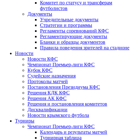
Комитет по статусу и трансферам
футболистов
Документы
Учредительные документы
Стратегии и программы
Регламенты соревнований КФС
Регламентирующие документы
Бланки и образцы документов
Правила поведения зрителей на стадионе
Новости
Новости КФС
Чемпионат Премьер-лиги КФС
Кубок КФС
Судейские назначения
Протоколы матчей
Постановления Президиума КФС
Решения КДК КФС
Решения АК КФС
Решения и постановления комитетов
Дисквалификации
Новости крымского футбола
Турниры
Чемпионат Премьер-лиги КФС
Календарь и результаты матчей
Турнирная таблица