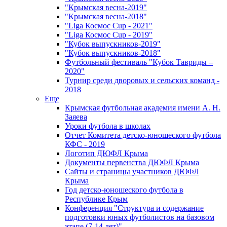
"Крымская весна-2019"
"Крымская весна-2018"
"Liga Космос Cup - 2021"
"Liga Космос Cup - 2019"
"Кубок выпускников-2019"
"Кубок выпускников-2018"
Футбольный фестиваль "Кубок Тавриды –
2020"
Турнир среди дворовых и сельских команд -
2018
Еще
Крымская футбольная академия имени А. Н.
Заяева
Уроки футбола в школах
Отчет Комитета детско-юношеского футбола
КФС - 2019
Логотип ДЮФЛ Крыма
Документы первенства ДЮФЛ Крыма
Сайты и страницы участников ДЮФЛ
Крыма
Год детско-юношеского футбола в
Республике Крым
Конференция "Структура и содержание
подготовки юных футболистов на базовом
этапе (7-14 лет)"