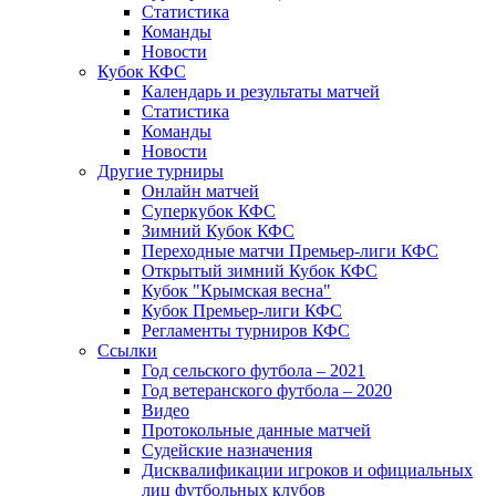
Статистика
Команды
Новости
Кубок КФС
Календарь и результаты матчей
Статистика
Команды
Новости
Другие турниры
Онлайн матчей
Суперкубок КФС
Зимний Кубок КФС
Переходные матчи Премьер-лиги КФС
Открытый зимний Кубок КФС
Кубок "Крымская весна"
Кубок Премьер-лиги КФС
Регламенты турниров КФС
Ссылки
Год сельского футбола – 2021
Год ветеранского футбола – 2020
Видео
Протокольные данные матчей
Судейские назначения
Дисквалификации игроков и официальных
лиц футбольных клубов