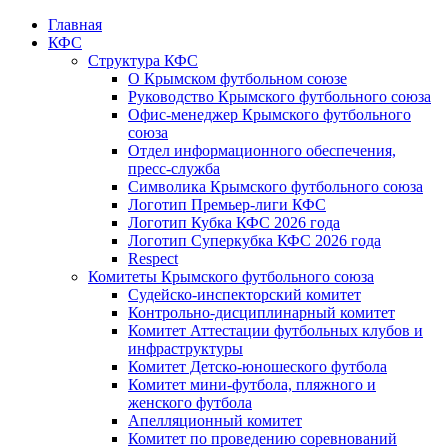
Главная
КФС
Структура КФС
О Крымском футбольном союзе
Руководство Крымского футбольного союза
Офис-менеджер Крымского футбольного
союза
Отдел информационного обеспечения,
пресс-служба
Символика Крымского футбольного союза
Логотип Премьер-лиги КФС
Логотип Кубка КФС 2026 года
Логотип Суперкубка КФС 2026 года
Respect
Комитеты Крымского футбольного союза
Судейско-инспекторский комитет
Контрольно-дисциплинарный комитет
Комитет Аттестации футбольных клубов и
инфраструктуры
Комитет Детско-юношеского футбола
Комитет мини-футбола, пляжного и
женского футбола
Апелляционный комитет
Комитет по проведению соревнований