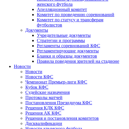
женского футбола
Апелляционный комитет
Комитет по проведению соревнований
Комитет по статусу и трансферам
футболистов
Документы
Учредительные документы
Стратегии и программы
Регламенты соревнований КФС
Регламентирующие документы
Бланки и образцы документов
Правила поведения зрителей на стадионе
Новости
Новости
Новости КФС
Чемпионат Премьер-лиги КФС
Кубок КФС
Судейские назначения
Протоколы матчей
Постановления Президиума КФС
Решения КДК КФС
Решения АК КФС
Решения и постановления комитетов
Дисквалификации
Новости крымского футбола