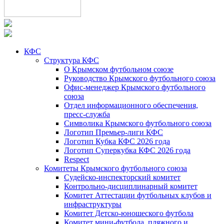
КФС
Структура КФС
О Крымском футбольном союзе
Руководство Крымского футбольного союза
Офис-менеджер Крымского футбольного
союза
Отдел информационного обеспечения,
пресс-служба
Символика Крымского футбольного союза
Логотип Премьер-лиги КФС
Логотип Кубка КФС 2026 года
Логотип Суперкубка КФС 2026 года
Respect
Комитеты Крымского футбольного союза
Судейско-инспекторский комитет
Контрольно-дисциплинарный комитет
Комитет Аттестации футбольных клубов и
инфраструктуры
Комитет Детско-юношеского футбола
Комитет мини-футбола, пляжного и