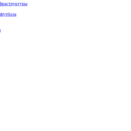
нфраструктуры
 футбола
в