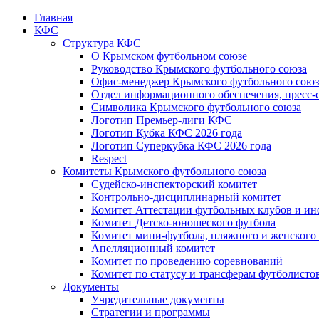
Главная
КФС
Структура КФС
О Крымском футбольном союзе
Руководство Крымского футбольного союза
Офис-менеджер Крымского футбольного союз
Отдел информационного обеспечения, пресс-
Символика Крымского футбольного союза
Логотип Премьер-лиги КФС
Логотип Кубка КФС 2026 года
Логотип Суперкубка КФС 2026 года
Respect
Комитеты Крымского футбольного союза
Судейско-инспекторский комитет
Контрольно-дисциплинарный комитет
Комитет Аттестации футбольных клубов и и
Комитет Детско-юношеского футбола
Комитет мини-футбола, пляжного и женского
Апелляционный комитет
Комитет по проведению соревнований
Комитет по статусу и трансферам футболисто
Документы
Учредительные документы
Стратегии и программы