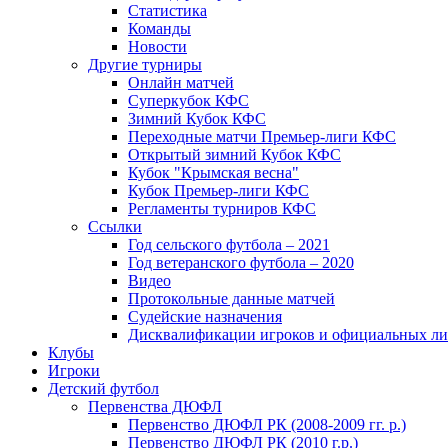
Статистика
Команды
Новости
Другие турниры
Онлайн матчей
Суперкубок КФС
Зимний Кубок КФС
Переходные матчи Премьер-лиги КФС
Открытый зимний Кубок КФС
Кубок "Крымская весна"
Кубок Премьер-лиги КФС
Регламенты турниров КФС
Ссылки
Год сельского футбола – 2021
Год ветеранского футбола – 2020
Видео
Протокольные данные матчей
Судейские назначения
Дисквалификации игроков и официальных ли
Клубы
Игроки
Детский футбол
Первенства ДЮФЛ
Первенство ДЮФЛ РК (2008-2009 гг. р.)
Первенство ДЮФЛ РК (2010 г.р.)