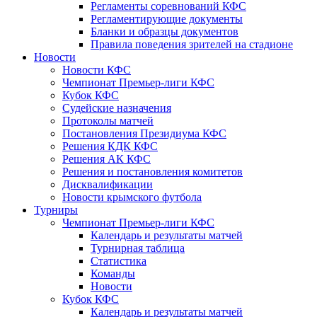
Регламенты соревнований КФС
Регламентирующие документы
Бланки и образцы документов
Правила поведения зрителей на стадионе
Новости
Новости КФС
Чемпионат Премьер-лиги КФС
Кубок КФС
Судейские назначения
Протоколы матчей
Постановления Президиума КФС
Решения КДК КФС
Решения АК КФС
Решения и постановления комитетов
Дисквалификации
Новости крымского футбола
Турниры
Чемпионат Премьер-лиги КФС
Календарь и результаты матчей
Турнирная таблица
Статистика
Команды
Новости
Кубок КФС
Календарь и результаты матчей