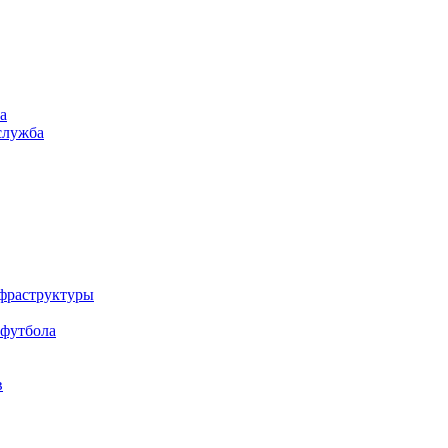
а
служба
нфраструктуры
 футбола
в