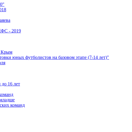
0"
018
аяева
КФС - 2019
е Крым
овки юных футболистов на базовом этапе (7-14 лет)"
оля
 до 16 лет
команд
 младше
ских команд