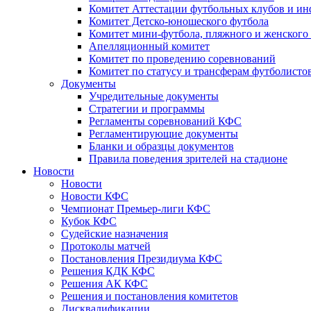
Комитет Аттестации футбольных клубов и и
Комитет Детско-юношеского футбола
Комитет мини-футбола, пляжного и женского
Апелляционный комитет
Комитет по проведению соревнований
Комитет по статусу и трансферам футболисто
Документы
Учредительные документы
Стратегии и программы
Регламенты соревнований КФС
Регламентирующие документы
Бланки и образцы документов
Правила поведения зрителей на стадионе
Новости
Новости
Новости КФС
Чемпионат Премьер-лиги КФС
Кубок КФС
Судейские назначения
Протоколы матчей
Постановления Президиума КФС
Решения КДК КФС
Решения АК КФС
Решения и постановления комитетов
Дисквалификации