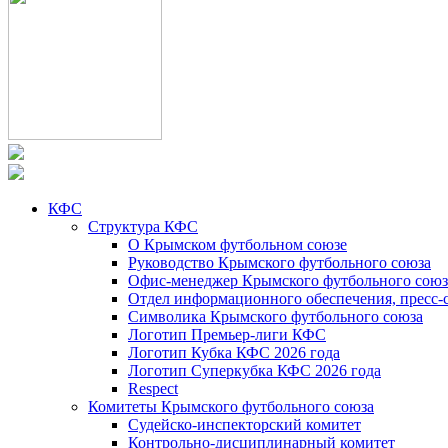
КФС
Структура КФС
О Крымском футбольном союзе
Руководство Крымского футбольного союза
Офис-менеджер Крымского футбольного союз
Отдел информационного обеспечения, пресс-
Символика Крымского футбольного союза
Логотип Премьер-лиги КФС
Логотип Кубка КФС 2026 года
Логотип Суперкубка КФС 2026 года
Respect
Комитеты Крымского футбольного союза
Судейско-инспекторский комитет
Контрольно-дисциплинарный комитет