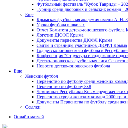
Футбольный фестиваль "Кубок Тавриды – 202
Турнир среди дворовых и сельских команд - 2
Еще
Крымская футбольная академия имени А. Н. З
Уроки футбола в школах
Отчет Комитета детско-юношеского футбола 
Логотип ДЮФЛ Крыма
Документы первенства ДЮФЛ Крыма
Сайты и страницы участников ДЮФЛ Крыма
Год детско-юношеского футбола в Республик
Конференция "Структура и содержание подгот
Детско-юношеская футбольная лига Севастоп
Новости детско-юношеского футбола
Еще
Женский футбол
Первенство по футболу среди женских команд
Первенство по футболу 8х8
Чемпионат Республики Крым среди женских 
Первенство среди женских команд 2000 г.р. и
Документы Первенства по футболу среди жен
Ссылки
Онлайн матчей