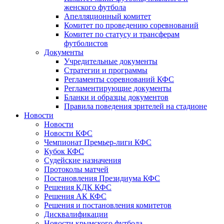
женского футбола
Апелляционный комитет
Комитет по проведению соревнований
Комитет по статусу и трансферам
футболистов
Документы
Учредительные документы
Стратегии и программы
Регламенты соревнований КФС
Регламентирующие документы
Бланки и образцы документов
Правила поведения зрителей на стадионе
Новости
Новости
Новости КФС
Чемпионат Премьер-лиги КФС
Кубок КФС
Судейские назначения
Протоколы матчей
Постановления Президиума КФС
Решения КДК КФС
Решения АК КФС
Решения и постановления комитетов
Дисквалификации
Новости крымского футбола