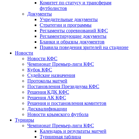
Комитет по статусу и трансферам
футболистов
Документы
Учредительные документы
Стратегии и программы
Регламенты соревнований КФС
Регламентирующие документы
Бланки и образцы документов
Правила поведения зрителей на стадионе
Новости
Новости КФС
Чемпионат Премьер-лиги КФС
Кубок КФС
Судейские назначения
Протоколы матчей
Постановления Президиума КФС
Решения КДК КФС
Решения АК КФС
Решения и постановления комитетов
Дисквалификации
Новости крымского футбола
Турниры
Чемпионат Премьер-лиги КФС
Календарь и результаты матчей
Турнирная таблица