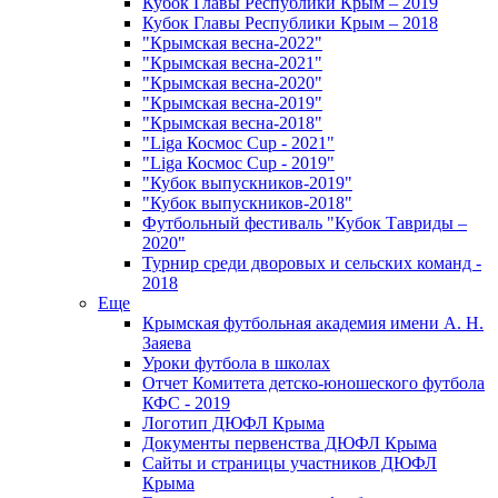
Кубок Главы Республики Крым – 2019
Кубок Главы Республики Крым – 2018
"Крымская весна-2022"
"Крымская весна-2021"
"Крымская весна-2020"
"Крымская весна-2019"
"Крымская весна-2018"
"Liga Космос Cup - 2021"
"Liga Космос Cup - 2019"
"Кубок выпускников-2019"
"Кубок выпускников-2018"
Футбольный фестиваль "Кубок Тавриды –
2020"
Турнир среди дворовых и сельских команд -
2018
Еще
Крымская футбольная академия имени А. Н.
Заяева
Уроки футбола в школах
Отчет Комитета детско-юношеского футбола
КФС - 2019
Логотип ДЮФЛ Крыма
Документы первенства ДЮФЛ Крыма
Сайты и страницы участников ДЮФЛ
Крыма