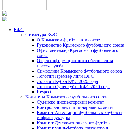
КФС
Структура КФС
О Крымском футбольном союзе
Руководство Крымского футбольного союза
Офис-менеджер Крымского футбольного
союза
Отдел информационного обеспечения,
пресс-служба
Символика Крымского футбольного союза
Логотип Премьер-лиги КФС
Логотип Кубка КФС 2026 года
Логотип Суперкубка КФС 2026 года
Respect
Комитеты Крымского футбольного союза
Судейско-инспекторский комитет
Контрольно-дисциплинарный комитет
Комитет Аттестации футбольных клубов и
инфраструктуры
Комитет Детско-юношеского футбола
Комитет мини-футбола, пляжного и