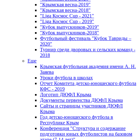
"Крымская весна-2019"
"Крымская весна-2018"
"Liga Космос Cup - 2021"
"Liga Космос Cup - 2019"
"Кубок выпускников-2019"
"Кубок выпускников-2018"
Футбольный фестиваль "Кубок Тавриды –
2020"
Турнир среди дворовых и сельских команд -
2018
Еще
Крымская футбольная академия имени А. Н.
Заяева
Уроки футбола в школах
Отчет Комитета детско-юношеского футбола
КФС - 2019
Логотип ДЮФЛ Крыма
Документы первенства ДЮФЛ Крыма
Сайты и страницы участников ДЮФЛ
Крыма
Год детско-юношеского футбола в
Республике Крым
Конференция "Структура и содержание
подготовки юных футболистов на базовом
этапе (7-14 лет)"