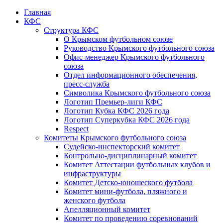
Главная
КФС
Структура КФС
О Крымском футбольном союзе
Руководство Крымского футбольного союза
Офис-менеджер Крымского футбольного
союза
Отдел информационного обеспечения,
пресс-служба
Символика Крымского футбольного союза
Логотип Премьер-лиги КФС
Логотип Кубка КФС 2026 года
Логотип Суперкубка КФС 2026 года
Respect
Комитеты Крымского футбольного союза
Судейско-инспекторский комитет
Контрольно-дисциплинарный комитет
Комитет Аттестации футбольных клубов и
инфраструктуры
Комитет Детско-юношеского футбола
Комитет мини-футбола, пляжного и
женского футбола
Апелляционный комитет
Комитет по проведению соревнований