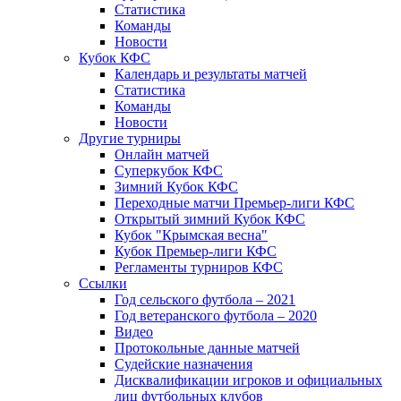
Статистика
Команды
Новости
Кубок КФС
Календарь и результаты матчей
Статистика
Команды
Новости
Другие турниры
Онлайн матчей
Суперкубок КФС
Зимний Кубок КФС
Переходные матчи Премьер-лиги КФС
Открытый зимний Кубок КФС
Кубок "Крымская весна"
Кубок Премьер-лиги КФС
Регламенты турниров КФС
Ссылки
Год сельского футбола – 2021
Год ветеранского футбола – 2020
Видео
Протокольные данные матчей
Судейские назначения
Дисквалификации игроков и официальных
лиц футбольных клубов