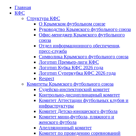
Главная
КФС
Структура КФС
О Крымском футбольном союзе
Руководство Крымского футбольного союза
Офис-менеджер Крымского футбольного
союза
Отдел информационного обеспечения,
пресс-служба
Символика Крымского футбольного союза
Логотип Премьер-лиги КФС
Логотип Кубка КФС 2026 года
Логотип Суперкубка КФС 2026 года
Respect
Комитеты Крымского футбольного союза
Судейско-инспекторский комитет
Контрольно-дисциплинарный комитет
Комитет Аттестации футбольных клубов и
инфраструктуры
Комитет Детско-юношеского футбола
Комитет мини-футбола, пляжного и
женского футбола
Апелляционный комитет
Комитет по проведению соревнований