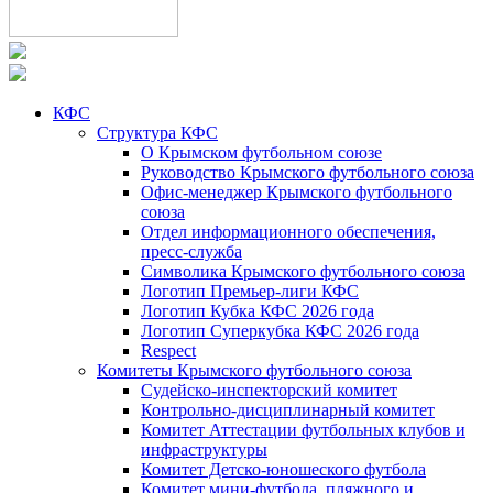
КФС
Структура КФС
О Крымском футбольном союзе
Руководство Крымского футбольного союза
Офис-менеджер Крымского футбольного
союза
Отдел информационного обеспечения,
пресс-служба
Символика Крымского футбольного союза
Логотип Премьер-лиги КФС
Логотип Кубка КФС 2026 года
Логотип Суперкубка КФС 2026 года
Respect
Комитеты Крымского футбольного союза
Судейско-инспекторский комитет
Контрольно-дисциплинарный комитет
Комитет Аттестации футбольных клубов и
инфраструктуры
Комитет Детско-юношеского футбола
Комитет мини-футбола, пляжного и