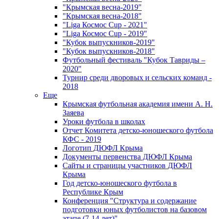
"Крымская весна-2019"
"Крымская весна-2018"
"Liga Космос Cup - 2021"
"Liga Космос Cup - 2019"
"Кубок выпускников-2019"
"Кубок выпускников-2018"
Футбольный фестиваль "Кубок Тавриды –
2020"
Турнир среди дворовых и сельских команд -
2018
Еще
Крымская футбольная академия имени А. Н.
Заяева
Уроки футбола в школах
Отчет Комитета детско-юношеского футбола
КФС - 2019
Логотип ДЮФЛ Крыма
Документы первенства ДЮФЛ Крыма
Сайты и страницы участников ДЮФЛ
Крыма
Год детско-юношеского футбола в
Республике Крым
Конференция "Структура и содержание
подготовки юных футболистов на базовом
этапе (7-14 лет)"