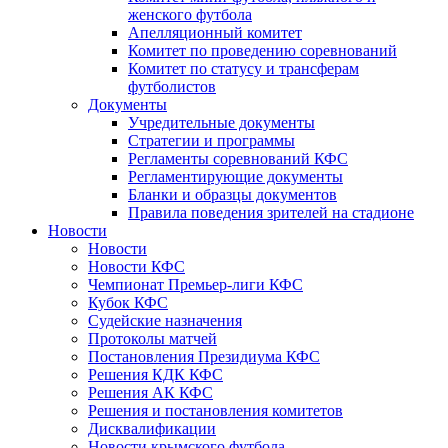
женского футбола
Апелляционный комитет
Комитет по проведению соревнований
Комитет по статусу и трансферам
футболистов
Документы
Учредительные документы
Стратегии и программы
Регламенты соревнований КФС
Регламентирующие документы
Бланки и образцы документов
Правила поведения зрителей на стадионе
Новости
Новости
Новости КФС
Чемпионат Премьер-лиги КФС
Кубок КФС
Судейские назначения
Протоколы матчей
Постановления Президиума КФС
Решения КДК КФС
Решения АК КФС
Решения и постановления комитетов
Дисквалификации
Новости крымского футбола