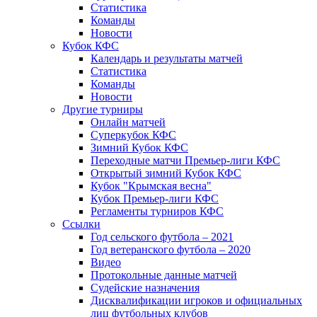
Статистика
Команды
Новости
Кубок КФС
Календарь и результаты матчей
Статистика
Команды
Новости
Другие турниры
Онлайн матчей
Суперкубок КФС
Зимний Кубок КФС
Переходные матчи Премьер-лиги КФС
Открытый зимний Кубок КФС
Кубок "Крымская весна"
Кубок Премьер-лиги КФС
Регламенты турниров КФС
Ссылки
Год сельского футбола – 2021
Год ветеранского футбола – 2020
Видео
Протокольные данные матчей
Судейские назначения
Дисквалификации игроков и официальных
лиц футбольных клубов