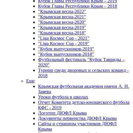
Кубок Главы Республики Крым – 2019
Кубок Главы Республики Крым – 2018
"Крымская весна-2022"
"Крымская весна-2021"
"Крымская весна-2020"
"Крымская весна-2019"
"Крымская весна-2018"
"Liga Космос Cup - 2021"
"Liga Космос Cup - 2019"
"Кубок выпускников-2019"
"Кубок выпускников-2018"
Футбольный фестиваль "Кубок Тавриды –
2020"
Турнир среди дворовых и сельских команд -
2018
Еще
Крымская футбольная академия имени А. Н.
Заяева
Уроки футбола в школах
Отчет Комитета детско-юношеского футбола
КФС - 2019
Логотип ДЮФЛ Крыма
Документы первенства ДЮФЛ Крыма
Сайты и страницы участников ДЮФЛ
Крыма