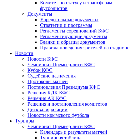
Комитет по статусу и трансферам
футболистов
Документы
Учредительные документы
Стратегии и программы
Регламенты соревнований КФС
Регламентирующие документы
Бланки и образцы документов
Правила поведения зрителей на стадионе
Новости
Новости КФС
Чемпионат Премьер-лиги КФС
Кубок КФС
Судейские назначения
Протоколы матчей
Постановления Президиума КФС
Решения КДК КФС
Решения АК КФС
Решения и постановления комитетов
Дисквалификации
Новости крымского футбола
Турниры
Чемпионат Премьер-лиги КФС
Календарь и результаты матчей
Турнирная таблица