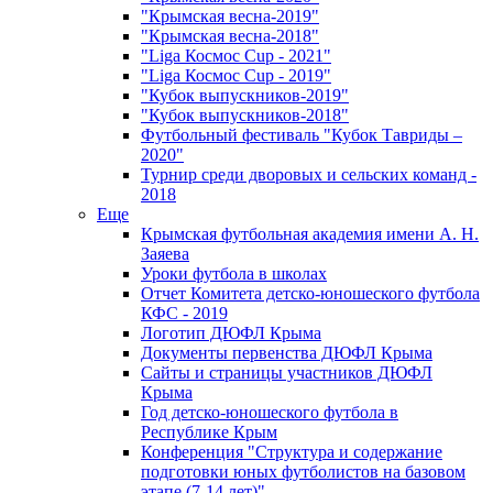
"Крымская весна-2019"
"Крымская весна-2018"
"Liga Космос Cup - 2021"
"Liga Космос Cup - 2019"
"Кубок выпускников-2019"
"Кубок выпускников-2018"
Футбольный фестиваль "Кубок Тавриды –
2020"
Турнир среди дворовых и сельских команд -
2018
Еще
Крымская футбольная академия имени А. Н.
Заяева
Уроки футбола в школах
Отчет Комитета детско-юношеского футбола
КФС - 2019
Логотип ДЮФЛ Крыма
Документы первенства ДЮФЛ Крыма
Сайты и страницы участников ДЮФЛ
Крыма
Год детско-юношеского футбола в
Республике Крым
Конференция "Структура и содержание
подготовки юных футболистов на базовом
этапе (7-14 лет)"