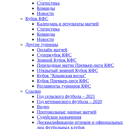
Статистика
Команды
Новости
Кубок КФС
Календарь и результаты матчей
Статистика
Команды
Новости
Другие турниры
Онлайн матчей
Суперкубок КФС
Зимний Кубок КФС
Переходные матчи Премьер-лиги КФС
Открытый зимний Кубок КФС
Кубок "Крымская весна"
Кубок Премьер-лиги КФС
Регламенты турниров КФС
Ссылки
Год сельского футбола – 2021
Год ветеранского футбола – 2020
Видео
Протокольные данные матчей
Судейские назначения
Дисквалификации игроков и официальных
лиц футбольных клубов