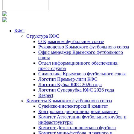
КФС
Структура КФС
О Крымском футбольном союзе
Руководство Крымского футбольного союза
Офис-менеджер Крымского футбольного
союза
Отдел информационного обеспечения,
пресс-служба
Символика Крымского футбольного союза
Логотип Премьер-лиги КФС
Логотип Кубка КФС 2026 года
Логотип Суперкубка КФС 2026 года
Respect
Комитеты Крымского футбольного союза
Судейско-инспекторский комитет
Контрольно-дисциплинарный комитет
Комитет Аттестации футбольных клубов и
инфраструктуры
Комитет Детско-юношеского футбола
Комитет мини-футбола, пляжного и