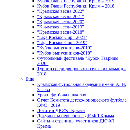
Кубок Главы Республики Крым – 2019
Кубок Главы Республики Крым – 2018
"Крымская весна-2022"
"Крымская весна-2021"
"Крымская весна-2020"
"Крымская весна-2019"
"Крымская весна-2018"
"Liga Космос Cup - 2021"
"Liga Космос Cup - 2019"
"Кубок выпускников-2019"
"Кубок выпускников-2018"
Футбольный фестиваль "Кубок Тавриды –
2020"
Турнир среди дворовых и сельских команд -
2018
Еще
Крымская футбольная академия имени А. Н.
Заяева
Уроки футбола в школах
Отчет Комитета детско-юношеского футбола
КФС - 2019
Логотип ДЮФЛ Крыма
Документы первенства ДЮФЛ Крыма
Сайты и страницы участников ДЮФЛ
Крыма