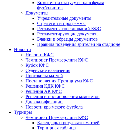
Комитет по статусу и трансферам
футболистов
Документы
Учредительные документы
Стратегии и программы
Регламенты соревнований КФС
Регламентирующие документы
Бланки и образцы документов
Правила поведения зрителей на стадионе
Новости
Новости КФС
Чемпионат Премьер-лиги КФС
Кубок КФС
Судейские назначения
Протоколы матчей
Постановления Президиума КФС
Решения КДК КФС
Решения АК КФС
Решения и постановления комитетов
Дисквалификации
Новости крымского футбола
Турниры
Чемпионат Премьер-лиги КФС
Календарь и результаты матчей
Турнирная таблица