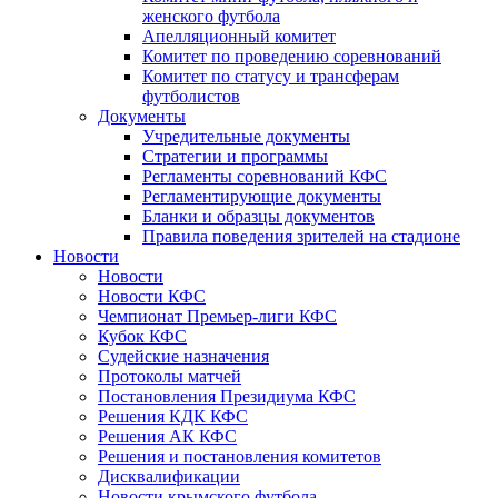
женского футбола
Апелляционный комитет
Комитет по проведению соревнований
Комитет по статусу и трансферам
футболистов
Документы
Учредительные документы
Стратегии и программы
Регламенты соревнований КФС
Регламентирующие документы
Бланки и образцы документов
Правила поведения зрителей на стадионе
Новости
Новости
Новости КФС
Чемпионат Премьер-лиги КФС
Кубок КФС
Судейские назначения
Протоколы матчей
Постановления Президиума КФС
Решения КДК КФС
Решения АК КФС
Решения и постановления комитетов
Дисквалификации
Новости крымского футбола