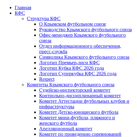
Главная
КФС
Структура КФС
О Крымском футбольном союзе
Руководство Крымского футбольного союза
Офис-менеджер Крымского футбольного
союза
Отдел информационного обеспечения,
пресс-служба
Символика Крымского футбольного союза
Логотип Премьер-лиги КФС
Логотип Кубка КФС 2026 года
Логотип Суперкубка КФС 2026 года
Respect
Комитеты Крымского футбольного союза
Судейско-инспекторский комитет
Контрольно-дисциплинарный комитет
Комитет Аттестации футбольных клубов и
инфраструктуры
Комитет Детско-юношеского футбола
Комитет мини-футбола, пляжного и
женского футбола
Апелляционный комитет
Комитет по проведению соревнований