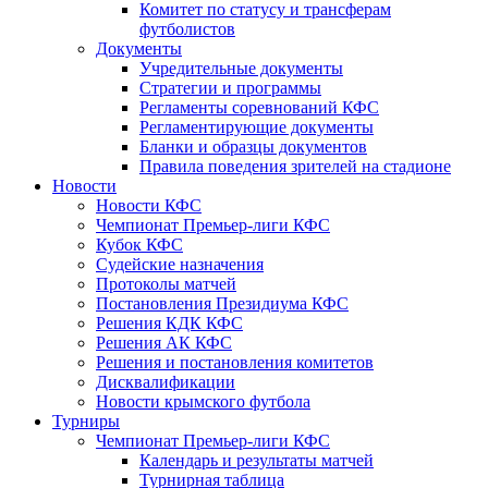
Комитет по статусу и трансферам
футболистов
Документы
Учредительные документы
Стратегии и программы
Регламенты соревнований КФС
Регламентирующие документы
Бланки и образцы документов
Правила поведения зрителей на стадионе
Новости
Новости КФС
Чемпионат Премьер-лиги КФС
Кубок КФС
Судейские назначения
Протоколы матчей
Постановления Президиума КФС
Решения КДК КФС
Решения АК КФС
Решения и постановления комитетов
Дисквалификации
Новости крымского футбола
Турниры
Чемпионат Премьер-лиги КФС
Календарь и результаты матчей
Турнирная таблица