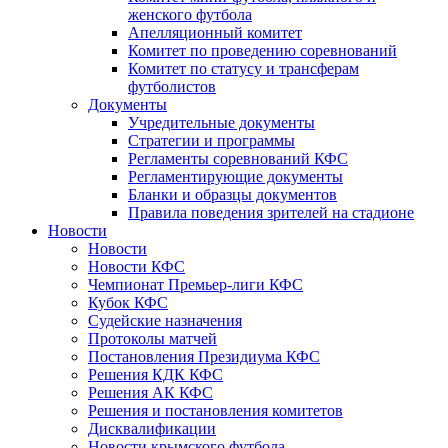
женского футбола
Апелляционный комитет
Комитет по проведению соревнований
Комитет по статусу и трансферам
футболистов
Документы
Учредительные документы
Стратегии и программы
Регламенты соревнований КФС
Регламентирующие документы
Бланки и образцы документов
Правила поведения зрителей на стадионе
Новости
Новости
Новости КФС
Чемпионат Премьер-лиги КФС
Кубок КФС
Судейские назначения
Протоколы матчей
Постановления Президиума КФС
Решения КДК КФС
Решения АК КФС
Решения и постановления комитетов
Дисквалификации
Новости крымского футбола