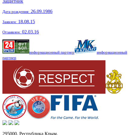
Защитник
26.09.1986
Дата рождения:
18.08.15
Заявлен:
02.03.16
Отзаявлен:
информационный партнер
информационный
партнер
295000,
Республика Крым
,