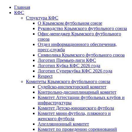
Главная
КФС
Структура КФС
О Крымском футбольном союзе
Руководство Крымского футбольного союза
Офис-менеджер Крымского футбольного
союза
Отдел информационного обеспечения,
пресс-служба
Символика Крымского футбольного союза
Логотип Премьер-лиги КФС
Логотип Кубка КФС 2026 года
Логотип Суперкубка КФС 2026 года
Respect
Комитеты Крымского футбольного союза
Судейско-инспекторский комитет
Контрольно-дисциплинарный комитет
Комитет Аттестации футбольных клубов и
инфраструктуры
Комитет Детско-юношеского футбола
Комитет мини-футбола, пляжного и
женского футбола
Апелляционный комитет
Комитет по проведению соревнований