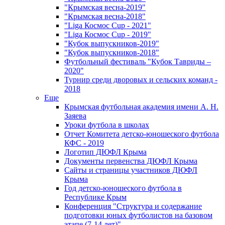
"Крымская весна-2019"
"Крымская весна-2018"
"Liga Космос Cup - 2021"
"Liga Космос Cup - 2019"
"Кубок выпускников-2019"
"Кубок выпускников-2018"
Футбольный фестиваль "Кубок Тавриды –
2020"
Турнир среди дворовых и сельских команд -
2018
Еще
Крымская футбольная академия имени А. Н.
Заяева
Уроки футбола в школах
Отчет Комитета детско-юношеского футбола
КФС - 2019
Логотип ДЮФЛ Крыма
Документы первенства ДЮФЛ Крыма
Сайты и страницы участников ДЮФЛ
Крыма
Год детско-юношеского футбола в
Республике Крым
Конференция "Структура и содержание
подготовки юных футболистов на базовом
этапе (7-14 лет)"