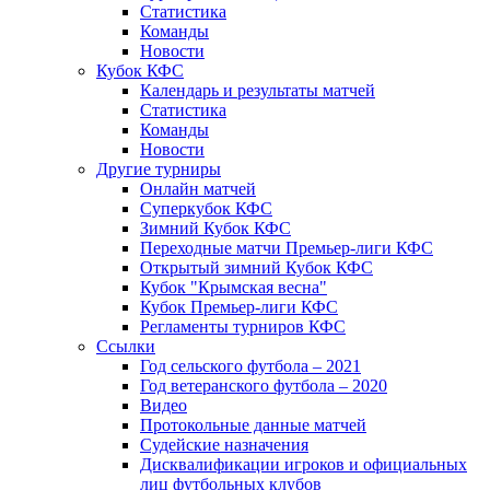
Статистика
Команды
Новости
Кубок КФС
Календарь и результаты матчей
Статистика
Команды
Новости
Другие турниры
Онлайн матчей
Суперкубок КФС
Зимний Кубок КФС
Переходные матчи Премьер-лиги КФС
Открытый зимний Кубок КФС
Кубок "Крымская весна"
Кубок Премьер-лиги КФС
Регламенты турниров КФС
Ссылки
Год сельского футбола – 2021
Год ветеранского футбола – 2020
Видео
Протокольные данные матчей
Судейские назначения
Дисквалификации игроков и официальных
лиц футбольных клубов