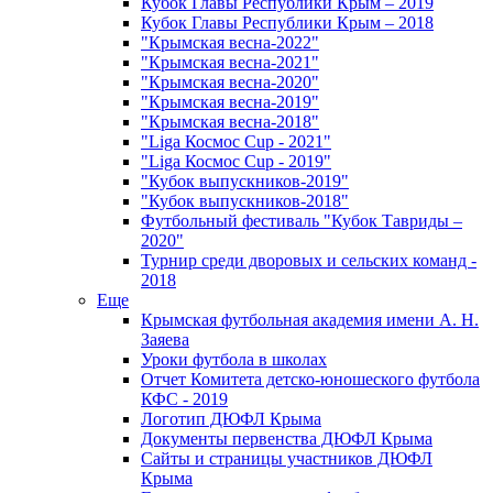
Кубок Главы Республики Крым – 2019
Кубок Главы Республики Крым – 2018
"Крымская весна-2022"
"Крымская весна-2021"
"Крымская весна-2020"
"Крымская весна-2019"
"Крымская весна-2018"
"Liga Космос Cup - 2021"
"Liga Космос Cup - 2019"
"Кубок выпускников-2019"
"Кубок выпускников-2018"
Футбольный фестиваль "Кубок Тавриды –
2020"
Турнир среди дворовых и сельских команд -
2018
Еще
Крымская футбольная академия имени А. Н.
Заяева
Уроки футбола в школах
Отчет Комитета детско-юношеского футбола
КФС - 2019
Логотип ДЮФЛ Крыма
Документы первенства ДЮФЛ Крыма
Сайты и страницы участников ДЮФЛ
Крыма