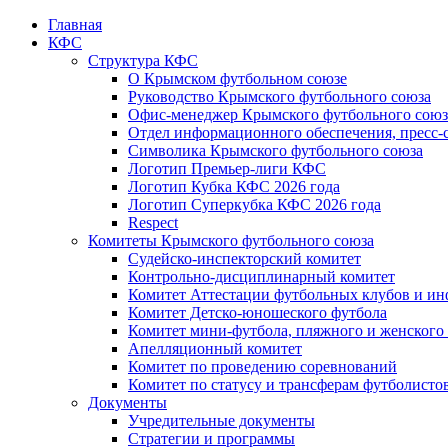
Главная
КФС
Структура КФС
О Крымском футбольном союзе
Руководство Крымского футбольного союза
Офис-менеджер Крымского футбольного союз
Отдел информационного обеспечения, пресс-
Символика Крымского футбольного союза
Логотип Премьер-лиги КФС
Логотип Кубка КФС 2026 года
Логотип Суперкубка КФС 2026 года
Respect
Комитеты Крымского футбольного союза
Судейско-инспекторский комитет
Контрольно-дисциплинарный комитет
Комитет Аттестации футбольных клубов и и
Комитет Детско-юношеского футбола
Комитет мини-футбола, пляжного и женского
Апелляционный комитет
Комитет по проведению соревнований
Комитет по статусу и трансферам футболисто
Документы
Учредительные документы
Стратегии и программы