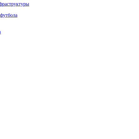
нфраструктуры
 футбола
в