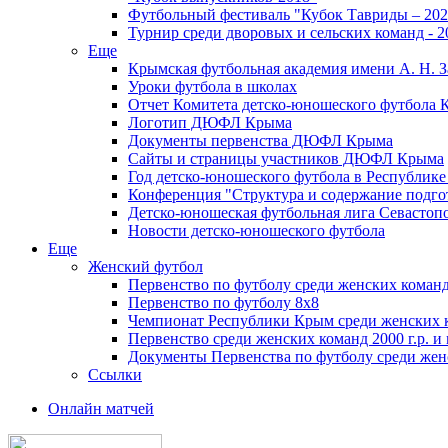
Футбольный фестиваль "Кубок Тавриды – 202
Турнир среди дворовых и сельских команд - 2
Еще
Крымская футбольная академия имени А. Н. З
Уроки футбола в школах
Отчет Комитета детско-юношеского футбола 
Логотип ДЮФЛ Крыма
Документы первенства ДЮФЛ Крыма
Сайты и страницы участников ДЮФЛ Крыма
Год детско-юношеского футбола в Республик
Конференция "Структура и содержание подгот
Детско-юношеская футбольная лига Севастоп
Новости детско-юношеского футбола
Еще
Женский футбол
Первенство по футболу среди женских команд
Первенство по футболу 8х8
Чемпионат Республики Крым среди женских 
Первенство среди женских команд 2000 г.р. и
Документы Первенства по футболу среди жен
Ссылки
Онлайн матчей