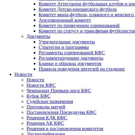
Комитет Аттестации футбольных клубов и и
Комитет Детско-юношеского футбола
Комитет мини-футбола, пляжного и женского
Апелляционный комитет
Комитет по проведению соревнований
Комитет по статусу и трансферам футболисто
Документы
Учредительные документы
Стратегии и программы
Регламенты соревнований КФС
Регламентирующие документы
Бланки и образцы документов
Правила поведения зрителей на стадионе
Новости
Новости
Новости КФС
Чемпионат Премьер-лиги КФС
Кубок КФС
Судейские назначения
Протоколы матчей
Постановления Президиума КФС
Решения КДК КФС
Решения АК КФС
Решения и постановления комитетов
Дисквалификации