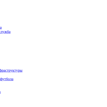
а
служба
нфраструктуры
 футбола
в