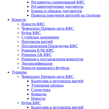
Регламенты соревнований КФС
Регламентирующие документы
Бланки и образцы документов
Правила поведения зрителей на стадионе
Новости
Новости КФС
Чемпионат Премьер-лиги КФС
Кубок КФС
Судейские назначения
Протоколы матчей
Постановления Президиума КФС
Решения КДК КФС
Решения АК КФС
Решения и постановления комитетов
Дисквалификации
Новости крымского футбола
Турниры
Чемпионат Премьер-лиги КФС
Календарь и результаты матчей
Турнирная таблица
Статистика
Команды
Новости
Кубок КФС
Календарь и результаты матчей