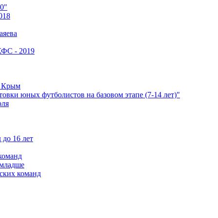
0"
018
аяева
КФС - 2019
е Крым
овки юных футболистов на базовом этапе (7-14 лет)"
оля
 до 16 лет
команд
 младше
ских команд