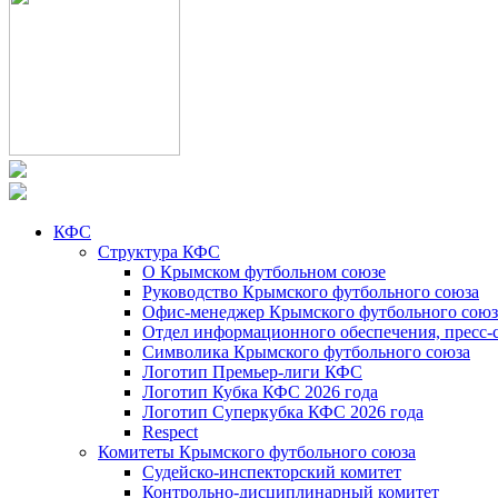
КФС
Структура КФС
О Крымском футбольном союзе
Руководство Крымского футбольного союза
Офис-менеджер Крымского футбольного союз
Отдел информационного обеспечения, пресс-
Символика Крымского футбольного союза
Логотип Премьер-лиги КФС
Логотип Кубка КФС 2026 года
Логотип Суперкубка КФС 2026 года
Respect
Комитеты Крымского футбольного союза
Судейско-инспекторский комитет
Контрольно-дисциплинарный комитет