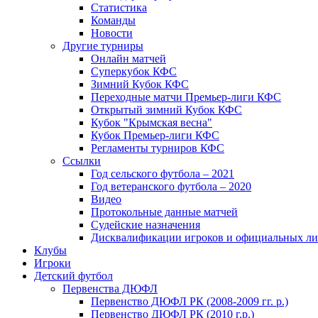
Статистика
Команды
Новости
Другие турниры
Онлайн матчей
Суперкубок КФС
Зимний Кубок КФС
Переходные матчи Премьер-лиги КФС
Открытый зимний Кубок КФС
Кубок "Крымская весна"
Кубок Премьер-лиги КФС
Регламенты турниров КФС
Ссылки
Год сельского футбола – 2021
Год ветеранского футбола – 2020
Видео
Протокольные данные матчей
Судейские назначения
Дисквалификации игроков и официальных ли
Клубы
Игроки
Детский футбол
Первенства ДЮФЛ
Первенство ДЮФЛ РК (2008-2009 гг. р.)
Первенство ДЮФЛ РК (2010 г.р.)