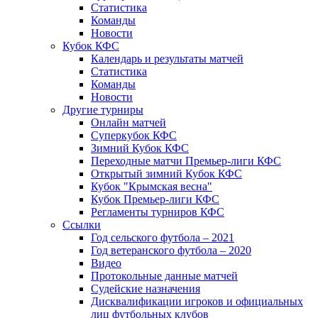
Статистика
Команды
Новости
Кубок КФС
Календарь и результаты матчей
Статистика
Команды
Новости
Другие турниры
Онлайн матчей
Суперкубок КФС
Зимний Кубок КФС
Переходные матчи Премьер-лиги КФС
Открытый зимний Кубок КФС
Кубок "Крымская весна"
Кубок Премьер-лиги КФС
Регламенты турниров КФС
Ссылки
Год сельского футбола – 2021
Год ветеранского футбола – 2020
Видео
Протокольные данные матчей
Судейские назначения
Дисквалификации игроков и официальных
лиц футбольных клубов