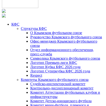
КФС
Структура КФС
О Крымском футбольном союзе
Руководство Крымского футбольного союза
Офис-менеджер Крымского футбольного
союза
Отдел информационного обеспечения,
пресс-служба
Символика Крымского футбольного союза
Логотип Премьер-лиги КФС
Логотип Кубка КФС 2026 года
Логотип Суперкубка КФС 2026 года
Respect
Комитеты Крымского футбольного союза
Судейско-инспекторский комитет
Контрольно-дисциплинарный комитет
Комитет Аттестации футбольных клубов и
инфраструктуры
Комитет Детско-юношеского футбола
Комитет мини-футбола, пляжного и