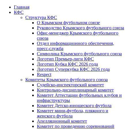
Главная
КФС
Структура КФС
О Крымском футбольном союзе
Руководство Крымского футбольного союза
Офис-менеджер Крымского футбольного
союза
Отдел информационного обеспечения,
пресс-служба
Символика Крымского футбольного союза
Логотип Премьер-лиги КФС
Логотип Кубка КФС 2026 года
Логотип Суперкубка КФС 2026 года
Respect
Комитеты Крымского футбольного союза
Судейско-инспекторский комитет
Контрольно-дисциплинарный комитет
Комитет Аттестации футбольных клубов и
инфраструктуры
Комитет Детско-юношеского футбола
Комитет мини-футбола, пляжного и
женского футбола
Апелляционный комитет
Комитет по проведению соревнований