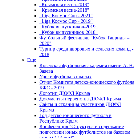
"Крымская весна-2019"
"Крымская весна-2018"
"Liga Космос Cup - 2021"
"Liga Космос Cup - 2019"
"Кубок выпускников-2019"
"Кубок выпускников-2018"
Футбольный фестиваль "Кубок Тавриды –
2020"
Турнир среди дворовых и сельских команд -
2018
Еще
Крымская футбольная академия имени А. Н.
Заяева
Уроки футбола в школах
Отчет Комитета детско-юношеского футбола
КФС - 2019
Логотип ДЮФЛ Крыма
Документы первенства ДЮФЛ Крыма
Сайты и страницы участников ДЮФЛ
Крыма
Год детско-юношеского футбола в
Республике Крым
Конференция "Структура и содержание
подготовки юных футболистов на базовом
этапе (7-14 лет)"