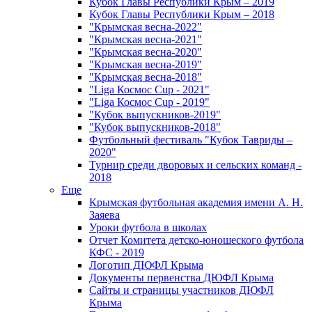
Кубок Главы Республики Крым – 2019
Кубок Главы Республики Крым – 2018
"Крымская весна-2022"
"Крымская весна-2021"
"Крымская весна-2020"
"Крымская весна-2019"
"Крымская весна-2018"
"Liga Космос Cup - 2021"
"Liga Космос Cup - 2019"
"Кубок выпускников-2019"
"Кубок выпускников-2018"
Футбольный фестиваль "Кубок Тавриды –
2020"
Турнир среди дворовых и сельских команд -
2018
Еще
Крымская футбольная академия имени А. Н.
Заяева
Уроки футбола в школах
Отчет Комитета детско-юношеского футбола
КФС - 2019
Логотип ДЮФЛ Крыма
Документы первенства ДЮФЛ Крыма
Сайты и страницы участников ДЮФЛ
Крыма