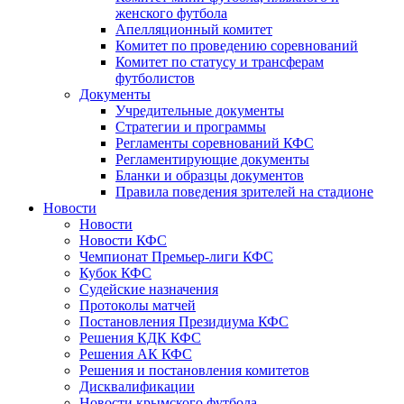
женского футбола
Апелляционный комитет
Комитет по проведению соревнований
Комитет по статусу и трансферам
футболистов
Документы
Учредительные документы
Стратегии и программы
Регламенты соревнований КФС
Регламентирующие документы
Бланки и образцы документов
Правила поведения зрителей на стадионе
Новости
Новости
Новости КФС
Чемпионат Премьер-лиги КФС
Кубок КФС
Судейские назначения
Протоколы матчей
Постановления Президиума КФС
Решения КДК КФС
Решения АК КФС
Решения и постановления комитетов
Дисквалификации
Новости крымского футбола