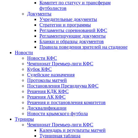
Комитет по статусу и трансферам
футболистов
Документы
Учредительные документы
Стратегии и программы
Регламенты соревнований КФС
Регламентирующие документы
Бланки и образцы документов
Правила поведения зрителей на стадионе
Новости
Новости КФС
Чемпионат Премьер-лиги КФС
Кубок КФС
Судейские назначения
Протоколы матчей
Постановления Президиума КФС
Решения КДК КФС
Решения АК КФС
Решения и постановления комитетов
Дисквалификации
Новости крымского футбола
Турниры
Чемпионат Премьер-лиги КФС
Календарь и результаты матчей
Турнирная таблица