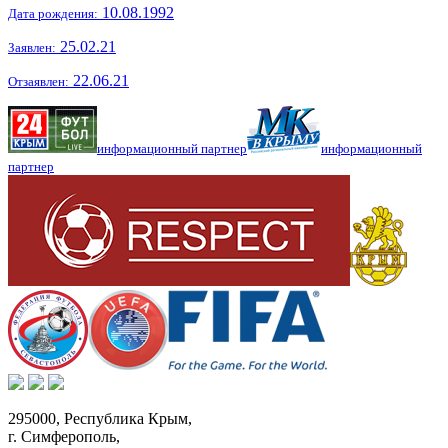
10.08.1992
Дата рождения:
25.02.21
Заявлен:
22.06.21
Отзаявлен:
информационный партнер
информационный
партнер
295000,
Республика Крым
,
г. Симферополь
,