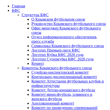
Главная
КФС
Структура КФС
О Крымском футбольном союзе
Руководство Крымского футбольного союза
Офис-менеджер Крымского футбольного
союза
Отдел информационного обеспечения,
пресс-служба
Символика Крымского футбольного союза
Логотип Премьер-лиги КФС
Логотип Кубка КФС 2026 года
Логотип Суперкубка КФС 2026 года
Respect
Комитеты Крымского футбольного союза
Судейско-инспекторский комитет
Контрольно-дисциплинарный комитет
Комитет Аттестации футбольных клубов и
инфраструктуры
Комитет Детско-юношеского футбола
Комитет мини-футбола, пляжного и
женского футбола
Апелляционный комитет
Комитет по проведению соревнований