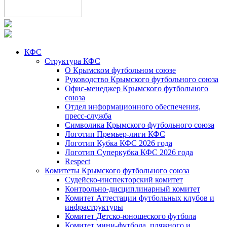
КФС
Структура КФС
О Крымском футбольном союзе
Руководство Крымского футбольного союза
Офис-менеджер Крымского футбольного
союза
Отдел информационного обеспечения,
пресс-служба
Символика Крымского футбольного союза
Логотип Премьер-лиги КФС
Логотип Кубка КФС 2026 года
Логотип Суперкубка КФС 2026 года
Respect
Комитеты Крымского футбольного союза
Судейско-инспекторский комитет
Контрольно-дисциплинарный комитет
Комитет Аттестации футбольных клубов и
инфраструктуры
Комитет Детско-юношеского футбола
Комитет мини-футбола, пляжного и