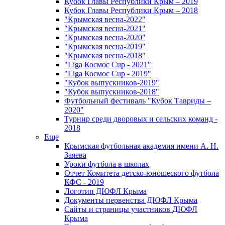
Кубок Главы Республики Крым – 2019
Кубок Главы Республики Крым – 2018
"Крымская весна-2022"
"Крымская весна-2021"
"Крымская весна-2020"
"Крымская весна-2019"
"Крымская весна-2018"
"Liga Космос Cup - 2021"
"Liga Космос Cup - 2019"
"Кубок выпускников-2019"
"Кубок выпускников-2018"
Футбольный фестиваль "Кубок Тавриды –
2020"
Турнир среди дворовых и сельских команд -
2018
Еще
Крымская футбольная академия имени А. Н.
Заяева
Уроки футбола в школах
Отчет Комитета детско-юношеского футбола
КФС - 2019
Логотип ДЮФЛ Крыма
Документы первенства ДЮФЛ Крыма
Сайты и страницы участников ДЮФЛ
Крыма