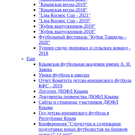
"Крымская весна-2019"
"Крымская весна-2018"
"Liga Космос Cup - 2021"
"Liga Космос Cup - 2019"
"Кубок выпускников-2019"
"Кубок выпускников-2018"
Футбольный фестиваль "Кубок Тавриды –
2020"
Турнир среди дворовых и сельских команд -
2018
Еще
Крымская футбольная академия имени А. Н.
Заяева
Уроки футбола в школах
Отчет Комитета детско-юношеского футбола
КФС - 2019
Логотип ДЮФЛ Крыма
Документы первенства ДЮФЛ Крыма
Сайты и страницы участников ДЮФЛ
Крыма
Год детско-юношеского футбола в
Республике Крым
Конференция "Структура и содержание
подготовки юных футболистов на базовом
этапе (7-14 лет)"