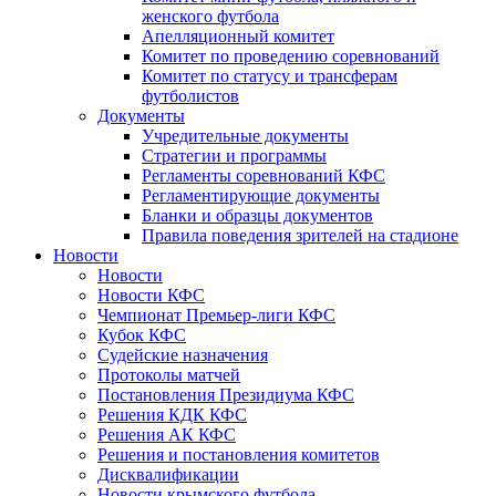
женского футбола
Апелляционный комитет
Комитет по проведению соревнований
Комитет по статусу и трансферам
футболистов
Документы
Учредительные документы
Стратегии и программы
Регламенты соревнований КФС
Регламентирующие документы
Бланки и образцы документов
Правила поведения зрителей на стадионе
Новости
Новости
Новости КФС
Чемпионат Премьер-лиги КФС
Кубок КФС
Судейские назначения
Протоколы матчей
Постановления Президиума КФС
Решения КДК КФС
Решения АК КФС
Решения и постановления комитетов
Дисквалификации
Новости крымского футбола