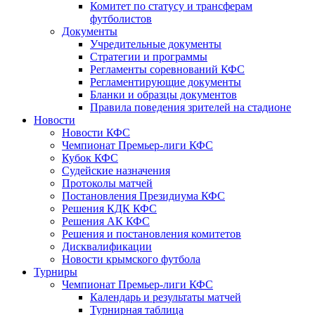
Комитет по статусу и трансферам
футболистов
Документы
Учредительные документы
Стратегии и программы
Регламенты соревнований КФС
Регламентирующие документы
Бланки и образцы документов
Правила поведения зрителей на стадионе
Новости
Новости КФС
Чемпионат Премьер-лиги КФС
Кубок КФС
Судейские назначения
Протоколы матчей
Постановления Президиума КФС
Решения КДК КФС
Решения АК КФС
Решения и постановления комитетов
Дисквалификации
Новости крымского футбола
Турниры
Чемпионат Премьер-лиги КФС
Календарь и результаты матчей
Турнирная таблица