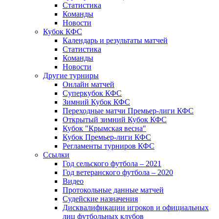
Статистика
Команды
Новости
Кубок КФС
Календарь и результаты матчей
Статистика
Команды
Новости
Другие турниры
Онлайн матчей
Суперкубок КФС
Зимний Кубок КФС
Переходные матчи Премьер-лиги КФС
Открытый зимний Кубок КФС
Кубок "Крымская весна"
Кубок Премьер-лиги КФС
Регламенты турниров КФС
Ссылки
Год сельского футбола – 2021
Год ветеранского футбола – 2020
Видео
Протокольные данные матчей
Судейские назначения
Дисквалификации игроков и официальных
лиц футбольных клубов