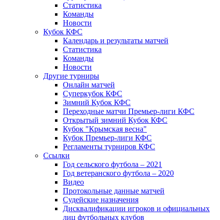
Статистика
Команды
Новости
Кубок КФС
Календарь и результаты матчей
Статистика
Команды
Новости
Другие турниры
Онлайн матчей
Суперкубок КФС
Зимний Кубок КФС
Переходные матчи Премьер-лиги КФС
Открытый зимний Кубок КФС
Кубок "Крымская весна"
Кубок Премьер-лиги КФС
Регламенты турниров КФС
Ссылки
Год сельского футбола – 2021
Год ветеранского футбола – 2020
Видео
Протокольные данные матчей
Судейские назначения
Дисквалификации игроков и официальных
лиц футбольных клубов