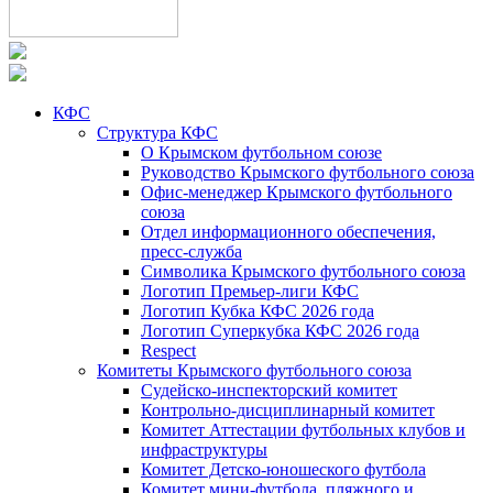
КФС
Структура КФС
О Крымском футбольном союзе
Руководство Крымского футбольного союза
Офис-менеджер Крымского футбольного
союза
Отдел информационного обеспечения,
пресс-служба
Символика Крымского футбольного союза
Логотип Премьер-лиги КФС
Логотип Кубка КФС 2026 года
Логотип Суперкубка КФС 2026 года
Respect
Комитеты Крымского футбольного союза
Судейско-инспекторский комитет
Контрольно-дисциплинарный комитет
Комитет Аттестации футбольных клубов и
инфраструктуры
Комитет Детско-юношеского футбола
Комитет мини-футбола, пляжного и