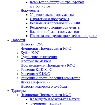
Комитет по статусу и трансферам
футболистов
Документы
Учредительные документы
Стратегии и программы
Регламенты соревнований КФС
Регламентирующие документы
Бланки и образцы документов
Правила поведения зрителей на стадионе
Новости
Новости КФС
Чемпионат Премьер-лиги КФС
Кубок КФС
Судейские назначения
Протоколы матчей
Постановления Президиума КФС
Решения КДК КФС
Решения АК КФС
Решения и постановления комитетов
Дисквалификации
Новости крымского футбола
Турниры
Чемпионат Премьер-лиги КФС
Календарь и результаты матчей
Турнирная таблица