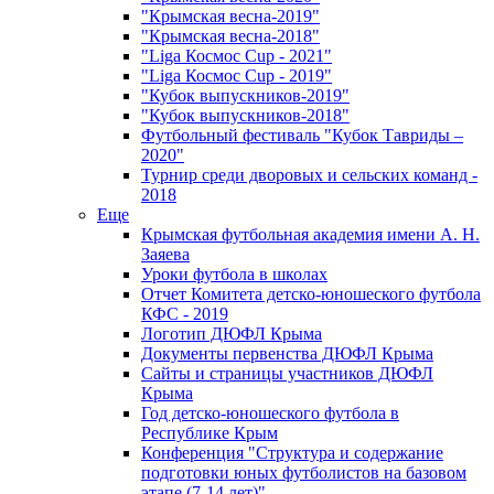
"Крымская весна-2019"
"Крымская весна-2018"
"Liga Космос Cup - 2021"
"Liga Космос Cup - 2019"
"Кубок выпускников-2019"
"Кубок выпускников-2018"
Футбольный фестиваль "Кубок Тавриды –
2020"
Турнир среди дворовых и сельских команд -
2018
Еще
Крымская футбольная академия имени А. Н.
Заяева
Уроки футбола в школах
Отчет Комитета детско-юношеского футбола
КФС - 2019
Логотип ДЮФЛ Крыма
Документы первенства ДЮФЛ Крыма
Сайты и страницы участников ДЮФЛ
Крыма
Год детско-юношеского футбола в
Республике Крым
Конференция "Структура и содержание
подготовки юных футболистов на базовом
этапе (7-14 лет)"