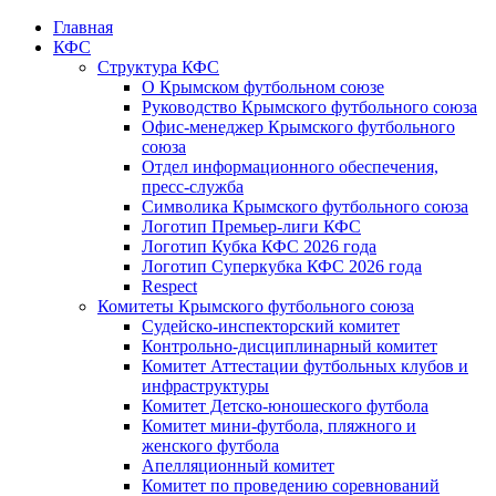
Главная
КФС
Структура КФС
О Крымском футбольном союзе
Руководство Крымского футбольного союза
Офис-менеджер Крымского футбольного
союза
Отдел информационного обеспечения,
пресс-служба
Символика Крымского футбольного союза
Логотип Премьер-лиги КФС
Логотип Кубка КФС 2026 года
Логотип Суперкубка КФС 2026 года
Respect
Комитеты Крымского футбольного союза
Судейско-инспекторский комитет
Контрольно-дисциплинарный комитет
Комитет Аттестации футбольных клубов и
инфраструктуры
Комитет Детско-юношеского футбола
Комитет мини-футбола, пляжного и
женского футбола
Апелляционный комитет
Комитет по проведению соревнований