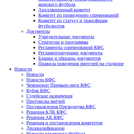
женского футбола
Апелляционный комитет
Комитет по проведению соревнований
Комитет по статусу и трансферам
футболистов
Документы
Учредительные документы
Стратегии и программы
Регламенты соревнований КФС
Регламентирующие документы
Бланки и образцы документов
Правила поведения зрителей на стадионе
Новости
Новости
Новости КФС
Чемпионат Премьер-лиги КФС
Кубок КФС
Судейские назначения
Протоколы матчей
Постановления Президиума КФС
Решения КДК КФС
Решения АК КФС
Решения и постановления комитетов
Дисквалификации
Новости крымского футбола