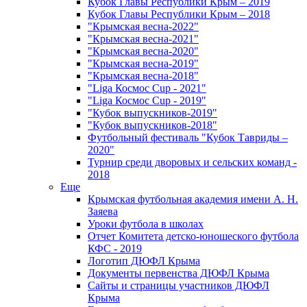
Кубок Главы Республики Крым – 2019
Кубок Главы Республики Крым – 2018
"Крымская весна-2022"
"Крымская весна-2021"
"Крымская весна-2020"
"Крымская весна-2019"
"Крымская весна-2018"
"Liga Космос Cup - 2021"
"Liga Космос Cup - 2019"
"Кубок выпускников-2019"
"Кубок выпускников-2018"
Футбольный фестиваль "Кубок Тавриды –
2020"
Турнир среди дворовых и сельских команд -
2018
Еще
Крымская футбольная академия имени А. Н.
Заяева
Уроки футбола в школах
Отчет Комитета детско-юношеского футбола
КФС - 2019
Логотип ДЮФЛ Крыма
Документы первенства ДЮФЛ Крыма
Сайты и страницы участников ДЮФЛ
Крыма