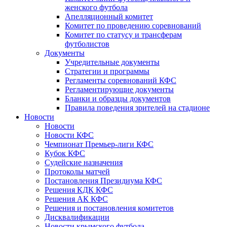
женского футбола
Апелляционный комитет
Комитет по проведению соревнований
Комитет по статусу и трансферам
футболистов
Документы
Учредительные документы
Стратегии и программы
Регламенты соревнований КФС
Регламентирующие документы
Бланки и образцы документов
Правила поведения зрителей на стадионе
Новости
Новости
Новости КФС
Чемпионат Премьер-лиги КФС
Кубок КФС
Судейские назначения
Протоколы матчей
Постановления Президиума КФС
Решения КДК КФС
Решения АК КФС
Решения и постановления комитетов
Дисквалификации
Новости крымского футбола