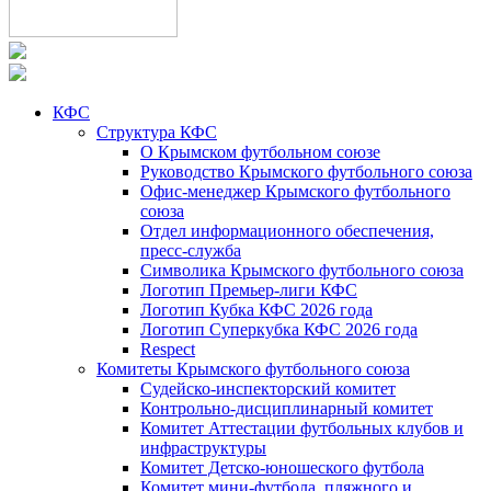
КФС
Структура КФС
О Крымском футбольном союзе
Руководство Крымского футбольного союза
Офис-менеджер Крымского футбольного
союза
Отдел информационного обеспечения,
пресс-служба
Символика Крымского футбольного союза
Логотип Премьер-лиги КФС
Логотип Кубка КФС 2026 года
Логотип Суперкубка КФС 2026 года
Respect
Комитеты Крымского футбольного союза
Судейско-инспекторский комитет
Контрольно-дисциплинарный комитет
Комитет Аттестации футбольных клубов и
инфраструктуры
Комитет Детско-юношеского футбола
Комитет мини-футбола, пляжного и