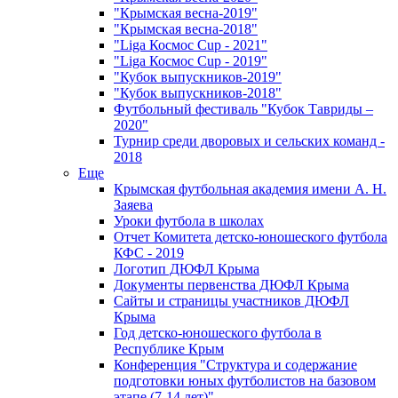
"Крымская весна-2019"
"Крымская весна-2018"
"Liga Космос Cup - 2021"
"Liga Космос Cup - 2019"
"Кубок выпускников-2019"
"Кубок выпускников-2018"
Футбольный фестиваль "Кубок Тавриды –
2020"
Турнир среди дворовых и сельских команд -
2018
Еще
Крымская футбольная академия имени А. Н.
Заяева
Уроки футбола в школах
Отчет Комитета детско-юношеского футбола
КФС - 2019
Логотип ДЮФЛ Крыма
Документы первенства ДЮФЛ Крыма
Сайты и страницы участников ДЮФЛ
Крыма
Год детско-юношеского футбола в
Республике Крым
Конференция "Структура и содержание
подготовки юных футболистов на базовом
этапе (7-14 лет)"