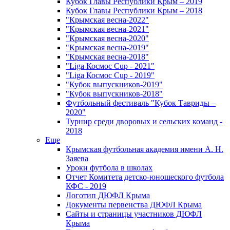
Кубок Главы Республики Крым – 2019
Кубок Главы Республики Крым – 2018
"Крымская весна-2022"
"Крымская весна-2021"
"Крымская весна-2020"
"Крымская весна-2019"
"Крымская весна-2018"
"Liga Космос Cup - 2021"
"Liga Космос Cup - 2019"
"Кубок выпускников-2019"
"Кубок выпускников-2018"
Футбольный фестиваль "Кубок Тавриды –
2020"
Турнир среди дворовых и сельских команд -
2018
Еще
Крымская футбольная академия имени А. Н.
Заяева
Уроки футбола в школах
Отчет Комитета детско-юношеского футбола
КФС - 2019
Логотип ДЮФЛ Крыма
Документы первенства ДЮФЛ Крыма
Сайты и страницы участников ДЮФЛ
Крыма