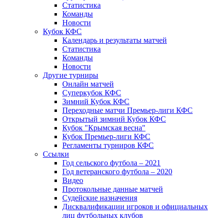
Статистика
Команды
Новости
Кубок КФС
Календарь и результаты матчей
Статистика
Команды
Новости
Другие турниры
Онлайн матчей
Суперкубок КФС
Зимний Кубок КФС
Переходные матчи Премьер-лиги КФС
Открытый зимний Кубок КФС
Кубок "Крымская весна"
Кубок Премьер-лиги КФС
Регламенты турниров КФС
Ссылки
Год сельского футбола – 2021
Год ветеранского футбола – 2020
Видео
Протокольные данные матчей
Судейские назначения
Дисквалификации игроков и официальных
лиц футбольных клубов