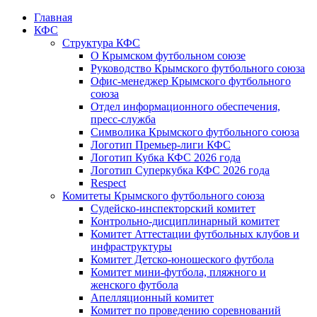
Главная
КФС
Структура КФС
О Крымском футбольном союзе
Руководство Крымского футбольного союза
Офис-менеджер Крымского футбольного
союза
Отдел информационного обеспечения,
пресс-служба
Символика Крымского футбольного союза
Логотип Премьер-лиги КФС
Логотип Кубка КФС 2026 года
Логотип Суперкубка КФС 2026 года
Respect
Комитеты Крымского футбольного союза
Судейско-инспекторский комитет
Контрольно-дисциплинарный комитет
Комитет Аттестации футбольных клубов и
инфраструктуры
Комитет Детско-юношеского футбола
Комитет мини-футбола, пляжного и
женского футбола
Апелляционный комитет
Комитет по проведению соревнований