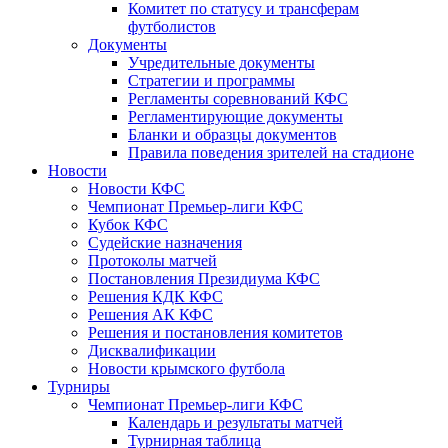
Комитет по статусу и трансферам
футболистов
Документы
Учредительные документы
Стратегии и программы
Регламенты соревнований КФС
Регламентирующие документы
Бланки и образцы документов
Правила поведения зрителей на стадионе
Новости
Новости КФС
Чемпионат Премьер-лиги КФС
Кубок КФС
Судейские назначения
Протоколы матчей
Постановления Президиума КФС
Решения КДК КФС
Решения АК КФС
Решения и постановления комитетов
Дисквалификации
Новости крымского футбола
Турниры
Чемпионат Премьер-лиги КФС
Календарь и результаты матчей
Турнирная таблица