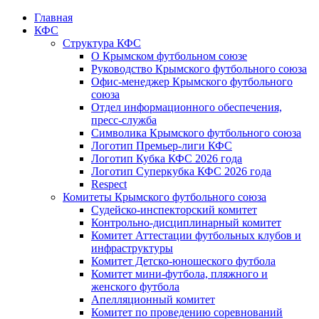
Главная
КФС
Структура КФС
О Крымском футбольном союзе
Руководство Крымского футбольного союза
Офис-менеджер Крымского футбольного
союза
Отдел информационного обеспечения,
пресс-служба
Символика Крымского футбольного союза
Логотип Премьер-лиги КФС
Логотип Кубка КФС 2026 года
Логотип Суперкубка КФС 2026 года
Respect
Комитеты Крымского футбольного союза
Судейско-инспекторский комитет
Контрольно-дисциплинарный комитет
Комитет Аттестации футбольных клубов и
инфраструктуры
Комитет Детско-юношеского футбола
Комитет мини-футбола, пляжного и
женского футбола
Апелляционный комитет
Комитет по проведению соревнований