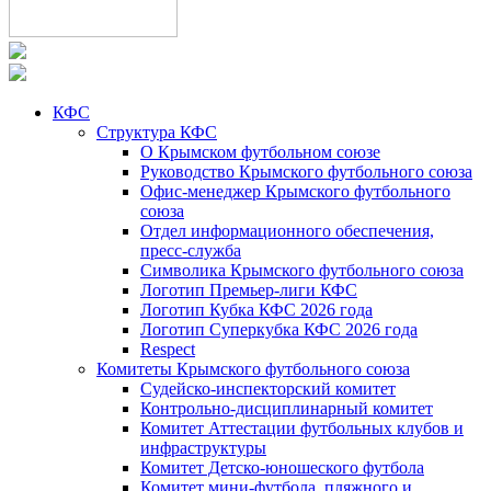
КФС
Структура КФС
О Крымском футбольном союзе
Руководство Крымского футбольного союза
Офис-менеджер Крымского футбольного
союза
Отдел информационного обеспечения,
пресс-служба
Символика Крымского футбольного союза
Логотип Премьер-лиги КФС
Логотип Кубка КФС 2026 года
Логотип Суперкубка КФС 2026 года
Respect
Комитеты Крымского футбольного союза
Судейско-инспекторский комитет
Контрольно-дисциплинарный комитет
Комитет Аттестации футбольных клубов и
инфраструктуры
Комитет Детско-юношеского футбола
Комитет мини-футбола, пляжного и