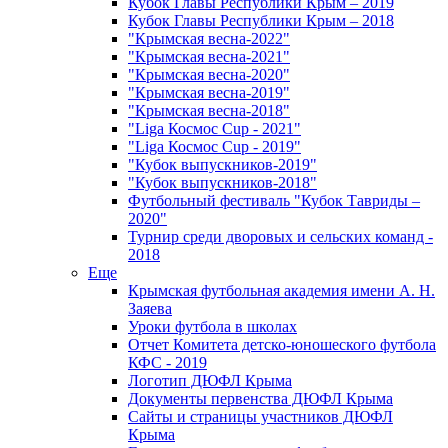
Кубок Главы Республики Крым – 2019
Кубок Главы Республики Крым – 2018
"Крымская весна-2022"
"Крымская весна-2021"
"Крымская весна-2020"
"Крымская весна-2019"
"Крымская весна-2018"
"Liga Космос Cup - 2021"
"Liga Космос Cup - 2019"
"Кубок выпускников-2019"
"Кубок выпускников-2018"
Футбольный фестиваль "Кубок Тавриды –
2020"
Турнир среди дворовых и сельских команд -
2018
Еще
Крымская футбольная академия имени А. Н.
Заяева
Уроки футбола в школах
Отчет Комитета детско-юношеского футбола
КФС - 2019
Логотип ДЮФЛ Крыма
Документы первенства ДЮФЛ Крыма
Сайты и страницы участников ДЮФЛ
Крыма