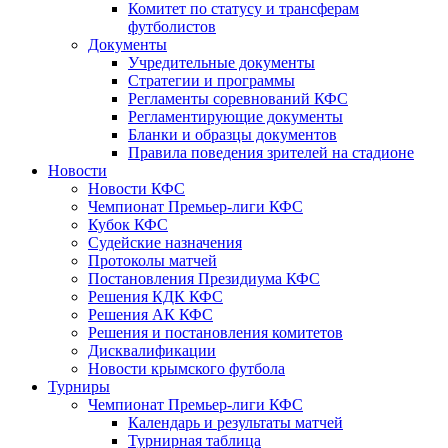
Комитет по статусу и трансферам
футболистов
Документы
Учредительные документы
Стратегии и программы
Регламенты соревнований КФС
Регламентирующие документы
Бланки и образцы документов
Правила поведения зрителей на стадионе
Новости
Новости КФС
Чемпионат Премьер-лиги КФС
Кубок КФС
Судейские назначения
Протоколы матчей
Постановления Президиума КФС
Решения КДК КФС
Решения АК КФС
Решения и постановления комитетов
Дисквалификации
Новости крымского футбола
Турниры
Чемпионат Премьер-лиги КФС
Календарь и результаты матчей
Турнирная таблица