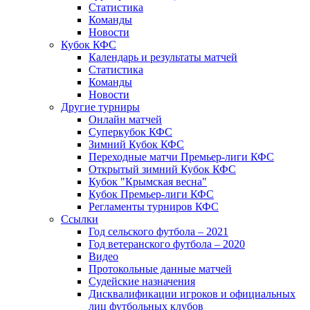
Статистика
Команды
Новости
Кубок КФС
Календарь и результаты матчей
Статистика
Команды
Новости
Другие турниры
Онлайн матчей
Суперкубок КФС
Зимний Кубок КФС
Переходные матчи Премьер-лиги КФС
Открытый зимний Кубок КФС
Кубок "Крымская весна"
Кубок Премьер-лиги КФС
Регламенты турниров КФС
Ссылки
Год сельского футбола – 2021
Год ветеранского футбола – 2020
Видео
Протокольные данные матчей
Судейские назначения
Дисквалификации игроков и официальных
лиц футбольных клубов