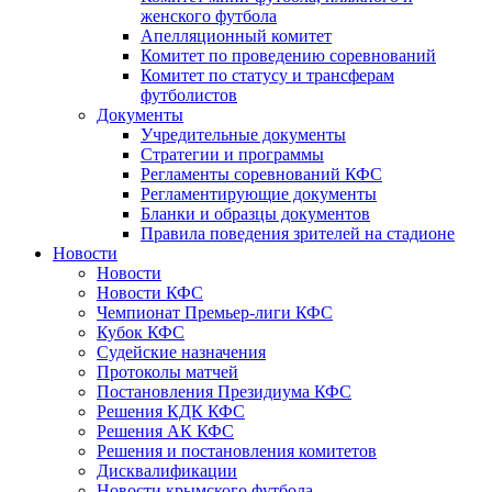
женского футбола
Апелляционный комитет
Комитет по проведению соревнований
Комитет по статусу и трансферам
футболистов
Документы
Учредительные документы
Стратегии и программы
Регламенты соревнований КФС
Регламентирующие документы
Бланки и образцы документов
Правила поведения зрителей на стадионе
Новости
Новости
Новости КФС
Чемпионат Премьер-лиги КФС
Кубок КФС
Судейские назначения
Протоколы матчей
Постановления Президиума КФС
Решения КДК КФС
Решения АК КФС
Решения и постановления комитетов
Дисквалификации
Новости крымского футбола