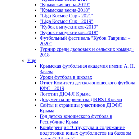
"Крымская весна-2019"
"Крымская весна-2018"
"Liga Космос Cup - 2021"
"Liga Космос Cup - 2019"
"Кубок выпускников-2019"
"Кубок выпускников-2018"
Футбольный фестиваль "Кубок Тавриды –
2020"
Турнир среди дворовых и сельских команд -
2018
Еще
Крымская футбольная академия имени А. Н.
Заяева
Уроки футбола в школах
Отчет Комитета детско-юношеского футбола
КФС - 2019
Логотип ДЮФЛ Крыма
Документы первенства ДЮФЛ Крыма
Сайты и страницы участников ДЮФЛ
Крыма
Год детско-юношеского футбола в
Республике Крым
Конференция "Структура и содержание
подготовки юных футболистов на базовом
этапе (7-14 лет)"