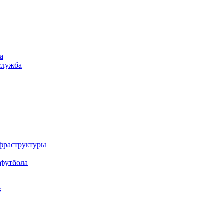
а
служба
нфраструктуры
 футбола
в