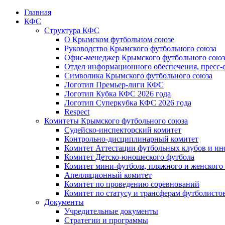
Главная
КФС
Структура КФС
О Крымском футбольном союзе
Руководство Крымского футбольного союза
Офис-менеджер Крымского футбольного союз
Отдел информационного обеспечения, пресс-
Символика Крымского футбольного союза
Логотип Премьер-лиги КФС
Логотип Кубка КФС 2026 года
Логотип Суперкубка КФС 2026 года
Respect
Комитеты Крымского футбольного союза
Судейско-инспекторский комитет
Контрольно-дисциплинарный комитет
Комитет Аттестации футбольных клубов и и
Комитет Детско-юношеского футбола
Комитет мини-футбола, пляжного и женского
Апелляционный комитет
Комитет по проведению соревнований
Комитет по статусу и трансферам футболисто
Документы
Учредительные документы
Стратегии и программы