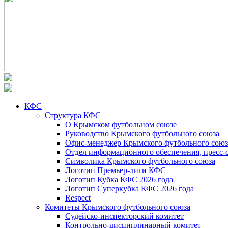
КФС
Структура КФС
О Крымском футбольном союзе
Руководство Крымского футбольного союза
Офис-менеджер Крымского футбольного союз
Отдел информационного обеспечения, пресс-
Символика Крымского футбольного союза
Логотип Премьер-лиги КФС
Логотип Кубка КФС 2026 года
Логотип Суперкубка КФС 2026 года
Respect
Комитеты Крымского футбольного союза
Судейско-инспекторский комитет
Контрольно-дисциплинарный комитет