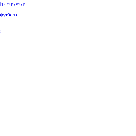
нфраструктуры
 футбола
в