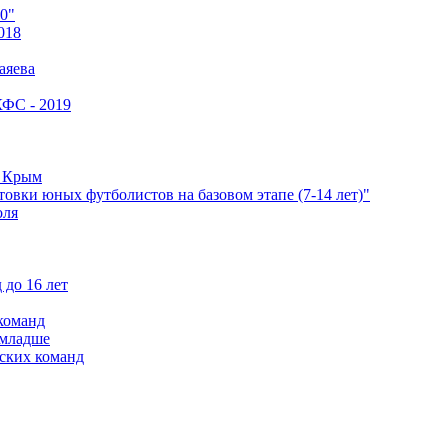
0"
018
аяева
КФС - 2019
е Крым
овки юных футболистов на базовом этапе (7-14 лет)"
оля
 до 16 лет
команд
 младше
ских команд