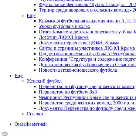
Футбольный фестиваль "Кубок Тавриды – 202
Турнир среди дворовых и сельских команд - 2
Еще
Крымская футбольная академия имени А. Н. З
Уроки футбола в школах
Отчет Комитета детско-юношеского футбола 
Логотип ДЮФЛ Крыма
Документы первенства ДЮФЛ Крыма
Сайты и страницы участников ДЮФЛ Крыма
Год детско-юношеского футбола в Республик
Конференция "Структура и содержание подгот
Детско-юношеская футбольная лига Севастоп
Новости детско-юношеского футбола
Еще
Женский футбол
Первенство по футболу среди женских команд
Первенство по футболу 8х8
Чемпионат Республики Крым среди женских 
Первенство среди женских команд 2000 г.р. и
Документы Первенства по футболу среди жен
Ссылки
Онлайн матчей