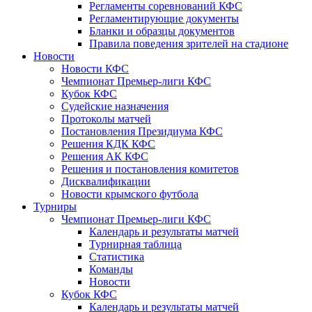
Регламенты соревнований КФС
Регламентирующие документы
Бланки и образцы документов
Правила поведения зрителей на стадионе
Новости
Новости КФС
Чемпионат Премьер-лиги КФС
Кубок КФС
Судейские назначения
Протоколы матчей
Постановления Президиума КФС
Решения КДК КФС
Решения АК КФС
Решения и постановления комитетов
Дисквалификации
Новости крымского футбола
Турниры
Чемпионат Премьер-лиги КФС
Календарь и результаты матчей
Турнирная таблица
Статистика
Команды
Новости
Кубок КФС
Календарь и результаты матчей