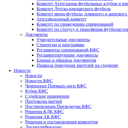
Комитет Аттестации футбольных клубов и и
Комитет Детско-юношеского футбола
Комитет мини-футбола, пляжного и женского
Апелляционный комитет
Комитет по проведению соревнований
Комитет по статусу и трансферам футболисто
Документы
Учредительные документы
Стратегии и программы
Регламенты соревнований КФС
Регламентирующие документы
Бланки и образцы документов
Правила поведения зрителей на стадионе
Новости
Новости
Новости КФС
Чемпионат Премьер-лиги КФС
Кубок КФС
Судейские назначения
Протоколы матчей
Постановления Президиума КФС
Решения КДК КФС
Решения АК КФС
Решения и постановления комитетов
Дисквалификации