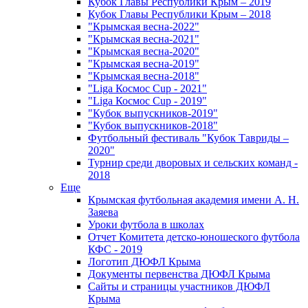
Кубок Главы Республики Крым – 2019
Кубок Главы Республики Крым – 2018
"Крымская весна-2022"
"Крымская весна-2021"
"Крымская весна-2020"
"Крымская весна-2019"
"Крымская весна-2018"
"Liga Космос Cup - 2021"
"Liga Космос Cup - 2019"
"Кубок выпускников-2019"
"Кубок выпускников-2018"
Футбольный фестиваль "Кубок Тавриды –
2020"
Турнир среди дворовых и сельских команд -
2018
Еще
Крымская футбольная академия имени А. Н.
Заяева
Уроки футбола в школах
Отчет Комитета детско-юношеского футбола
КФС - 2019
Логотип ДЮФЛ Крыма
Документы первенства ДЮФЛ Крыма
Сайты и страницы участников ДЮФЛ
Крыма