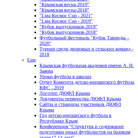
"Крымская весна-2019"
"Крымская весна-2018"
"Liga Космос Cup - 2021"
"Liga Космос Cup - 2019"
"Кубок выпускников-2019"
"Кубок выпускников-2018"
Футбольный фестиваль "Кубок Тавриды –
2020"
Турнир среди дворовых и сельских команд -
2018
Еще
Крымская футбольная академия имени А. Н.
Заяева
Уроки футбола в школах
Отчет Комитета детско-юношеского футбола
КФС - 2019
Логотип ДЮФЛ Крыма
Документы первенства ДЮФЛ Крыма
Сайты и страницы участников ДЮФЛ
Крыма
Год детско-юношеского футбола в
Республике Крым
Конференция "Структура и содержание
подготовки юных футболистов на базовом
этапе (7-14 лет)"