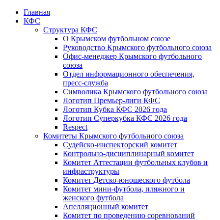
Главная
КФС
Структура КФС
О Крымском футбольном союзе
Руководство Крымского футбольного союза
Офис-менеджер Крымского футбольного
союза
Отдел информационного обеспечения,
пресс-служба
Символика Крымского футбольного союза
Логотип Премьер-лиги КФС
Логотип Кубка КФС 2026 года
Логотип Суперкубка КФС 2026 года
Respect
Комитеты Крымского футбольного союза
Судейско-инспекторский комитет
Контрольно-дисциплинарный комитет
Комитет Аттестации футбольных клубов и
инфраструктуры
Комитет Детско-юношеского футбола
Комитет мини-футбола, пляжного и
женского футбола
Апелляционный комитет
Комитет по проведению соревнований