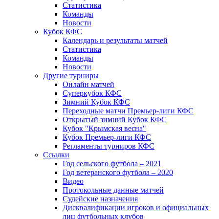
Статистика
Команды
Новости
Кубок КФС
Календарь и результаты матчей
Статистика
Команды
Новости
Другие турниры
Онлайн матчей
Суперкубок КФС
Зимний Кубок КФС
Переходные матчи Премьер-лиги КФС
Открытый зимний Кубок КФС
Кубок "Крымская весна"
Кубок Премьер-лиги КФС
Регламенты турниров КФС
Ссылки
Год сельского футбола – 2021
Год ветеранского футбола – 2020
Видео
Протокольные данные матчей
Судейские назначения
Дисквалификации игроков и официальных
лиц футбольных клубов