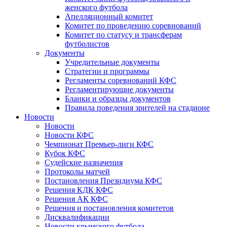
женского футбола
Апелляционный комитет
Комитет по проведению соревнований
Комитет по статусу и трансферам
футболистов
Документы
Учредительные документы
Стратегии и программы
Регламенты соревнований КФС
Регламентирующие документы
Бланки и образцы документов
Правила поведения зрителей на стадионе
Новости
Новости
Новости КФС
Чемпионат Премьер-лиги КФС
Кубок КФС
Судейские назначения
Протоколы матчей
Постановления Президиума КФС
Решения КДК КФС
Решения АК КФС
Решения и постановления комитетов
Дисквалификации
Новости крымского футбола