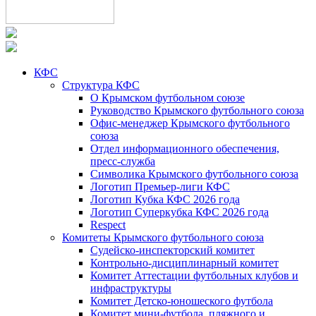
КФС
Структура КФС
О Крымском футбольном союзе
Руководство Крымского футбольного союза
Офис-менеджер Крымского футбольного
союза
Отдел информационного обеспечения,
пресс-служба
Символика Крымского футбольного союза
Логотип Премьер-лиги КФС
Логотип Кубка КФС 2026 года
Логотип Суперкубка КФС 2026 года
Respect
Комитеты Крымского футбольного союза
Судейско-инспекторский комитет
Контрольно-дисциплинарный комитет
Комитет Аттестации футбольных клубов и
инфраструктуры
Комитет Детско-юношеского футбола
Комитет мини-футбола, пляжного и