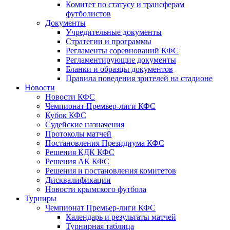
Комитет по статусу и трансферам
футболистов
Документы
Учредительные документы
Стратегии и программы
Регламенты соревнований КФС
Регламентирующие документы
Бланки и образцы документов
Правила поведения зрителей на стадионе
Новости
Новости КФС
Чемпионат Премьер-лиги КФС
Кубок КФС
Судейские назначения
Протоколы матчей
Постановления Президиума КФС
Решения КДК КФС
Решения АК КФС
Решения и постановления комитетов
Дисквалификации
Новости крымского футбола
Турниры
Чемпионат Премьер-лиги КФС
Календарь и результаты матчей
Турнирная таблица