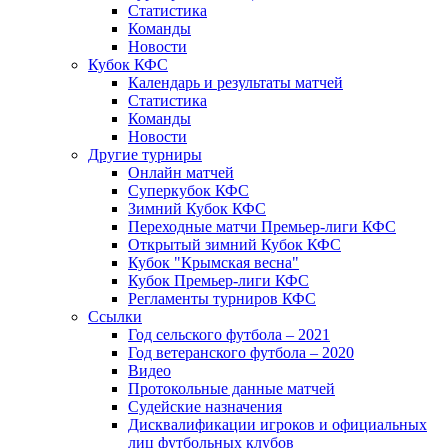
Статистика
Команды
Новости
Кубок КФС
Календарь и результаты матчей
Статистика
Команды
Новости
Другие турниры
Онлайн матчей
Суперкубок КФС
Зимний Кубок КФС
Переходные матчи Премьер-лиги КФС
Открытый зимний Кубок КФС
Кубок "Крымская весна"
Кубок Премьер-лиги КФС
Регламенты турниров КФС
Ссылки
Год сельского футбола – 2021
Год ветеранского футбола – 2020
Видео
Протокольные данные матчей
Судейские назначения
Дисквалификации игроков и официальных
лиц футбольных клубов