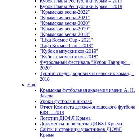
Кубок Главы Республики Крым – 2019
Кубок Главы Республики Крым – 2018
"Крымская весна-2022"
"Крымская весна-2021"
"Крымская весна-2020"
"Крымская весна-2019"
"Крымская весна-2018"
"Liga Космос Cup - 2021"
"Liga Космос Cup - 2019"
"Кубок выпускников-2019"
"Кубок выпускников-2018"
Футбольный фестиваль "Кубок Тавриды –
2020"
Турнир среди дворовых и сельских команд -
2018
Еще
Крымская футбольная академия имени А. Н.
Заяева
Уроки футбола в школах
Отчет Комитета детско-юношеского футбола
КФС - 2019
Логотип ДЮФЛ Крыма
Документы первенства ДЮФЛ Крыма
Сайты и страницы участников ДЮФЛ
Крыма