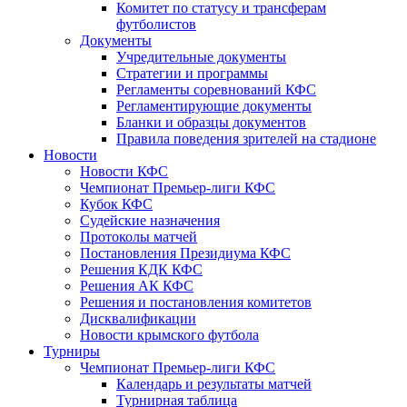
Комитет по статусу и трансферам
футболистов
Документы
Учредительные документы
Стратегии и программы
Регламенты соревнований КФС
Регламентирующие документы
Бланки и образцы документов
Правила поведения зрителей на стадионе
Новости
Новости КФС
Чемпионат Премьер-лиги КФС
Кубок КФС
Судейские назначения
Протоколы матчей
Постановления Президиума КФС
Решения КДК КФС
Решения АК КФС
Решения и постановления комитетов
Дисквалификации
Новости крымского футбола
Турниры
Чемпионат Премьер-лиги КФС
Календарь и результаты матчей
Турнирная таблица