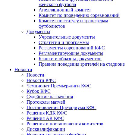
женского футбола
Апелляционный комитет
Комитет по проведению соревнований
Комитет по статусу и трансферам
футболистов
Документы
Учредительные документы
Стратегии и программы
Регламенты соревнований КФС
Регламентирующие документы
Бланки и образцы документов
Правила поведения зрителей на стадионе
Новости
Новости
Новости КФС
Чемпионат Премьер-лиги КФС
Кубок КФС
Судейские назначения
Протоколы матчей
Постановления Президиума КФС
Решения КДК КФС
Решения АК КФС
Решения и постановления комитетов
Дисквалификации
Новости крымского футбола