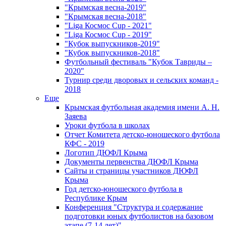
"Крымская весна-2019"
"Крымская весна-2018"
"Liga Космос Cup - 2021"
"Liga Космос Cup - 2019"
"Кубок выпускников-2019"
"Кубок выпускников-2018"
Футбольный фестиваль "Кубок Тавриды –
2020"
Турнир среди дворовых и сельских команд -
2018
Еще
Крымская футбольная академия имени А. Н.
Заяева
Уроки футбола в школах
Отчет Комитета детско-юношеского футбола
КФС - 2019
Логотип ДЮФЛ Крыма
Документы первенства ДЮФЛ Крыма
Сайты и страницы участников ДЮФЛ
Крыма
Год детско-юношеского футбола в
Республике Крым
Конференция "Структура и содержание
подготовки юных футболистов на базовом
этапе (7-14 лет)"