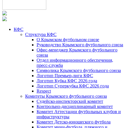
КФС
Структура КФС
О Крымском футбольном союзе
Руководство Крымского футбольного союза
Офис-менеджер Крымского футбольного
союза
Отдел информационного обеспечения,
пресс-служба
Символика Крымского футбольного союза
Логотип Премьер-лиги КФС
Логотип Кубка КФС 2026 года
Логотип Суперкубка КФС 2026 года
Respect
Комитеты Крымского футбольного союза
Судейско-инспекторский комитет
Контрольно-дисциплинарный комитет
Комитет Аттестации футбольных клубов и
инфраструктуры
Комитет Детско-юношеского футбола
Комитет мини-футбола, пляжного и