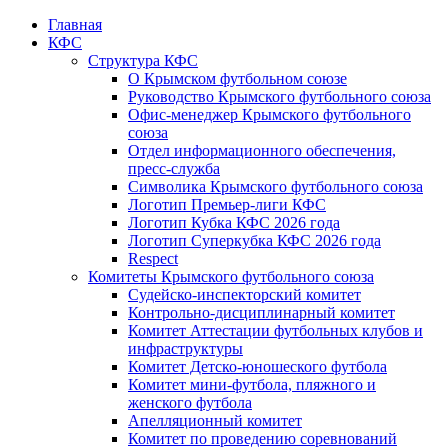
Главная
КФС
Структура КФС
О Крымском футбольном союзе
Руководство Крымского футбольного союза
Офис-менеджер Крымского футбольного
союза
Отдел информационного обеспечения,
пресс-служба
Символика Крымского футбольного союза
Логотип Премьер-лиги КФС
Логотип Кубка КФС 2026 года
Логотип Суперкубка КФС 2026 года
Respect
Комитеты Крымского футбольного союза
Судейско-инспекторский комитет
Контрольно-дисциплинарный комитет
Комитет Аттестации футбольных клубов и
инфраструктуры
Комитет Детско-юношеского футбола
Комитет мини-футбола, пляжного и
женского футбола
Апелляционный комитет
Комитет по проведению соревнований