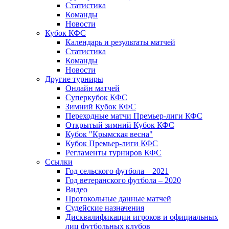
Статистика
Команды
Новости
Кубок КФС
Календарь и результаты матчей
Статистика
Команды
Новости
Другие турниры
Онлайн матчей
Суперкубок КФС
Зимний Кубок КФС
Переходные матчи Премьер-лиги КФС
Открытый зимний Кубок КФС
Кубок "Крымская весна"
Кубок Премьер-лиги КФС
Регламенты турниров КФС
Ссылки
Год сельского футбола – 2021
Год ветеранского футбола – 2020
Видео
Протокольные данные матчей
Судейские назначения
Дисквалификации игроков и официальных
лиц футбольных клубов