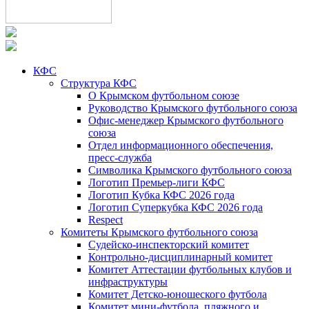
КФС
Структура КФС
О Крымском футбольном союзе
Руководство Крымского футбольного союза
Офис-менеджер Крымского футбольного
союза
Отдел информационного обеспечения,
пресс-служба
Символика Крымского футбольного союза
Логотип Премьер-лиги КФС
Логотип Кубка КФС 2026 года
Логотип Суперкубка КФС 2026 года
Respect
Комитеты Крымского футбольного союза
Судейско-инспекторский комитет
Контрольно-дисциплинарный комитет
Комитет Аттестации футбольных клубов и
инфраструктуры
Комитет Детско-юношеского футбола
Комитет мини-футбола, пляжного и