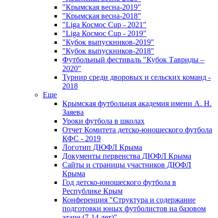
"Крымская весна-2019"
"Крымская весна-2018"
"Liga Космос Cup - 2021"
"Liga Космос Cup - 2019"
"Кубок выпускников-2019"
"Кубок выпускников-2018"
Футбольный фестиваль "Кубок Тавриды –
2020"
Турнир среди дворовых и сельских команд -
2018
Еще
Крымская футбольная академия имени А. Н.
Заяева
Уроки футбола в школах
Отчет Комитета детско-юношеского футбола
КФС - 2019
Логотип ДЮФЛ Крыма
Документы первенства ДЮФЛ Крыма
Сайты и страницы участников ДЮФЛ
Крыма
Год детско-юношеского футбола в
Республике Крым
Конференция "Структура и содержание
подготовки юных футболистов на базовом
этапе (7-14 лет)"