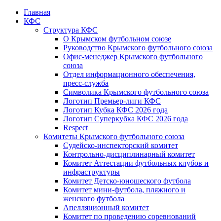
Главная
КФС
Структура КФС
О Крымском футбольном союзе
Руководство Крымского футбольного союза
Офис-менеджер Крымского футбольного
союза
Отдел информационного обеспечения,
пресс-служба
Символика Крымского футбольного союза
Логотип Премьер-лиги КФС
Логотип Кубка КФС 2026 года
Логотип Суперкубка КФС 2026 года
Respect
Комитеты Крымского футбольного союза
Судейско-инспекторский комитет
Контрольно-дисциплинарный комитет
Комитет Аттестации футбольных клубов и
инфраструктуры
Комитет Детско-юношеского футбола
Комитет мини-футбола, пляжного и
женского футбола
Апелляционный комитет
Комитет по проведению соревнований