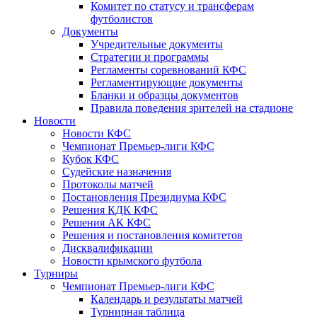
Комитет по статусу и трансферам
футболистов
Документы
Учредительные документы
Стратегии и программы
Регламенты соревнований КФС
Регламентирующие документы
Бланки и образцы документов
Правила поведения зрителей на стадионе
Новости
Новости КФС
Чемпионат Премьер-лиги КФС
Кубок КФС
Судейские назначения
Протоколы матчей
Постановления Президиума КФС
Решения КДК КФС
Решения АК КФС
Решения и постановления комитетов
Дисквалификации
Новости крымского футбола
Турниры
Чемпионат Премьер-лиги КФС
Календарь и результаты матчей
Турнирная таблица