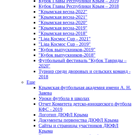
Кубок Главы Республики Крым – 2019
Кубок Главы Республики Крым – 2018
"Крымская весна-2022"
"Крымская весна-2021"
"Крымская весна-2020"
"Крымская весна-2019"
"Крымская весна-2018"
"Liga Космос Cup - 2021"
"Liga Космос Cup - 2019"
"Кубок выпускников-2019"
"Кубок выпускников-2018"
Футбольный фестиваль "Кубок Тавриды –
2020"
Турнир среди дворовых и сельских команд -
2018
Еще
Крымская футбольная академия имени А. Н.
Заяева
Уроки футбола в школах
Отчет Комитета детско-юношеского футбола
КФС - 2019
Логотип ДЮФЛ Крыма
Документы первенства ДЮФЛ Крыма
Сайты и страницы участников ДЮФЛ
Крыма