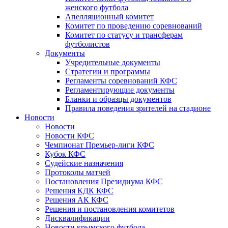
женского футбола
Апелляционный комитет
Комитет по проведению соревнований
Комитет по статусу и трансферам
футболистов
Документы
Учредительные документы
Стратегии и программы
Регламенты соревнований КФС
Регламентирующие документы
Бланки и образцы документов
Правила поведения зрителей на стадионе
Новости
Новости
Новости КФС
Чемпионат Премьер-лиги КФС
Кубок КФС
Судейские назначения
Протоколы матчей
Постановления Президиума КФС
Решения КДК КФС
Решения АК КФС
Решения и постановления комитетов
Дисквалификации
Новости крымского футбола