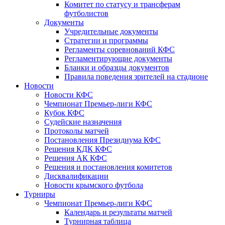
Комитет по статусу и трансферам
футболистов
Документы
Учредительные документы
Стратегии и программы
Регламенты соревнований КФС
Регламентирующие документы
Бланки и образцы документов
Правила поведения зрителей на стадионе
Новости
Новости КФС
Чемпионат Премьер-лиги КФС
Кубок КФС
Судейские назначения
Протоколы матчей
Постановления Президиума КФС
Решения КДК КФС
Решения АК КФС
Решения и постановления комитетов
Дисквалификации
Новости крымского футбола
Турниры
Чемпионат Премьер-лиги КФС
Календарь и результаты матчей
Турнирная таблица