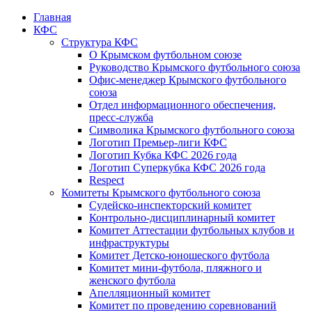
Главная
КФС
Структура КФС
О Крымском футбольном союзе
Руководство Крымского футбольного союза
Офис-менеджер Крымского футбольного
союза
Отдел информационного обеспечения,
пресс-служба
Символика Крымского футбольного союза
Логотип Премьер-лиги КФС
Логотип Кубка КФС 2026 года
Логотип Суперкубка КФС 2026 года
Respect
Комитеты Крымского футбольного союза
Судейско-инспекторский комитет
Контрольно-дисциплинарный комитет
Комитет Аттестации футбольных клубов и
инфраструктуры
Комитет Детско-юношеского футбола
Комитет мини-футбола, пляжного и
женского футбола
Апелляционный комитет
Комитет по проведению соревнований