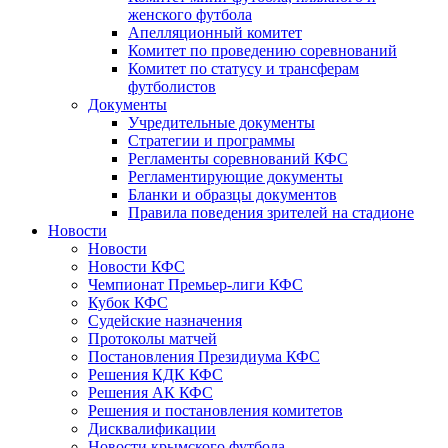
женского футбола
Апелляционный комитет
Комитет по проведению соревнований
Комитет по статусу и трансферам
футболистов
Документы
Учредительные документы
Стратегии и программы
Регламенты соревнований КФС
Регламентирующие документы
Бланки и образцы документов
Правила поведения зрителей на стадионе
Новости
Новости
Новости КФС
Чемпионат Премьер-лиги КФС
Кубок КФС
Судейские назначения
Протоколы матчей
Постановления Президиума КФС
Решения КДК КФС
Решения АК КФС
Решения и постановления комитетов
Дисквалификации
Новости крымского футбола