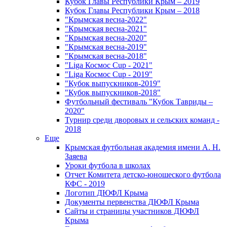
Кубок Главы Республики Крым – 2019
Кубок Главы Республики Крым – 2018
"Крымская весна-2022"
"Крымская весна-2021"
"Крымская весна-2020"
"Крымская весна-2019"
"Крымская весна-2018"
"Liga Космос Cup - 2021"
"Liga Космос Cup - 2019"
"Кубок выпускников-2019"
"Кубок выпускников-2018"
Футбольный фестиваль "Кубок Тавриды –
2020"
Турнир среди дворовых и сельских команд -
2018
Еще
Крымская футбольная академия имени А. Н.
Заяева
Уроки футбола в школах
Отчет Комитета детско-юношеского футбола
КФС - 2019
Логотип ДЮФЛ Крыма
Документы первенства ДЮФЛ Крыма
Сайты и страницы участников ДЮФЛ
Крыма