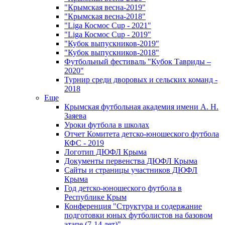
"Крымская весна-2019"
"Крымская весна-2018"
"Liga Космос Cup - 2021"
"Liga Космос Cup - 2019"
"Кубок выпускников-2019"
"Кубок выпускников-2018"
Футбольный фестиваль "Кубок Тавриды –
2020"
Турнир среди дворовых и сельских команд -
2018
Еще
Крымская футбольная академия имени А. Н.
Заяева
Уроки футбола в школах
Отчет Комитета детско-юношеского футбола
КФС - 2019
Логотип ДЮФЛ Крыма
Документы первенства ДЮФЛ Крыма
Сайты и страницы участников ДЮФЛ
Крыма
Год детско-юношеского футбола в
Республике Крым
Конференция "Структура и содержание
подготовки юных футболистов на базовом
этапе (7-14 лет)"