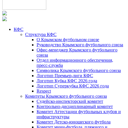
КФС
Структура КФС
О Крымском футбольном союзе
Руководство Крымского футбольного союза
Офис-менеджер Крымского футбольного
союза
Отдел информационного обеспечения,
пресс-служба
Символика Крымского футбольного союза
Логотип Премьер-лиги КФС
Логотип Кубка КФС 2026 года
Логотип Суперкубка КФС 2026 года
Respect
Комитеты Крымского футбольного союза
Судейско-инспекторский комитет
Контрольно-дисциплинарный комитет
Комитет Аттестации футбольных клубов и
инфраструктуры
Комитет Детско-юношеского футбола
Комитет мини-футбола, пляжного и