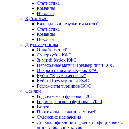
Статистика
Команды
Новости
Кубок КФС
Календарь и результаты матчей
Статистика
Команды
Новости
Другие турниры
Онлайн матчей
Суперкубок КФС
Зимний Кубок КФС
Переходные матчи Премьер-лиги КФС
Открытый зимний Кубок КФС
Кубок "Крымская весна"
Кубок Премьер-лиги КФС
Регламенты турниров КФС
Ссылки
Год сельского футбола – 2021
Год ветеранского футбола – 2020
Видео
Протокольные данные матчей
Судейские назначения
Дисквалификации игроков и официальных
лиц футбольных клубов