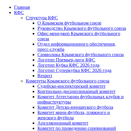
Главная
КФС
Структура КФС
О Крымском футбольном союзе
Руководство Крымского футбольного союза
Офис-менеджер Крымского футбольного
союза
Отдел информационного обеспечения,
пресс-служба
Символика Крымского футбольного союза
Логотип Премьер-лиги КФС
Логотип Кубка КФС 2026 года
Логотип Суперкубка КФС 2026 года
Respect
Комитеты Крымского футбольного союза
Судейско-инспекторский комитет
Контрольно-дисциплинарный комитет
Комитет Аттестации футбольных клубов и
инфраструктуры
Комитет Детско-юношеского футбола
Комитет мини-футбола, пляжного и
женского футбола
Апелляционный комитет
Комитет по проведению соревнований