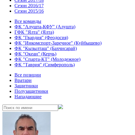
Сезон 2017/18
Сезон 2016/17
Сезон 2015/16
Все команды
ФК "Алушта-КФУ" (Алушта)
ГФК "Ялта" (Ялта)
ФК "Гвардия" (Феодосия)
ФК "Инкомспорт-Заречное" (Куйбышево)
ФК "Кызылташ" (Бахчисарай)
ФК "Океан" (Керчь)
ФК "Спарта-КТ" (Молодежное)
ФК "Таврия" (Симферополь)
Все позиции
Вратари
Защитники
Полузащитники
Нападающие