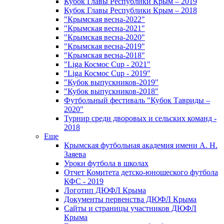
Кубок Главы Республики Крым – 2019
Кубок Главы Республики Крым – 2018
"Крымская весна-2022"
"Крымская весна-2021"
"Крымская весна-2020"
"Крымская весна-2019"
"Крымская весна-2018"
"Liga Космос Cup - 2021"
"Liga Космос Cup - 2019"
"Кубок выпускников-2019"
"Кубок выпускников-2018"
Футбольный фестиваль "Кубок Тавриды –
2020"
Турнир среди дворовых и сельских команд -
2018
Еще
Крымская футбольная академия имени А. Н.
Заяева
Уроки футбола в школах
Отчет Комитета детско-юношеского футбола
КФС - 2019
Логотип ДЮФЛ Крыма
Документы первенства ДЮФЛ Крыма
Сайты и страницы участников ДЮФЛ
Крыма