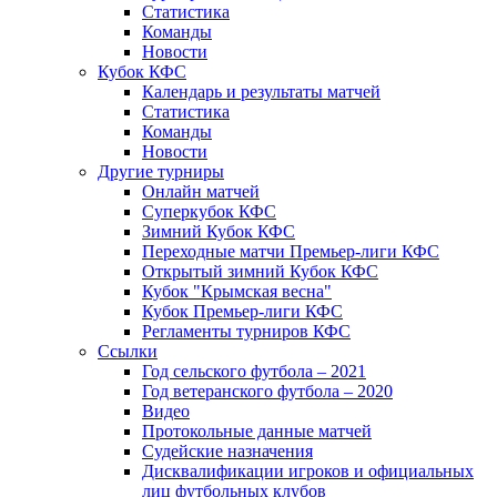
Статистика
Команды
Новости
Кубок КФС
Календарь и результаты матчей
Статистика
Команды
Новости
Другие турниры
Онлайн матчей
Суперкубок КФС
Зимний Кубок КФС
Переходные матчи Премьер-лиги КФС
Открытый зимний Кубок КФС
Кубок "Крымская весна"
Кубок Премьер-лиги КФС
Регламенты турниров КФС
Ссылки
Год сельского футбола – 2021
Год ветеранского футбола – 2020
Видео
Протокольные данные матчей
Судейские назначения
Дисквалификации игроков и официальных
лиц футбольных клубов