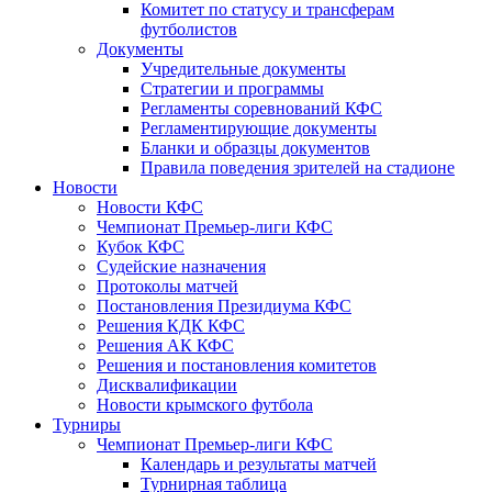
Комитет по статусу и трансферам
футболистов
Документы
Учредительные документы
Стратегии и программы
Регламенты соревнований КФС
Регламентирующие документы
Бланки и образцы документов
Правила поведения зрителей на стадионе
Новости
Новости КФС
Чемпионат Премьер-лиги КФС
Кубок КФС
Судейские назначения
Протоколы матчей
Постановления Президиума КФС
Решения КДК КФС
Решения АК КФС
Решения и постановления комитетов
Дисквалификации
Новости крымского футбола
Турниры
Чемпионат Премьер-лиги КФС
Календарь и результаты матчей
Турнирная таблица