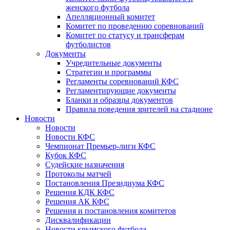
женского футбола
Апелляционный комитет
Комитет по проведению соревнований
Комитет по статусу и трансферам
футболистов
Документы
Учредительные документы
Стратегии и программы
Регламенты соревнований КФС
Регламентирующие документы
Бланки и образцы документов
Правила поведения зрителей на стадионе
Новости
Новости
Новости КФС
Чемпионат Премьер-лиги КФС
Кубок КФС
Судейские назначения
Протоколы матчей
Постановления Президиума КФС
Решения КДК КФС
Решения АК КФС
Решения и постановления комитетов
Дисквалификации
Новости крымского футбола