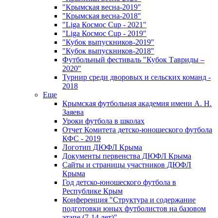
"Крымская весна-2019"
"Крымская весна-2018"
"Liga Космос Cup - 2021"
"Liga Космос Cup - 2019"
"Кубок выпускников-2019"
"Кубок выпускников-2018"
Футбольный фестиваль "Кубок Тавриды –
2020"
Турнир среди дворовых и сельских команд -
2018
Еще
Крымская футбольная академия имени А. Н.
Заяева
Уроки футбола в школах
Отчет Комитета детско-юношеского футбола
КФС - 2019
Логотип ДЮФЛ Крыма
Документы первенства ДЮФЛ Крыма
Сайты и страницы участников ДЮФЛ
Крыма
Год детско-юношеского футбола в
Республике Крым
Конференция "Структура и содержание
подготовки юных футболистов на базовом
этапе (7-14 лет)"