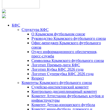
КФС
Структура КФС
О Крымском футбольном союзе
Руководство Крымского футбольного союза
Офис-менеджер Крымского футбольного
союза
Отдел информационного обеспечения,
пресс-служба
Символика Крымского футбольного союза
Логотип Премьер-лиги КФС
Логотип Кубка КФС 2026 года
Логотип Суперкубка КФС 2026 года
Respect
Комитеты Крымского футбольного союза
Судейско-инспекторский комитет
Контрольно-дисциплинарный комитет
Комитет Аттестации футбольных клубов и
инфраструктуры
Комитет Детско-юношеского футбола
Комитет мини-футбола, пляжного и