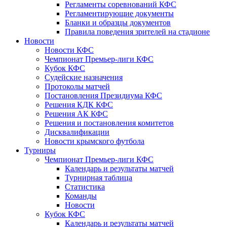
Регламенты соревнований КФС
Регламентирующие документы
Бланки и образцы документов
Правила поведения зрителей на стадионе
Новости
Новости КФС
Чемпионат Премьер-лиги КФС
Кубок КФС
Судейские назначения
Протоколы матчей
Постановления Президиума КФС
Решения КДК КФС
Решения АК КФС
Решения и постановления комитетов
Дисквалификации
Новости крымского футбола
Турниры
Чемпионат Премьер-лиги КФС
Календарь и результаты матчей
Турнирная таблица
Статистика
Команды
Новости
Кубок КФС
Календарь и результаты матчей