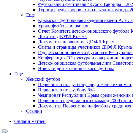
Футбольный фестиваль "Кубок Тавриды – 202
Турнир среди дворовых и сельских команд - 2
Еще
Крымская футбольная академия имени А. Н. З
Уроки футбола в школах
Отчет Комитета детско-юношеского футбола 
Логотип ДЮФЛ Крыма
Документы первенства ДЮФЛ Крыма
Сайты и страницы участников ДЮФЛ Крыма
Год детско-юношеского футбола в Республик
Конференция "Структура и содержание подгот
Детско-юношеская футбольная лига Севастоп
Новости детско-юношеского футбола
Еще
Женский футбол
Первенство по футболу среди женских команд
Первенство по футболу 8х8
Чемпионат Республики Крым среди женских 
Первенство среди женских команд 2000 г.р. и
Документы Первенства по футболу среди жен
Ссылки
Онлайн матчей