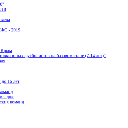
0"
018
аяева
КФС - 2019
е Крым
овки юных футболистов на базовом этапе (7-14 лет)"
оля
 до 16 лет
команд
 младше
ских команд