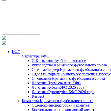
КФС
Структура КФС
О Крымском футбольном союзе
Руководство Крымского футбольного союза
Офис-менеджер Крымского футбольного союз
Отдел информационного обеспечения, пресс-
Символика Крымского футбольного союза
Логотип Премьер-лиги КФС
Логотип Кубка КФС 2026 года
Логотип Суперкубка КФС 2026 года
Respect
Комитеты Крымского футбольного союза
Судейско-инспекторский комитет
Контрольно-дисциплинарный комитет