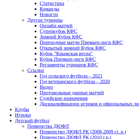
Статистика
Команды
Новости
Другие турниры
Онлайн матчей
Суперкубок КФС
Зимний Кубок КФС
Переходные матчи Премьер-лиги КФС
Открытый зимний Кубок КФС
Кубок "Крымская весна"
Кубок Премьер-лиги КФС
Регламенты турниров КФС
Ссылки
Год сельского футбола – 2021
Год ветеранского футбола – 2020
Видео
Протокольные данные матчей
Судейские назначения
Дисквалификации игроков и официальных ли
Клубы
Игроки
Детский футбол
Первенства ДЮФЛ
Первенство ДЮФЛ РК (2008-2009 гг. р.)
Первенство ДЮФЛ РК (2010 г.р.)