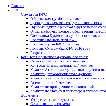
Главная
КФС
Структура КФС
О Крымском футбольном союзе
Руководство Крымского футбольного союза
Офис-менеджер Крымского футбольного союз
Отдел информационного обеспечения, пресс-
Символика Крымского футбольного союза
Логотип Премьер-лиги КФС
Логотип Кубка КФС 2026 года
Логотип Суперкубка КФС 2026 года
Respect
Комитеты Крымского футбольного союза
Судейско-инспекторский комитет
Контрольно-дисциплинарный комитет
Комитет Аттестации футбольных клубов и и
Комитет Детско-юношеского футбола
Комитет мини-футбола, пляжного и женского
Апелляционный комитет
Комитет по проведению соревнований
Комитет по статусу и трансферам футболисто
Документы
Учредительные документы
Стратегии и программы