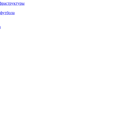
нфраструктуры
 футбола
в