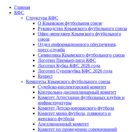
Главная
КФС
Структура КФС
О Крымском футбольном союзе
Руководство Крымского футбольного союза
Офис-менеджер Крымского футбольного
союза
Отдел информационного обеспечения,
пресс-служба
Символика Крымского футбольного союза
Логотип Премьер-лиги КФС
Логотип Кубка КФС 2026 года
Логотип Суперкубка КФС 2026 года
Respect
Комитеты Крымского футбольного союза
Судейско-инспекторский комитет
Контрольно-дисциплинарный комитет
Комитет Аттестации футбольных клубов и
инфраструктуры
Комитет Детско-юношеского футбола
Комитет мини-футбола, пляжного и
женского футбола
Апелляционный комитет
Комитет по проведению соревнований