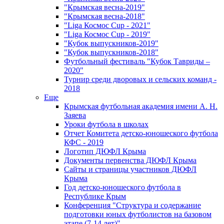
"Крымская весна-2019"
"Крымская весна-2018"
"Liga Космос Cup - 2021"
"Liga Космос Cup - 2019"
"Кубок выпускников-2019"
"Кубок выпускников-2018"
Футбольный фестиваль "Кубок Тавриды –
2020"
Турнир среди дворовых и сельских команд -
2018
Еще
Крымская футбольная академия имени А. Н.
Заяева
Уроки футбола в школах
Отчет Комитета детско-юношеского футбола
КФС - 2019
Логотип ДЮФЛ Крыма
Документы первенства ДЮФЛ Крыма
Сайты и страницы участников ДЮФЛ
Крыма
Год детско-юношеского футбола в
Республике Крым
Конференция "Структура и содержание
подготовки юных футболистов на базовом
этапе (7-14 лет)"