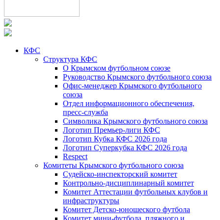
КФС
Структура КФС
О Крымском футбольном союзе
Руководство Крымского футбольного союза
Офис-менеджер Крымского футбольного
союза
Отдел информационного обеспечения,
пресс-служба
Символика Крымского футбольного союза
Логотип Премьер-лиги КФС
Логотип Кубка КФС 2026 года
Логотип Суперкубка КФС 2026 года
Respect
Комитеты Крымского футбольного союза
Судейско-инспекторский комитет
Контрольно-дисциплинарный комитет
Комитет Аттестации футбольных клубов и
инфраструктуры
Комитет Детско-юношеского футбола
Комитет мини-футбола, пляжного и