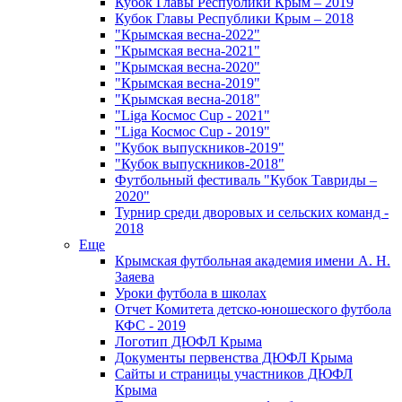
Кубок Главы Республики Крым – 2019
Кубок Главы Республики Крым – 2018
"Крымская весна-2022"
"Крымская весна-2021"
"Крымская весна-2020"
"Крымская весна-2019"
"Крымская весна-2018"
"Liga Космос Cup - 2021"
"Liga Космос Cup - 2019"
"Кубок выпускников-2019"
"Кубок выпускников-2018"
Футбольный фестиваль "Кубок Тавриды –
2020"
Турнир среди дворовых и сельских команд -
2018
Еще
Крымская футбольная академия имени А. Н.
Заяева
Уроки футбола в школах
Отчет Комитета детско-юношеского футбола
КФС - 2019
Логотип ДЮФЛ Крыма
Документы первенства ДЮФЛ Крыма
Сайты и страницы участников ДЮФЛ
Крыма