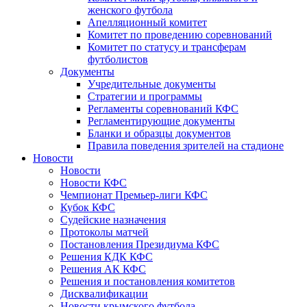
женского футбола
Апелляционный комитет
Комитет по проведению соревнований
Комитет по статусу и трансферам
футболистов
Документы
Учредительные документы
Стратегии и программы
Регламенты соревнований КФС
Регламентирующие документы
Бланки и образцы документов
Правила поведения зрителей на стадионе
Новости
Новости
Новости КФС
Чемпионат Премьер-лиги КФС
Кубок КФС
Судейские назначения
Протоколы матчей
Постановления Президиума КФС
Решения КДК КФС
Решения АК КФС
Решения и постановления комитетов
Дисквалификации
Новости крымского футбола