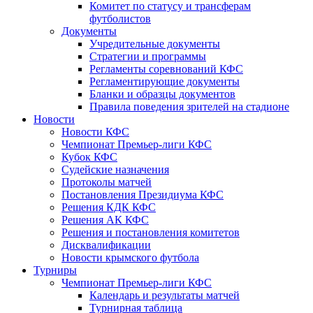
Комитет по статусу и трансферам
футболистов
Документы
Учредительные документы
Стратегии и программы
Регламенты соревнований КФС
Регламентирующие документы
Бланки и образцы документов
Правила поведения зрителей на стадионе
Новости
Новости КФС
Чемпионат Премьер-лиги КФС
Кубок КФС
Судейские назначения
Протоколы матчей
Постановления Президиума КФС
Решения КДК КФС
Решения АК КФС
Решения и постановления комитетов
Дисквалификации
Новости крымского футбола
Турниры
Чемпионат Премьер-лиги КФС
Календарь и результаты матчей
Турнирная таблица