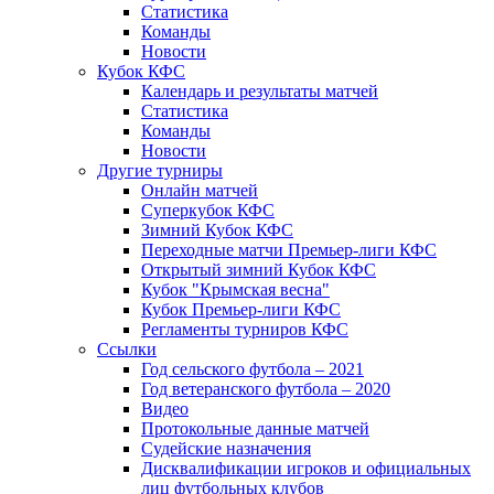
Статистика
Команды
Новости
Кубок КФС
Календарь и результаты матчей
Статистика
Команды
Новости
Другие турниры
Онлайн матчей
Суперкубок КФС
Зимний Кубок КФС
Переходные матчи Премьер-лиги КФС
Открытый зимний Кубок КФС
Кубок "Крымская весна"
Кубок Премьер-лиги КФС
Регламенты турниров КФС
Ссылки
Год сельского футбола – 2021
Год ветеранского футбола – 2020
Видео
Протокольные данные матчей
Судейские назначения
Дисквалификации игроков и официальных
лиц футбольных клубов