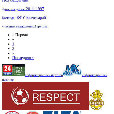
Полузащитник
20.11.1997
Дата рождения:
КФУ-Бахчисарай
Команда:
участник селекционной группы
« Первая
«
1
2
»
Последняя »
информационный партнер
информационный
партнер