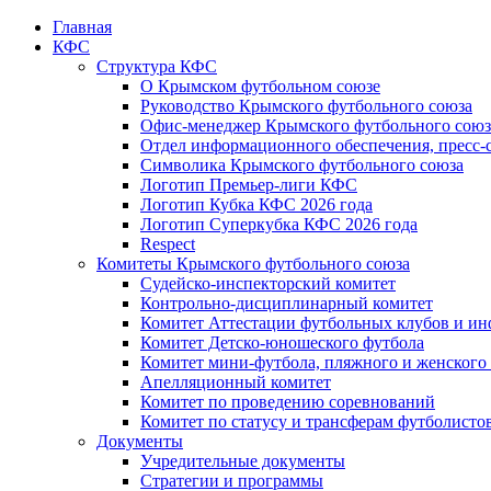
Главная
КФС
Структура КФС
О Крымском футбольном союзе
Руководство Крымского футбольного союза
Офис-менеджер Крымского футбольного союз
Отдел информационного обеспечения, пресс-
Символика Крымского футбольного союза
Логотип Премьер-лиги КФС
Логотип Кубка КФС 2026 года
Логотип Суперкубка КФС 2026 года
Respect
Комитеты Крымского футбольного союза
Судейско-инспекторский комитет
Контрольно-дисциплинарный комитет
Комитет Аттестации футбольных клубов и и
Комитет Детско-юношеского футбола
Комитет мини-футбола, пляжного и женского
Апелляционный комитет
Комитет по проведению соревнований
Комитет по статусу и трансферам футболисто
Документы
Учредительные документы
Стратегии и программы