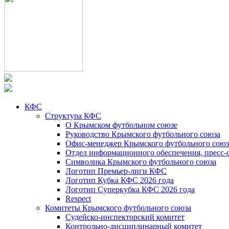
КФС
Структура КФС
О Крымском футбольном союзе
Руководство Крымского футбольного союза
Офис-менеджер Крымского футбольного союз
Отдел информационного обеспечения, пресс-
Символика Крымского футбольного союза
Логотип Премьер-лиги КФС
Логотип Кубка КФС 2026 года
Логотип Суперкубка КФС 2026 года
Respect
Комитеты Крымского футбольного союза
Судейско-инспекторский комитет
Контрольно-дисциплинарный комитет