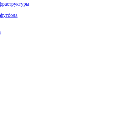
нфраструктуры
 футбола
в