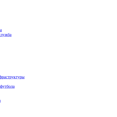
а
служба
нфраструктуры
 футбола
в