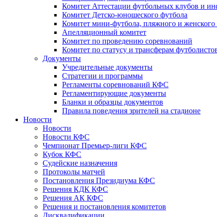
Комитет Аттестации футбольных клубов и и
Комитет Детско-юношеского футбола
Комитет мини-футбола, пляжного и женского
Апелляционный комитет
Комитет по проведению соревнований
Комитет по статусу и трансферам футболисто
Документы
Учредительные документы
Стратегии и программы
Регламенты соревнований КФС
Регламентирующие документы
Бланки и образцы документов
Правила поведения зрителей на стадионе
Новости
Новости
Новости КФС
Чемпионат Премьер-лиги КФС
Кубок КФС
Судейские назначения
Протоколы матчей
Постановления Президиума КФС
Решения КДК КФС
Решения АК КФС
Решения и постановления комитетов
Дисквалификации