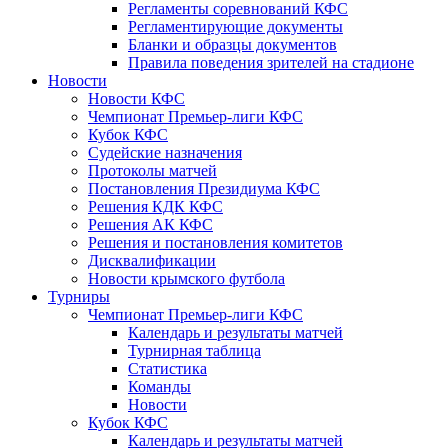
Регламенты соревнований КФС
Регламентирующие документы
Бланки и образцы документов
Правила поведения зрителей на стадионе
Новости
Новости КФС
Чемпионат Премьер-лиги КФС
Кубок КФС
Судейские назначения
Протоколы матчей
Постановления Президиума КФС
Решения КДК КФС
Решения АК КФС
Решения и постановления комитетов
Дисквалификации
Новости крымского футбола
Турниры
Чемпионат Премьер-лиги КФС
Календарь и результаты матчей
Турнирная таблица
Статистика
Команды
Новости
Кубок КФС
Календарь и результаты матчей