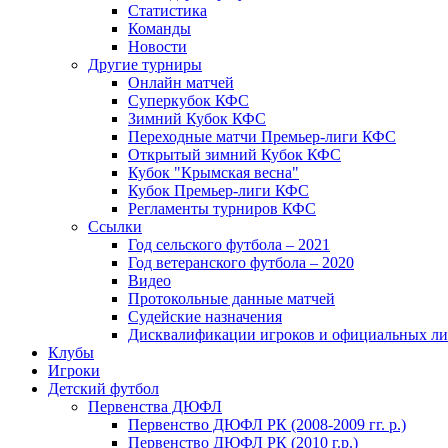
Статистика
Команды
Новости
Другие турниры
Онлайн матчей
Суперкубок КФС
Зимний Кубок КФС
Переходные матчи Премьер-лиги КФС
Открытый зимний Кубок КФС
Кубок "Крымская весна"
Кубок Премьер-лиги КФС
Регламенты турниров КФС
Ссылки
Год сельского футбола – 2021
Год ветеранского футбола – 2020
Видео
Протокольные данные матчей
Судейские назначения
Дисквалификации игроков и официальных ли
Клубы
Игроки
Детский футбол
Первенства ДЮФЛ
Первенство ДЮФЛ РК (2008-2009 гг. р.)
Первенство ДЮФЛ РК (2010 г.р.)