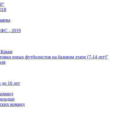
0"
018
аяева
КФС - 2019
е Крым
овки юных футболистов на базовом этапе (7-14 лет)"
оля
 до 16 лет
команд
 младше
ских команд