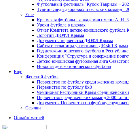
Футбольный фестиваль "Кубок Тавриды – 202
Турнир среди дворовых и сельских команд - 2
Еще
Крымская футбольная академия имени А. Н. З
Уроки футбола в школах
Отчет Комитета детско-юношеского футбола 
Логотип ДЮФЛ Крыма
Документы первенства ДЮФЛ Крыма
Сайты и страницы участников ДЮФЛ Крыма
Год детско-юношеского футбола в Республик
Конференция "Структура и содержание подгот
Детско-юношеская футбольная лига Севастоп
Новости детско-юношеского футбола
Еще
Женский футбол
Первенство по футболу среди женских команд
Первенство по футболу 8х8
Чемпионат Республики Крым среди женских 
Первенство среди женских команд 2000 г.р. и
Документы Первенства по футболу среди жен
Ссылки
Онлайн матчей