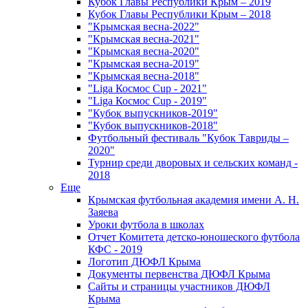
Кубок Главы Республики Крым – 2019
Кубок Главы Республики Крым – 2018
"Крымская весна-2022"
"Крымская весна-2021"
"Крымская весна-2020"
"Крымская весна-2019"
"Крымская весна-2018"
"Liga Космос Cup - 2021"
"Liga Космос Cup - 2019"
"Кубок выпускников-2019"
"Кубок выпускников-2018"
Футбольный фестиваль "Кубок Тавриды –
2020"
Турнир среди дворовых и сельских команд -
2018
Еще
Крымская футбольная академия имени А. Н.
Заяева
Уроки футбола в школах
Отчет Комитета детско-юношеского футбола
КФС - 2019
Логотип ДЮФЛ Крыма
Документы первенства ДЮФЛ Крыма
Сайты и страницы участников ДЮФЛ
Крыма