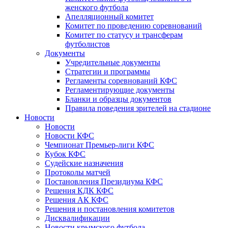
женского футбола
Апелляционный комитет
Комитет по проведению соревнований
Комитет по статусу и трансферам
футболистов
Документы
Учредительные документы
Стратегии и программы
Регламенты соревнований КФС
Регламентирующие документы
Бланки и образцы документов
Правила поведения зрителей на стадионе
Новости
Новости
Новости КФС
Чемпионат Премьер-лиги КФС
Кубок КФС
Судейские назначения
Протоколы матчей
Постановления Президиума КФС
Решения КДК КФС
Решения АК КФС
Решения и постановления комитетов
Дисквалификации
Новости крымского футбола