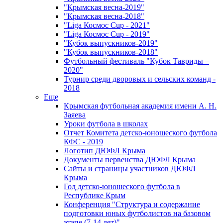
"Крымская весна-2019"
"Крымская весна-2018"
"Liga Космос Cup - 2021"
"Liga Космос Cup - 2019"
"Кубок выпускников-2019"
"Кубок выпускников-2018"
Футбольный фестиваль "Кубок Тавриды –
2020"
Турнир среди дворовых и сельских команд -
2018
Еще
Крымская футбольная академия имени А. Н.
Заяева
Уроки футбола в школах
Отчет Комитета детско-юношеского футбола
КФС - 2019
Логотип ДЮФЛ Крыма
Документы первенства ДЮФЛ Крыма
Сайты и страницы участников ДЮФЛ
Крыма
Год детско-юношеского футбола в
Республике Крым
Конференция "Структура и содержание
подготовки юных футболистов на базовом
этапе (7-14 лет)"