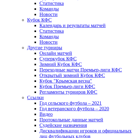
Статистика
Команды
Новости
Кубок КФС
Календарь и результаты матчей
Статистика
Команды
Новости
Другие турниры
Онлайн матчей
Суперкубок КФС
Зимний Кубок КФС
Переходные матчи Премьер-лиги КФС
Открытый зимний Кубок КФС
Кубок "Крымская весна"
Кубок Премьер-лиги КФС
Регламенты турниров КФС
Ссылки
Год сельского футбола – 2021
Год ветеранского футбола – 2020
Видео
Протокольные данные матчей
Судейские назначения
Дисквалификации игроков и официальных
лиц футбольных клубов