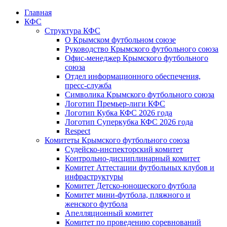
Главная
КФС
Структура КФС
О Крымском футбольном союзе
Руководство Крымского футбольного союза
Офис-менеджер Крымского футбольного
союза
Отдел информационного обеспечения,
пресс-служба
Символика Крымского футбольного союза
Логотип Премьер-лиги КФС
Логотип Кубка КФС 2026 года
Логотип Суперкубка КФС 2026 года
Respect
Комитеты Крымского футбольного союза
Судейско-инспекторский комитет
Контрольно-дисциплинарный комитет
Комитет Аттестации футбольных клубов и
инфраструктуры
Комитет Детско-юношеского футбола
Комитет мини-футбола, пляжного и
женского футбола
Апелляционный комитет
Комитет по проведению соревнований