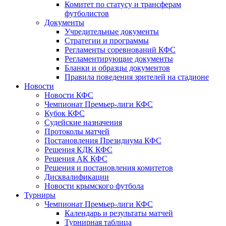
Комитет по статусу и трансферам
футболистов
Документы
Учредительные документы
Стратегии и программы
Регламенты соревнований КФС
Регламентирующие документы
Бланки и образцы документов
Правила поведения зрителей на стадионе
Новости
Новости КФС
Чемпионат Премьер-лиги КФС
Кубок КФС
Судейские назначения
Протоколы матчей
Постановления Президиума КФС
Решения КДК КФС
Решения АК КФС
Решения и постановления комитетов
Дисквалификации
Новости крымского футбола
Турниры
Чемпионат Премьер-лиги КФС
Календарь и результаты матчей
Турнирная таблица