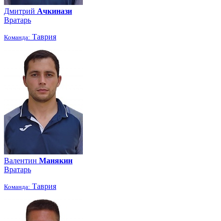
Дмитрий
Ачкинази
Вратарь
Таврия
Команда:
Валентин
Манякин
Вратарь
Таврия
Команда: