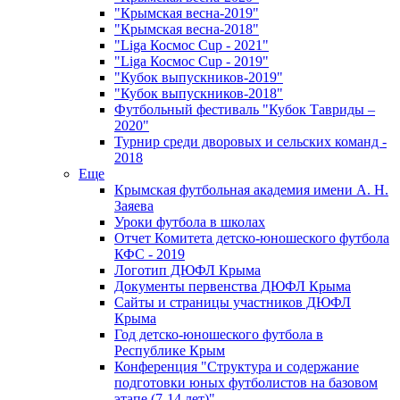
"Крымская весна-2019"
"Крымская весна-2018"
"Liga Космос Cup - 2021"
"Liga Космос Cup - 2019"
"Кубок выпускников-2019"
"Кубок выпускников-2018"
Футбольный фестиваль "Кубок Тавриды –
2020"
Турнир среди дворовых и сельских команд -
2018
Еще
Крымская футбольная академия имени А. Н.
Заяева
Уроки футбола в школах
Отчет Комитета детско-юношеского футбола
КФС - 2019
Логотип ДЮФЛ Крыма
Документы первенства ДЮФЛ Крыма
Сайты и страницы участников ДЮФЛ
Крыма
Год детско-юношеского футбола в
Республике Крым
Конференция "Структура и содержание
подготовки юных футболистов на базовом
этапе (7-14 лет)"