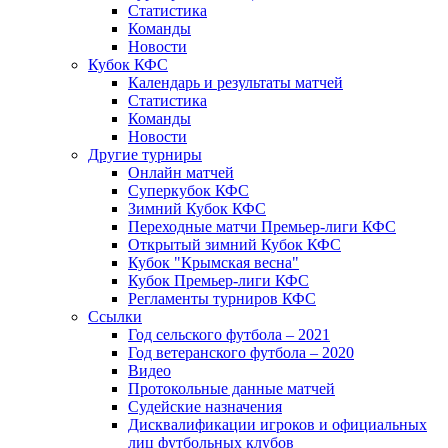
Статистика
Команды
Новости
Кубок КФС
Календарь и результаты матчей
Статистика
Команды
Новости
Другие турниры
Онлайн матчей
Суперкубок КФС
Зимний Кубок КФС
Переходные матчи Премьер-лиги КФС
Открытый зимний Кубок КФС
Кубок "Крымская весна"
Кубок Премьер-лиги КФС
Регламенты турниров КФС
Ссылки
Год сельского футбола – 2021
Год ветеранского футбола – 2020
Видео
Протокольные данные матчей
Судейские назначения
Дисквалификации игроков и официальных
лиц футбольных клубов