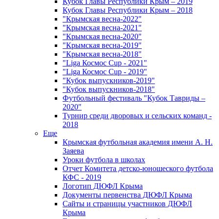
Кубок Главы Республики Крым – 2019
Кубок Главы Республики Крым – 2018
"Крымская весна-2022"
"Крымская весна-2021"
"Крымская весна-2020"
"Крымская весна-2019"
"Крымская весна-2018"
"Liga Космос Cup - 2021"
"Liga Космос Cup - 2019"
"Кубок выпускников-2019"
"Кубок выпускников-2018"
Футбольный фестиваль "Кубок Тавриды –
2020"
Турнир среди дворовых и сельских команд -
2018
Еще
Крымская футбольная академия имени А. Н.
Заяева
Уроки футбола в школах
Отчет Комитета детско-юношеского футбола
КФС - 2019
Логотип ДЮФЛ Крыма
Документы первенства ДЮФЛ Крыма
Сайты и страницы участников ДЮФЛ
Крыма