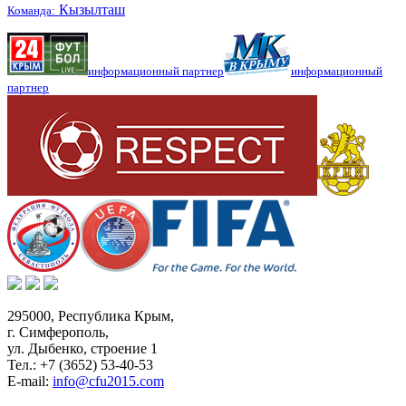
Кызылташ
Команда:
информационный партнер
информационный
партнер
295000,
Республика Крым
,
г. Симферополь
,
ул. Дыбенко, строение 1
Тел.:
+7 (3652) 53-40-53
E-mail:
info@cfu2015.com