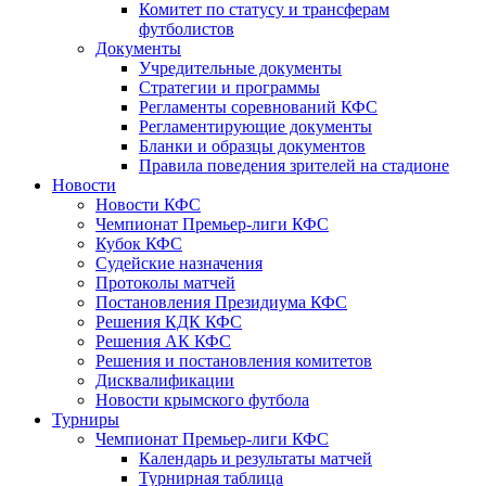
Комитет по статусу и трансферам
футболистов
Документы
Учредительные документы
Стратегии и программы
Регламенты соревнований КФС
Регламентирующие документы
Бланки и образцы документов
Правила поведения зрителей на стадионе
Новости
Новости КФС
Чемпионат Премьер-лиги КФС
Кубок КФС
Судейские назначения
Протоколы матчей
Постановления Президиума КФС
Решения КДК КФС
Решения АК КФС
Решения и постановления комитетов
Дисквалификации
Новости крымского футбола
Турниры
Чемпионат Премьер-лиги КФС
Календарь и результаты матчей
Турнирная таблица