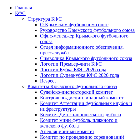
Главная
КФС
Структура КФС
О Крымском футбольном союзе
Руководство Крымского футбольного союза
Офис-менеджер Крымского футбольного
союза
Отдел информационного обеспечения,
пресс-служба
Символика Крымского футбольного союза
Логотип Премьер-лиги КФС
Логотип Кубка КФС 2026 года
Логотип Суперкубка КФС 2026 года
Respect
Комитеты Крымского футбольного союза
Судейско-инспекторский комитет
Контрольно-дисциплинарный комитет
Комитет Аттестации футбольных клубов и
инфраструктуры
Комитет Детско-юношеского футбола
Комитет мини-футбола, пляжного и
женского футбола
Апелляционный комитет
Комитет по проведению соревнований