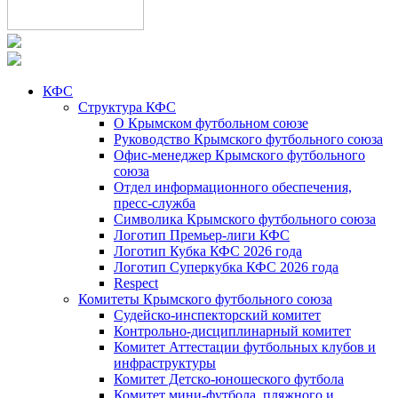
КФС
Структура КФС
О Крымском футбольном союзе
Руководство Крымского футбольного союза
Офис-менеджер Крымского футбольного
союза
Отдел информационного обеспечения,
пресс-служба
Символика Крымского футбольного союза
Логотип Премьер-лиги КФС
Логотип Кубка КФС 2026 года
Логотип Суперкубка КФС 2026 года
Respect
Комитеты Крымского футбольного союза
Судейско-инспекторский комитет
Контрольно-дисциплинарный комитет
Комитет Аттестации футбольных клубов и
инфраструктуры
Комитет Детско-юношеского футбола
Комитет мини-футбола, пляжного и