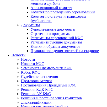
женского футбола
Апелляционный комитет
Комитет по проведению соревнований
Комитет по статусу и трансферам
футболистов
Документы
Учредительные документы
Стратегии и программы
Регламенты соревнований КФС
Регламентирующие документы
Бланки и образцы документов
Правила поведения зрителей на стадионе
Новости
Новости
Новости КФС
Чемпионат Премьер-лиги КФС
Кубок КФС
Судейские назначения
Протоколы матчей
Постановления Президиума КФС
Решения КДК КФС
Решения АК КФС
Решения и постановления комитетов
Дисквалификации
Новости крымского футбола