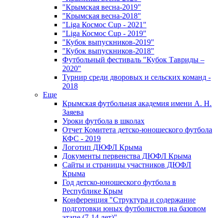
"Крымская весна-2019"
"Крымская весна-2018"
"Liga Космос Cup - 2021"
"Liga Космос Cup - 2019"
"Кубок выпускников-2019"
"Кубок выпускников-2018"
Футбольный фестиваль "Кубок Тавриды –
2020"
Турнир среди дворовых и сельских команд -
2018
Еще
Крымская футбольная академия имени А. Н.
Заяева
Уроки футбола в школах
Отчет Комитета детско-юношеского футбола
КФС - 2019
Логотип ДЮФЛ Крыма
Документы первенства ДЮФЛ Крыма
Сайты и страницы участников ДЮФЛ
Крыма
Год детско-юношеского футбола в
Республике Крым
Конференция "Структура и содержание
подготовки юных футболистов на базовом
этапе (7-14 лет)"