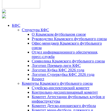
КФС
Структура КФС
О Крымском футбольном союзе
Руководство Крымского футбольного союза
Офис-менеджер Крымского футбольного
союза
Отдел информационного обеспечения,
пресс-служба
Символика Крымского футбольного союза
Логотип Премьер-лиги КФС
Логотип Кубка КФС 2026 года
Логотип Суперкубка КФС 2026 года
Respect
Комитеты Крымского футбольного союза
Судейско-инспекторский комитет
Контрольно-дисциплинарный комитет
Комитет Аттестации футбольных клубов и
инфраструктуры
Комитет Детско-юношеского футбола
Комитет мини-футбола, пляжного и