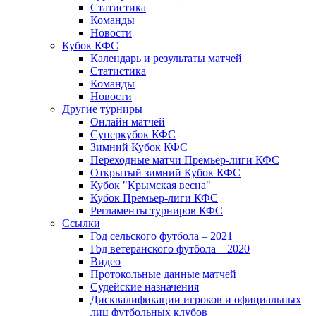
Статистика
Команды
Новости
Кубок КФС
Календарь и результаты матчей
Статистика
Команды
Новости
Другие турниры
Онлайн матчей
Суперкубок КФС
Зимний Кубок КФС
Переходные матчи Премьер-лиги КФС
Открытый зимний Кубок КФС
Кубок "Крымская весна"
Кубок Премьер-лиги КФС
Регламенты турниров КФС
Ссылки
Год сельского футбола – 2021
Год ветеранского футбола – 2020
Видео
Протокольные данные матчей
Судейские назначения
Дисквалификации игроков и официальных
лиц футбольных клубов