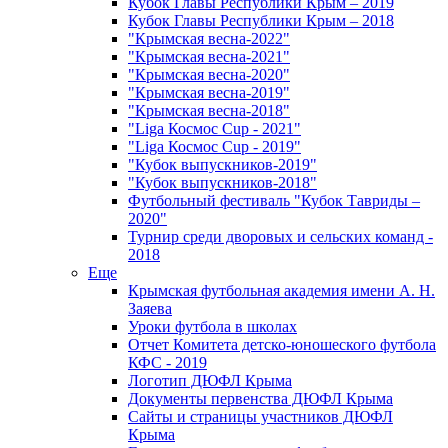
Кубок Главы Республики Крым – 2019
Кубок Главы Республики Крым – 2018
"Крымская весна-2022"
"Крымская весна-2021"
"Крымская весна-2020"
"Крымская весна-2019"
"Крымская весна-2018"
"Liga Космос Cup - 2021"
"Liga Космос Cup - 2019"
"Кубок выпускников-2019"
"Кубок выпускников-2018"
Футбольный фестиваль "Кубок Тавриды –
2020"
Турнир среди дворовых и сельских команд -
2018
Еще
Крымская футбольная академия имени А. Н.
Заяева
Уроки футбола в школах
Отчет Комитета детско-юношеского футбола
КФС - 2019
Логотип ДЮФЛ Крыма
Документы первенства ДЮФЛ Крыма
Сайты и страницы участников ДЮФЛ
Крыма