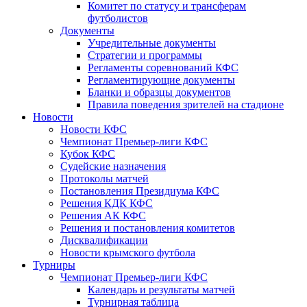
Комитет по статусу и трансферам
футболистов
Документы
Учредительные документы
Стратегии и программы
Регламенты соревнований КФС
Регламентирующие документы
Бланки и образцы документов
Правила поведения зрителей на стадионе
Новости
Новости КФС
Чемпионат Премьер-лиги КФС
Кубок КФС
Судейские назначения
Протоколы матчей
Постановления Президиума КФС
Решения КДК КФС
Решения АК КФС
Решения и постановления комитетов
Дисквалификации
Новости крымского футбола
Турниры
Чемпионат Премьер-лиги КФС
Календарь и результаты матчей
Турнирная таблица