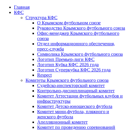
Главная
КФС
Структура КФС
О Крымском футбольном союзе
Руководство Крымского футбольного союза
Офис-менеджер Крымского футбольного
союза
Отдел информационного обеспечения,
пресс-служба
Символика Крымского футбольного союза
Логотип Премьер-лиги КФС
Логотип Кубка КФС 2026 года
Логотип Суперкубка КФС 2026 года
Respect
Комитеты Крымского футбольного союза
Судейско-инспекторский комитет
Контрольно-дисциплинарный комитет
Комитет Аттестации футбольных клубов и
инфраструктуры
Комитет Детско-юношеского футбола
Комитет мини-футбола, пляжного и
женского футбола
Апелляционный комитет
Комитет по проведению соревнований