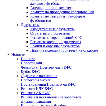
женского футбола
Апелляционный комитет
Комитет по проведению соревнований
Комитет по статусу и трансферам
футболистов
Документы
Учредительные документы
Стратегии и программы
Регламенты соревнований КФС
Регламентирующие документы
Бланки и образцы документов
Правила поведения зрителей на стадионе
Новости
Новости
Новости КФС
Чемпионат Премьер-лиги КФС
Кубок КФС
Судейские назначения
Протоколы матчей
Постановления Президиума КФС
Решения КДК КФС
Решения АК КФС
Решения и постановления комитетов
Дисквалификации
Новости крымского футбола