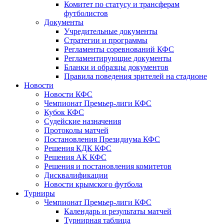
Комитет по статусу и трансферам
футболистов
Документы
Учредительные документы
Стратегии и программы
Регламенты соревнований КФС
Регламентирующие документы
Бланки и образцы документов
Правила поведения зрителей на стадионе
Новости
Новости КФС
Чемпионат Премьер-лиги КФС
Кубок КФС
Судейские назначения
Протоколы матчей
Постановления Президиума КФС
Решения КДК КФС
Решения АК КФС
Решения и постановления комитетов
Дисквалификации
Новости крымского футбола
Турниры
Чемпионат Премьер-лиги КФС
Календарь и результаты матчей
Турнирная таблица