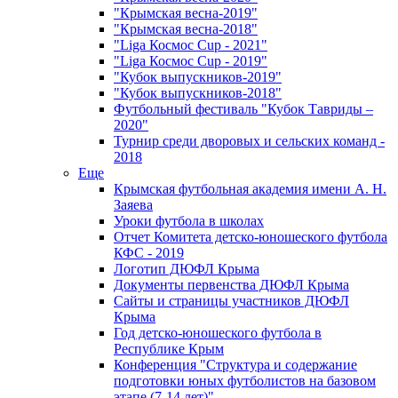
"Крымская весна-2019"
"Крымская весна-2018"
"Liga Космос Cup - 2021"
"Liga Космос Cup - 2019"
"Кубок выпускников-2019"
"Кубок выпускников-2018"
Футбольный фестиваль "Кубок Тавриды –
2020"
Турнир среди дворовых и сельских команд -
2018
Еще
Крымская футбольная академия имени А. Н.
Заяева
Уроки футбола в школах
Отчет Комитета детско-юношеского футбола
КФС - 2019
Логотип ДЮФЛ Крыма
Документы первенства ДЮФЛ Крыма
Сайты и страницы участников ДЮФЛ
Крыма
Год детско-юношеского футбола в
Республике Крым
Конференция "Структура и содержание
подготовки юных футболистов на базовом
этапе (7-14 лет)"