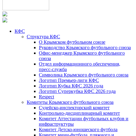
КФС
Структура КФС
О Крымском футбольном союзе
Руководство Крымского футбольного союза
Офис-менеджер Крымского футбольного
союза
Отдел информационного обеспечения,
пресс-служба
Символика Крымского футбольного союза
Логотип Премьер-лиги КФС
Логотип Кубка КФС 2026 года
Логотип Суперкубка КФС 2026 года
Respect
Комитеты Крымского футбольного союза
Судейско-инспекторский комитет
Контрольно-дисциплинарный комитет
Комитет Аттестации футбольных клубов и
инфраструктуры
Комитет Детско-юношеского футбола
Комитет мини-футбола, пляжного и