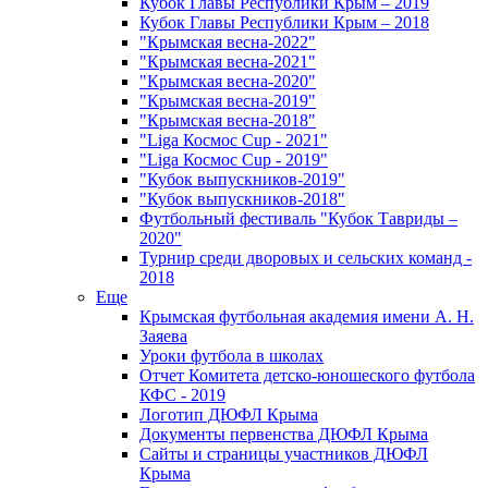
Кубок Главы Республики Крым – 2019
Кубок Главы Республики Крым – 2018
"Крымская весна-2022"
"Крымская весна-2021"
"Крымская весна-2020"
"Крымская весна-2019"
"Крымская весна-2018"
"Liga Космос Cup - 2021"
"Liga Космос Cup - 2019"
"Кубок выпускников-2019"
"Кубок выпускников-2018"
Футбольный фестиваль "Кубок Тавриды –
2020"
Турнир среди дворовых и сельских команд -
2018
Еще
Крымская футбольная академия имени А. Н.
Заяева
Уроки футбола в школах
Отчет Комитета детско-юношеского футбола
КФС - 2019
Логотип ДЮФЛ Крыма
Документы первенства ДЮФЛ Крыма
Сайты и страницы участников ДЮФЛ
Крыма