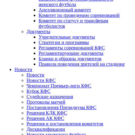
женского футбола
Апелляционный комитет
Комитет по проведению соревнований
Комитет по статусу и трансферам
футболистов
Документы
Учредительные документы
Стратегии и программы
Регламенты соревнований КФС
Регламентирующие документы
Бланки и образцы документов
Правила поведения зрителей на стадионе
Новости
Новости
Новости КФС
Чемпионат Премьер-лиги КФС
Кубок КФС
Судейские назначения
Протоколы матчей
Постановления Президиума КФС
Решения КДК КФС
Решения АК КФС
Решения и постановления комитетов
Дисквалификации
Новости крымского футбола