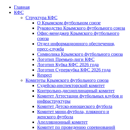
Главная
КФС
Структура КФС
О Крымском футбольном союзе
Руководство Крымского футбольного союза
Офис-менеджер Крымского футбольного
союза
Отдел информационного обеспечения,
пресс-служба
Символика Крымского футбольного союза
Логотип Премьер-лиги КФС
Логотип Кубка КФС 2026 года
Логотип Суперкубка КФС 2026 года
Respect
Комитеты Крымского футбольного союза
Судейско-инспекторский комитет
Контрольно-дисциплинарный комитет
Комитет Аттестации футбольных клубов и
инфраструктуры
Комитет Детско-юношеского футбола
Комитет мини-футбола, пляжного и
женского футбола
Апелляционный комитет
Комитет по проведению соревнований