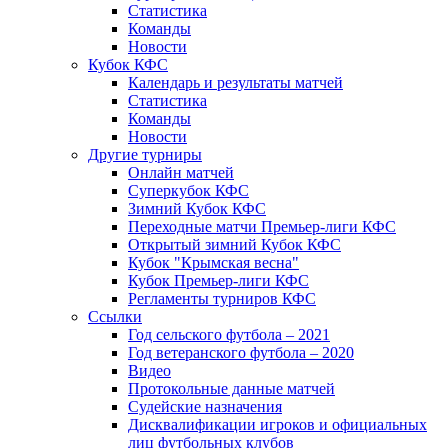
Статистика
Команды
Новости
Кубок КФС
Календарь и результаты матчей
Статистика
Команды
Новости
Другие турниры
Онлайн матчей
Суперкубок КФС
Зимний Кубок КФС
Переходные матчи Премьер-лиги КФС
Открытый зимний Кубок КФС
Кубок "Крымская весна"
Кубок Премьер-лиги КФС
Регламенты турниров КФС
Ссылки
Год сельского футбола – 2021
Год ветеранского футбола – 2020
Видео
Протокольные данные матчей
Судейские назначения
Дисквалификации игроков и официальных
лиц футбольных клубов