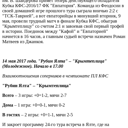
им. В. Шайдерова примет теперь действующего обладателя
Кубка КФС-2016/17 ФК "Евпатория". Команда из Феодосии в
своей домашней игре прошлого тура сыграла вничью 2:2 с
"ТСК-Таврией", а вот евпаторийцы в минувший вторник, 9
мая, провели трудный матч в финале Кубка КФС, обыграв
"Крымтеплицу" со счетом 2:1 и завоевав свой первый трофей
в истории. Поединок между "Кафой" и "Евпаторией"
начнется в 16 часов, а главным судьей встречи назначен Роман
Матвеев из Джанкоя.
14 мая 2017 года. "Рубин Ялта"
–
"Крымтеплица"
(Молодежное). Начало в 17.00
Взаимоотношения соперников в чемпионате ПЛ КФС
"Рубин Ялта" – "Крымтеплица"
Всего
– 3 игры: +0=1-2, мячи 2-7
Дома
– 1 игра: +0=0-1, мячи 0-2
В гостях
– 2 игры: +0=1-1, мячи 2-5
И закроет программу 24-го тура встреча в Ялте, где на