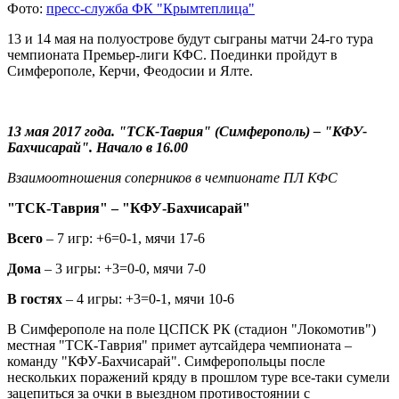
Фото:
пресс-служба ФК "Крымтеплица"
13 и 14 мая на полуострове будут сыграны матчи 24-го тура
чемпионата Премьер-лиги КФС. Поединки пройдут в
Симферополе, Керчи, Феодосии и Ялте.
13 мая 2017 года. "ТСК-Таврия" (Симферополь) – "КФУ-
Бахчисарай". Начало в 16.00
Взаимоотношения соперников в чемпионате ПЛ КФС
"ТСК-Таврия" – "КФУ-Бахчисарай"
Всего
– 7 игр: +6=0-1, мячи 17-6
Дома
– 3 игры: +3=0-0, мячи 7-0
В гостях
– 4 игры: +3=0-1, мячи 10-6
В Симферополе на поле ЦСПСК РК (стадион "Локомотив")
местная "ТСК-Таврия" примет аутсайдера чемпионата –
команду "КФУ-Бахчисарай". Симферопольцы после
нескольких поражений кряду в прошлом туре все-таки сумели
зацепиться за очки в выездном противостоянии с