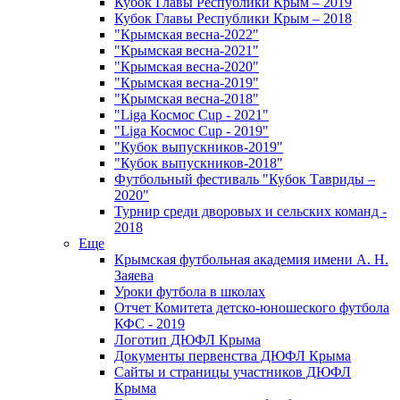
Кубок Главы Республики Крым – 2019
Кубок Главы Республики Крым – 2018
"Крымская весна-2022"
"Крымская весна-2021"
"Крымская весна-2020"
"Крымская весна-2019"
"Крымская весна-2018"
"Liga Космос Cup - 2021"
"Liga Космос Cup - 2019"
"Кубок выпускников-2019"
"Кубок выпускников-2018"
Футбольный фестиваль "Кубок Тавриды –
2020"
Турнир среди дворовых и сельских команд -
2018
Еще
Крымская футбольная академия имени А. Н.
Заяева
Уроки футбола в школах
Отчет Комитета детско-юношеского футбола
КФС - 2019
Логотип ДЮФЛ Крыма
Документы первенства ДЮФЛ Крыма
Сайты и страницы участников ДЮФЛ
Крыма