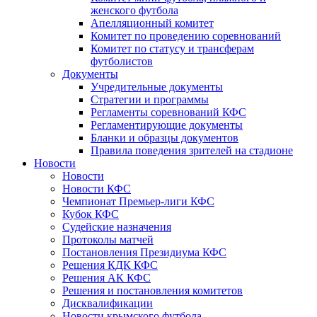
женского футбола
Апелляционный комитет
Комитет по проведению соревнований
Комитет по статусу и трансферам
футболистов
Документы
Учредительные документы
Стратегии и программы
Регламенты соревнований КФС
Регламентирующие документы
Бланки и образцы документов
Правила поведения зрителей на стадионе
Новости
Новости
Новости КФС
Чемпионат Премьер-лиги КФС
Кубок КФС
Судейские назначения
Протоколы матчей
Постановления Президиума КФС
Решения КДК КФС
Решения АК КФС
Решения и постановления комитетов
Дисквалификации
Новости крымского футбола