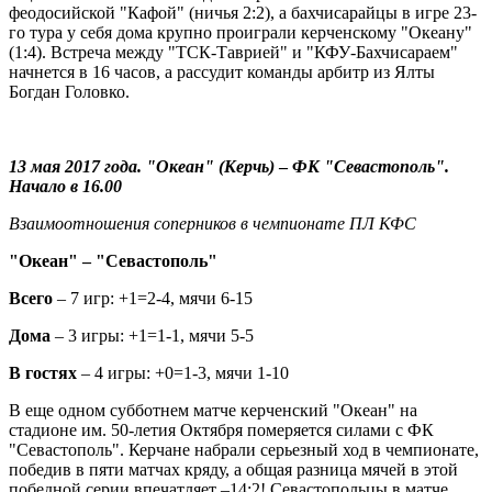
феодосийской "Кафой" (ничья 2:2), а бахчисарайцы в игре 23-
го тура у себя дома крупно проиграли керченскому "Океану"
(1:4). Встреча между "ТСК-Таврией" и "КФУ-Бахчисараем"
начнется в 16 часов, а рассудит команды арбитр из Ялты
Богдан Головко.
13 мая 2017 года. "Океан" (Керчь)
–
ФК "Севастополь".
Начало в 16.00
Взаимоотношения соперников в чемпионате ПЛ КФС
"Океан" – "Севастополь"
Всего
– 7 игр: +1=2-4, мячи 6-15
Дома
– 3 игры: +1=1-1, мячи 5-5
В гостях
– 4 игры: +0=1-3, мячи 1-10
В еще одном субботнем матче керченский "Океан" на
стадионе им. 50-летия Октября померяется силами с ФК
"Севастополь". Керчане набрали серьезный ход в чемпионате,
победив в пяти матчах кряду, а общая разница мячей в этой
победной серии впечатляет –14:2! Севастопольцы в матче