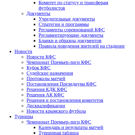
Комитет по статусу и трансферам
футболистов
Документы
Учредительные документы
Стратегии и программы
Регламенты соревнований КФС
Регламентирующие документы
Бланки и образцы документов
Правила поведения зрителей на стадионе
Новости
Новости КФС
Чемпионат Премьер-лиги КФС
Кубок КФС
Судейские назначения
Протоколы матчей
Постановления Президиума КФС
Решения КДК КФС
Решения АК КФС
Решения и постановления комитетов
Дисквалификации
Новости крымского футбола
Турниры
Чемпионат Премьер-лиги КФС
Календарь и результаты матчей
Турнирная таблица