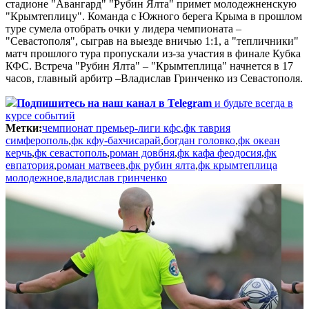
стадионе "Авангард" "Рубин Ялта" примет молодежненскую
"Крымтеплицу". Команда с Южного берега Крыма в прошлом
туре сумела отобрать очки у лидера чемпионата –
"Севастополя", сыграв на выезде вничью 1:1, а "тепличники"
матч прошлого тура пропускали из-за участия в финале Кубка
КФС. Встреча "Рубин Ялта" – "Крымтеплица" начнется в 17
часов, главный арбитр –Владислав Гринченко из Севастополя.
Подпишитесь
на наш канал в Telegram
и будьте всегда в
курсе событий
Метки:
чемпионат премьер-лиги кфс
,
фк таврия
симферополь
,
фк кфу-бахчисарай
,
богдан головко
,
фк океан
керчь
,
фк севастополь
,
роман довбня
,
фк кафа феодосия
,
фк
евпатория
,
роман матвеев
,
фк рубин ялта
,
фк крымтеплица
молодежное
,
владислав гринченко