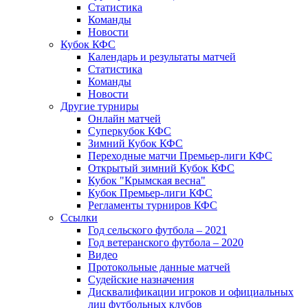
Статистика
Команды
Новости
Кубок КФС
Календарь и результаты матчей
Статистика
Команды
Новости
Другие турниры
Онлайн матчей
Суперкубок КФС
Зимний Кубок КФС
Переходные матчи Премьер-лиги КФС
Открытый зимний Кубок КФС
Кубок "Крымская весна"
Кубок Премьер-лиги КФС
Регламенты турниров КФС
Ссылки
Год сельского футбола – 2021
Год ветеранского футбола – 2020
Видео
Протокольные данные матчей
Судейские назначения
Дисквалификации игроков и официальных
лиц футбольных клубов