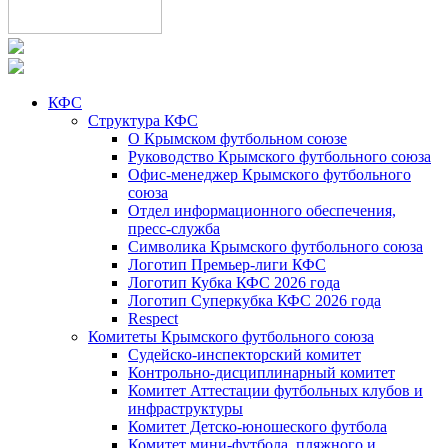
КФС
Структура КФС
О Крымском футбольном союзе
Руководство Крымского футбольного союза
Офис-менеджер Крымского футбольного
союза
Отдел информационного обеспечения,
пресс-служба
Символика Крымского футбольного союза
Логотип Премьер-лиги КФС
Логотип Кубка КФС 2026 года
Логотип Суперкубка КФС 2026 года
Respect
Комитеты Крымского футбольного союза
Судейско-инспекторский комитет
Контрольно-дисциплинарный комитет
Комитет Аттестации футбольных клубов и
инфраструктуры
Комитет Детско-юношеского футбола
Комитет мини-футбола, пляжного и