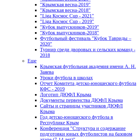
"Крымская весна-2019"
"Крымская весна-2018"
"Liga Космос Cup - 2021"
"Liga Космос Cup - 2019"
"Кубок выпускников-2019"
"Кубок выпускников-2018"
Футбольный фестиваль "Кубок Тавриды –
2020"
Турнир среди дворовых и сельских команд -
2018
Еще
Крымская футбольная академия имени А. Н.
Заяева
Уроки футбола в школах
Отчет Комитета детско-юношеского футбола
КФС - 2019
Логотип ДЮФЛ Крыма
Документы первенства ДЮФЛ Крыма
Сайты и страницы участников ДЮФЛ
Крыма
Год детско-юношеского футбола в
Республике Крым
Конференция "Структура и содержание
подготовки юных футболистов на базовом
этапе (7-14 лет)"