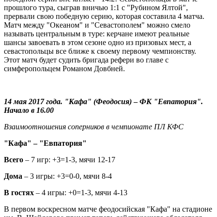
прошлого тура, сыграв вничью 1:1 с "Рубином Ялтой",
прервали свою победную серию, которая составила 4 матча.
Матч между "Океаном" и "Севастополем" можно смело
называть центральным в туре: керчане имеют реальные
шансы завоевать в этом сезоне одно из призовых мест, а
севастопольцы все ближе к своему первому чемпионству.
Этот матч будет судить бригада рефери во главе с
симферопольцем Романом Довбней.
14 мая 2017 года. "Кафа" (Феодосия)
–
ФК "Евпатория".
Начало в 16.00
Взаимоотношения соперников в чемпионате ПЛ КФС
"Кафа" – "Евпатория"
Всего
– 7 игр: +3=1-3, мячи 12-17
Дома
– 3 игры: +3=0-0, мячи 8-4
В гостях
– 4 игры: +0=1-3, мячи 4-13
В первом воскресном матче феодосийская "Кафа" на стадионе