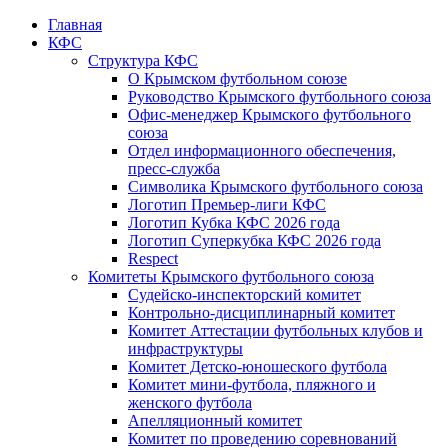
Главная
КФС
Структура КФС
О Крымском футбольном союзе
Руководство Крымского футбольного союза
Офис-менеджер Крымского футбольного
союза
Отдел информационного обеспечения,
пресс-служба
Символика Крымского футбольного союза
Логотип Премьер-лиги КФС
Логотип Кубка КФС 2026 года
Логотип Суперкубка КФС 2026 года
Respect
Комитеты Крымского футбольного союза
Судейско-инспекторский комитет
Контрольно-дисциплинарный комитет
Комитет Аттестации футбольных клубов и
инфраструктуры
Комитет Детско-юношеского футбола
Комитет мини-футбола, пляжного и
женского футбола
Апелляционный комитет
Комитет по проведению соревнований