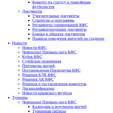
Комитет по статусу и трансферам
футболистов
Документы
Учредительные документы
Стратегии и программы
Регламенты соревнований КФС
Регламентирующие документы
Бланки и образцы документов
Правила поведения зрителей на стадионе
Новости
Новости КФС
Чемпионат Премьер-лиги КФС
Кубок КФС
Судейские назначения
Протоколы матчей
Постановления Президиума КФС
Решения КДК КФС
Решения АК КФС
Решения и постановления комитетов
Дисквалификации
Новости крымского футбола
Турниры
Чемпионат Премьер-лиги КФС
Календарь и результаты матчей
Турнирная таблица