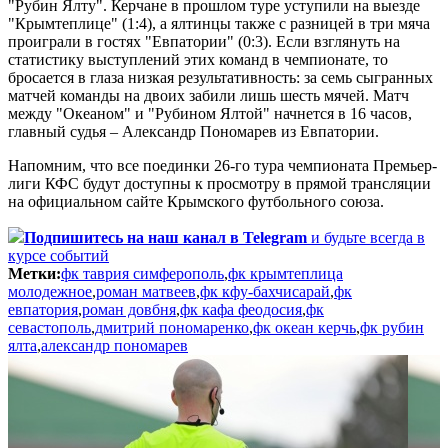
"Рубин Ялту". Керчане в прошлом туре уступили на выезде
"Крымтеплице" (1:4), а ялтинцы также с разницей в три мяча
проиграли в гостях "Евпатории" (0:3). Если взглянуть на
статистику выступлений этих команд в чемпионате, то
бросается в глаза низкая результативность: за семь сыгранных
матчей команды на двоих забили лишь шесть мячей. Матч
между "Океаном" и "Рубином Ялтой" начнется в 16 часов,
главный судья – Александр Пономарев из Евпатории.
Напомним, что все поединки 26-го тура чемпионата Премьер-
лиги КФС будут доступны к просмотру в прямой трансляции
на официальном сайте Крымского футбольного союза.
Подпишитесь
на наш канал в Telegram
и будьте всегда в
курсе событий
Метки:
фк таврия симферополь
,
фк крымтеплица
молодежное
,
роман матвеев
,
фк кфу-бахчисарай
,
фк
евпатория
,
роман довбня
,
фк кафа феодосия
,
фк
севастополь
,
дмитрий пономаренко
,
фк океан керчь
,
фк рубин
ялта
,
александр пономарев