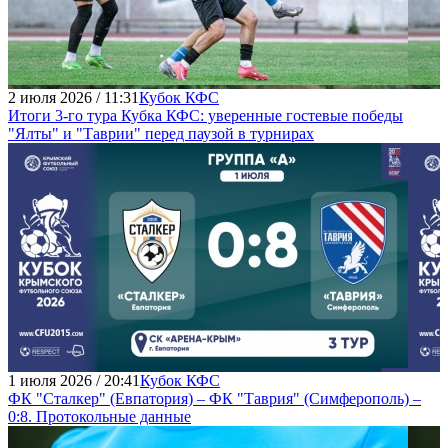
2 июля 2026 / 11:31
Кубок КФС
Итоги 3-го тура Кубка КФС: уверенные гостевые победы
"Ялты" и "Таврии" перед паузой в турнирах
1 июля 2026 / 20:41
Кубок КФС
ФК "Сталкер" (Евпатория) – ФК "Таврия" (Симферополь) –
0:8. Протокольные данные