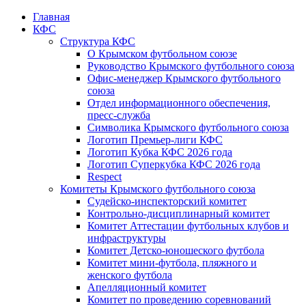
Главная
КФС
Структура КФС
О Крымском футбольном союзе
Руководство Крымского футбольного союза
Офис-менеджер Крымского футбольного
союза
Отдел информационного обеспечения,
пресс-служба
Символика Крымского футбольного союза
Логотип Премьер-лиги КФС
Логотип Кубка КФС 2026 года
Логотип Суперкубка КФС 2026 года
Respect
Комитеты Крымского футбольного союза
Судейско-инспекторский комитет
Контрольно-дисциплинарный комитет
Комитет Аттестации футбольных клубов и
инфраструктуры
Комитет Детско-юношеского футбола
Комитет мини-футбола, пляжного и
женского футбола
Апелляционный комитет
Комитет по проведению соревнований