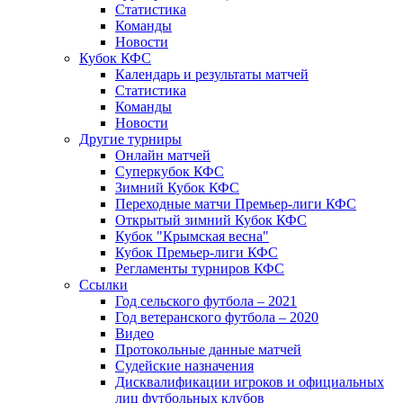
Статистика
Команды
Новости
Кубок КФС
Календарь и результаты матчей
Статистика
Команды
Новости
Другие турниры
Онлайн матчей
Суперкубок КФС
Зимний Кубок КФС
Переходные матчи Премьер-лиги КФС
Открытый зимний Кубок КФС
Кубок "Крымская весна"
Кубок Премьер-лиги КФС
Регламенты турниров КФС
Ссылки
Год сельского футбола – 2021
Год ветеранского футбола – 2020
Видео
Протокольные данные матчей
Судейские назначения
Дисквалификации игроков и официальных
лиц футбольных клубов