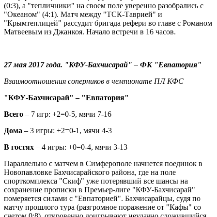
(0:3), а "тепличники" на своем поле уверенно разобрались с
"Океаном" (4:1). Матч между "ТСК-Таврией" и
"Крымтеплицей" рассудит бригада рефери во главе с Романом
Матвеевым из Джанкоя. Начало встречи в 16 часов.
27 мая 2017 года. "КФУ-Бахчисарай" – ФК "Евпатория"
Взаимоотношения соперников в чемпионате ПЛ КФС
"КФУ-Бахчисарай" – "Евпатория"
Всего
– 7 игр: +2=0-5, мячи 7-16
Дома
– 3 игры: +2=0-1, мячи 4-3
В гостях
– 4 игры: +0=0-4, мячи 3-13
Параллельно с матчем в Симферополе начнется поединок в
Новопавловке Бахчисарайского района, где на поле
спорткомплекса "Скиф" уже потерявший все шансы на
сохранение прописки в Премьер-лиге "КФУ-Бахчисарай"
померяется силами с "Евпаторией". Бахчисарайцы, судя по
матчу прошлого тура (разгромное поражение от "Кафы" со
счетом 0:8), откровенно доигрывают неудачно сложившийся