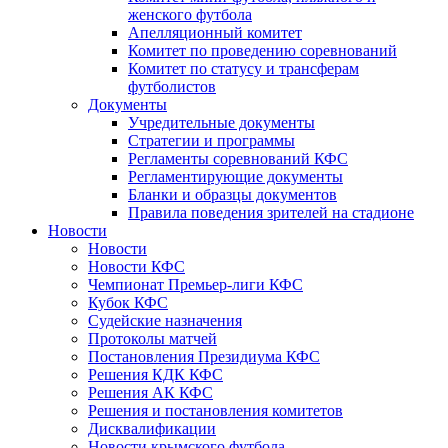
женского футбола
Апелляционный комитет
Комитет по проведению соревнований
Комитет по статусу и трансферам
футболистов
Документы
Учредительные документы
Стратегии и программы
Регламенты соревнований КФС
Регламентирующие документы
Бланки и образцы документов
Правила поведения зрителей на стадионе
Новости
Новости
Новости КФС
Чемпионат Премьер-лиги КФС
Кубок КФС
Судейские назначения
Протоколы матчей
Постановления Президиума КФС
Решения КДК КФС
Решения АК КФС
Решения и постановления комитетов
Дисквалификации
Новости крымского футбола