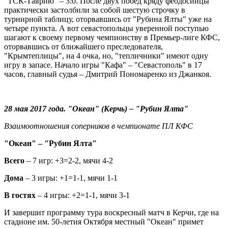
"ТСК-Таврию" – 3:0. После двух побед кряду феодосийцы
практически застолбили за собой шестую строчку в
турнирной таблицу, оторвавшись от "Рубина Ялты" уже на
четыре пункта. А вот севастопольцы уверенной поступью
шагают к своему первому чемпионству в Премьер-лиге КФС,
оторвавшись от ближайшего преследователя,
"Крымтеплицы", на 4 очка, но, "тепличники" имеют одну
игру в запасе. Начало игры "Кафа" – "Севастополь" в 17
часов, главный судья – Дмитрий Пономаренко из Джанкоя.
28 мая 2017 года. "Океан" (Керчь) – "Рубин Ялта"
Взаимоотношения соперников в чемпионате ПЛ КФС
"Океан" – "Рубин Ялта"
Всего
– 7 игр: +3=2-2, мячи 4-2
Дома
– 3 игры: +1=1-1, мячи 1-1
В гостях
– 4 игры: +2=1-1, мячи 3-1
И завершит программу тура воскресный матч в Керчи, где на
стадионе им. 50-летия Октября местный "Океан" примет