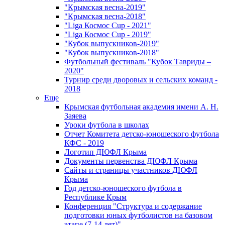
"Крымская весна-2019"
"Крымская весна-2018"
"Liga Космос Cup - 2021"
"Liga Космос Cup - 2019"
"Кубок выпускников-2019"
"Кубок выпускников-2018"
Футбольный фестиваль "Кубок Тавриды –
2020"
Турнир среди дворовых и сельских команд -
2018
Еще
Крымская футбольная академия имени А. Н.
Заяева
Уроки футбола в школах
Отчет Комитета детско-юношеского футбола
КФС - 2019
Логотип ДЮФЛ Крыма
Документы первенства ДЮФЛ Крыма
Сайты и страницы участников ДЮФЛ
Крыма
Год детско-юношеского футбола в
Республике Крым
Конференция "Структура и содержание
подготовки юных футболистов на базовом
этапе (7-14 лет)"