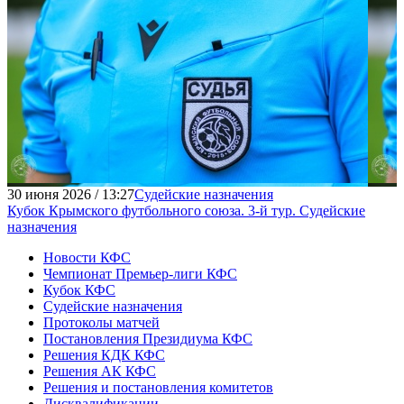
30 июня 2026 / 13:27
Судейские назначения
Кубок Крымского футбольного союза. 3-й тур. Судейские
назначения
Новости КФС
Чемпионат Премьер-лиги КФС
Кубок КФС
Судейские назначения
Протоколы матчей
Постановления Президиума КФС
Решения КДК КФС
Решения АК КФС
Решения и постановления комитетов
Дисквалификации