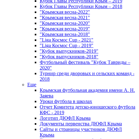
Кубок Главы Республики Крым – 2019
Кубок Главы Республики Крым – 2018
"Крымская весна-2022"
"Крымская весна-2021"
"Крымская весна-2020"
"Крымская весна-2019"
"Крымская весна-2018"
"Liga Космос Cup - 2021"
"Liga Космос Cup - 2019"
"Кубок выпускников-2019"
"Кубок выпускников-2018"
Футбольный фестиваль "Кубок Тавриды –
2020"
Турнир среди дворовых и сельских команд -
2018
Еще
Крымская футбольная академия имени А. Н.
Заяева
Уроки футбола в школах
Отчет Комитета детско-юношеского футбола
КФС - 2019
Логотип ДЮФЛ Крыма
Документы первенства ДЮФЛ Крыма
Сайты и страницы участников ДЮФЛ
Крыма