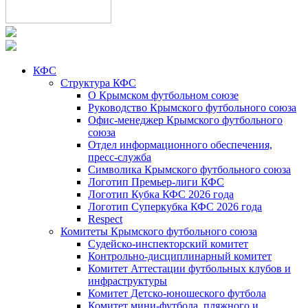
КФС
Структура КФС
О Крымском футбольном союзе
Руководство Крымского футбольного союза
Офис-менеджер Крымского футбольного
союза
Отдел информационного обеспечения,
пресс-служба
Символика Крымского футбольного союза
Логотип Премьер-лиги КФС
Логотип Кубка КФС 2026 года
Логотип Суперкубка КФС 2026 года
Respect
Комитеты Крымского футбольного союза
Судейско-инспекторский комитет
Контрольно-дисциплинарный комитет
Комитет Аттестации футбольных клубов и
инфраструктуры
Комитет Детско-юношеского футбола
Комитет мини-футбола, пляжного и