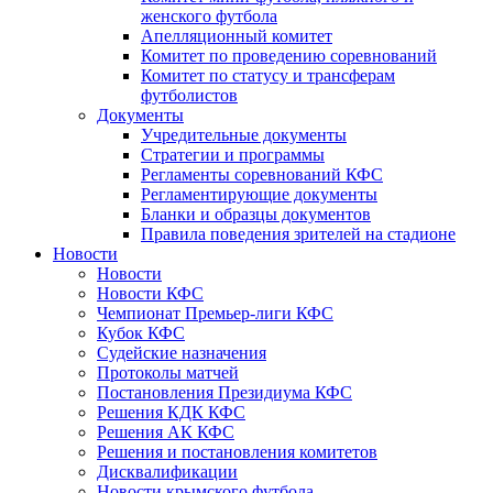
женского футбола
Апелляционный комитет
Комитет по проведению соревнований
Комитет по статусу и трансферам
футболистов
Документы
Учредительные документы
Стратегии и программы
Регламенты соревнований КФС
Регламентирующие документы
Бланки и образцы документов
Правила поведения зрителей на стадионе
Новости
Новости
Новости КФС
Чемпионат Премьер-лиги КФС
Кубок КФС
Судейские назначения
Протоколы матчей
Постановления Президиума КФС
Решения КДК КФС
Решения АК КФС
Решения и постановления комитетов
Дисквалификации
Новости крымского футбола