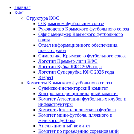
Главная
КФС
Структура КФС
О Крымском футбольном союзе
Руководство Крымского футбольного союза
Офис-менеджер Крымского футбольного
союза
Отдел информационного обеспечения,
пресс-служба
Символика Крымского футбольного союза
Логотип Премьер-лиги КФС
Логотип Кубка КФС 2026 года
Логотип Суперкубка КФС 2026 года
Respect
Комитеты Крымского футбольного союза
Судейско-инспекторский комитет
Контрольно-дисциплинарный комитет
Комитет Аттестации футбольных клубов и
инфраструктуры
Комитет Детско-юношеского футбола
Комитет мини-футбола, пляжного и
женского футбола
Апелляционный комитет
Комитет по проведению соревнований