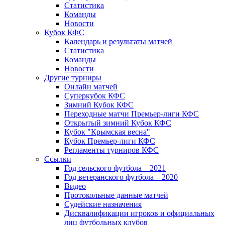
Статистика
Команды
Новости
Кубок КФС
Календарь и результаты матчей
Статистика
Команды
Новости
Другие турниры
Онлайн матчей
Суперкубок КФС
Зимний Кубок КФС
Переходные матчи Премьер-лиги КФС
Открытый зимний Кубок КФС
Кубок "Крымская весна"
Кубок Премьер-лиги КФС
Регламенты турниров КФС
Ссылки
Год сельского футбола – 2021
Год ветеранского футбола – 2020
Видео
Протокольные данные матчей
Судейские назначения
Дисквалификации игроков и официальных
лиц футбольных клубов