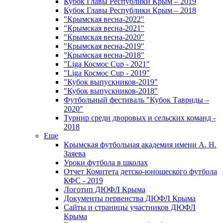
Кубок Главы Республики Крым – 2019
Кубок Главы Республики Крым – 2018
"Крымская весна-2022"
"Крымская весна-2021"
"Крымская весна-2020"
"Крымская весна-2019"
"Крымская весна-2018"
"Liga Космос Cup - 2021"
"Liga Космос Cup - 2019"
"Кубок выпускников-2019"
"Кубок выпускников-2018"
Футбольный фестиваль "Кубок Тавриды –
2020"
Турнир среди дворовых и сельских команд -
2018
Еще
Крымская футбольная академия имени А. Н.
Заяева
Уроки футбола в школах
Отчет Комитета детско-юношеского футбола
КФС - 2019
Логотип ДЮФЛ Крыма
Документы первенства ДЮФЛ Крыма
Сайты и страницы участников ДЮФЛ
Крыма