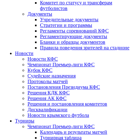
Комитет по статусу и трансферам
футболистов
Документы
Учредительные документы
Стратегии и программы
Регламенты соревнований КФС
Регламентирующие документы
Бланки и образцы документов
Правила поведения зрителей на стадионе
Новости
Новости КФС
Чемпионат Премьер-лиги КФС
Кубок КФС
Судейские назначения
Протоколы матчей
Постановления Президиума КФС
Решения КДК КФС
Решения АК КФС
Решения и постановления комитетов
Дисквалификации
Новости крымского футбола
Турниры
Чемпионат Премьер-лиги КФС
Календарь и результаты матчей
Турнирная таблица