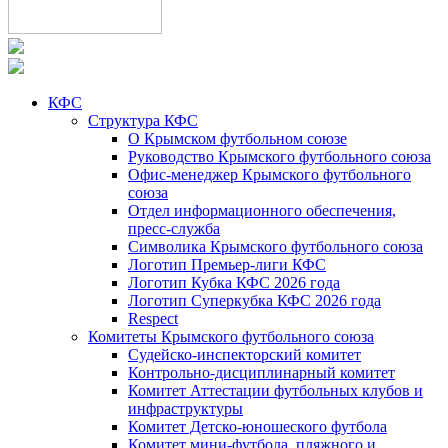
КФС
Структура КФС
О Крымском футбольном союзе
Руководство Крымского футбольного союза
Офис-менеджер Крымского футбольного
союза
Отдел информационного обеспечения,
пресс-служба
Символика Крымского футбольного союза
Логотип Премьер-лиги КФС
Логотип Кубка КФС 2026 года
Логотип Суперкубка КФС 2026 года
Respect
Комитеты Крымского футбольного союза
Судейско-инспекторский комитет
Контрольно-дисциплинарный комитет
Комитет Аттестации футбольных клубов и
инфраструктуры
Комитет Детско-юношеского футбола
Комитет мини-футбола, пляжного и