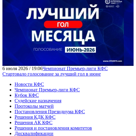
6 июля 2026 / 19:06
Чемпионат Премьер-лиги КФС
Стартовало голосование за лучший гол в июне
Новости КФС
Чемпионат Премьер-лиги КФС
Кубок КФС
Судейские назначения
Протоколы матчей
Постановления Президиума КФС
Решения КДК КФС
Решения АК КФС
Решения и постановления комитетов
Дисквалификации