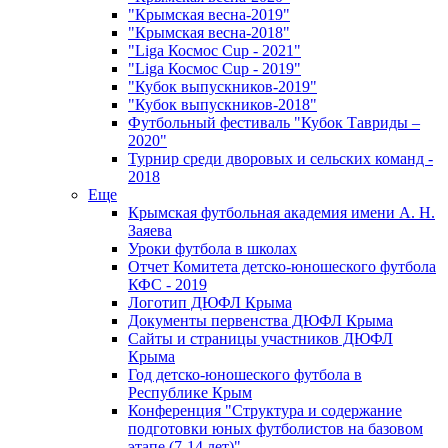
"Крымская весна-2019"
"Крымская весна-2018"
"Liga Космос Cup - 2021"
"Liga Космос Cup - 2019"
"Кубок выпускников-2019"
"Кубок выпускников-2018"
Футбольный фестиваль "Кубок Тавриды –
2020"
Турнир среди дворовых и сельских команд -
2018
Еще
Крымская футбольная академия имени А. Н.
Заяева
Уроки футбола в школах
Отчет Комитета детско-юношеского футбола
КФС - 2019
Логотип ДЮФЛ Крыма
Документы первенства ДЮФЛ Крыма
Сайты и страницы участников ДЮФЛ
Крыма
Год детско-юношеского футбола в
Республике Крым
Конференция "Структура и содержание
подготовки юных футболистов на базовом
этапе (7-14 лет)"