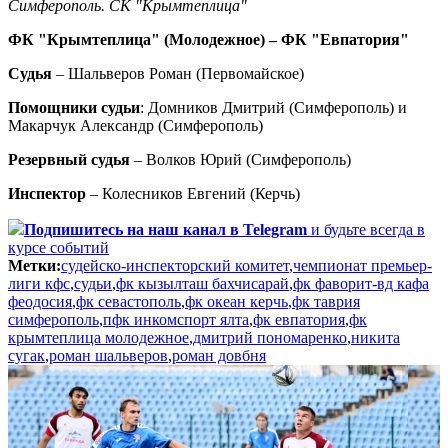
Симферополь. СК "Крымтеплица"
ФК "Крымтеплица" (Молодежное) – ФК "Евпатория"
Судья
– Шальверов Роман (Первомайское)
Помощники судьи
: Домников Дмитрий (Симферополь) и
Макарчук Александр (Симферополь)
Резервный судья
– Волков Юрий (Симферополь)
Инспектор
– Колесников Евгений (Керчь)
Подпишитесь
на наш канал в Telegram
и будьте всегда в
курсе событий
Метки:
судейско-инспекторский комитет
,
чемпионат премьер-
лиги кфс
,
судьи
,
фк кызылташ бахчисарай
,
фк фаворит-вд кафа
феодосия
,
фк севастополь
,
фк океан керчь
,
фк таврия
симферополь
,
пфк инкомспорт ялта
,
фк евпатория
,
фк
крымтеплица молодежное
,
дмитрий пономаренко
,
никита
сугак
,
роман шальверов
,
роман довбня