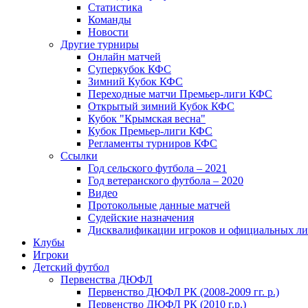
Статистика
Команды
Новости
Другие турниры
Онлайн матчей
Суперкубок КФС
Зимний Кубок КФС
Переходные матчи Премьер-лиги КФС
Открытый зимний Кубок КФС
Кубок "Крымская весна"
Кубок Премьер-лиги КФС
Регламенты турниров КФС
Ссылки
Год сельского футбола – 2021
Год ветеранского футбола – 2020
Видео
Протокольные данные матчей
Судейские назначения
Дисквалификации игроков и официальных ли
Клубы
Игроки
Детский футбол
Первенства ДЮФЛ
Первенство ДЮФЛ РК (2008-2009 гг. р.)
Первенство ДЮФЛ РК (2010 г.р.)