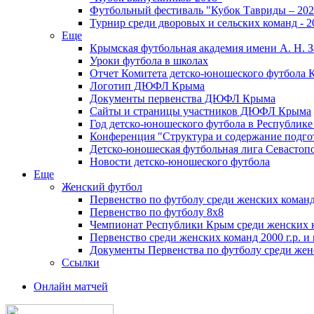
Футбольный фестиваль "Кубок Тавриды – 202
Турнир среди дворовых и сельских команд - 2
Еще
Крымская футбольная академия имени А. Н. З
Уроки футбола в школах
Отчет Комитета детско-юношеского футбола 
Логотип ДЮФЛ Крыма
Документы первенства ДЮФЛ Крыма
Сайты и страницы участников ДЮФЛ Крыма
Год детско-юношеского футбола в Республик
Конференция "Структура и содержание подгот
Детско-юношеская футбольная лига Севастоп
Новости детско-юношеского футбола
Еще
Женский футбол
Первенство по футболу среди женских команд
Первенство по футболу 8х8
Чемпионат Республики Крым среди женских 
Первенство среди женских команд 2000 г.р. и
Документы Первенства по футболу среди жен
Ссылки
Онлайн матчей