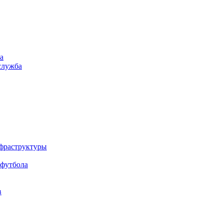
а
служба
нфраструктуры
 футбола
в