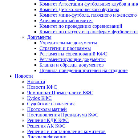
Комитет Аттестации футбольных клубов и и
Комитет Детско-юношеского футбола
Комитет мини-футбола, пляжного и женского
Апелляционный комитет
Комитет по проведению соревнований
Комитет по статусу и трансферам футболисто
Документы
Учредительные документы
Стратегии и программы
Регламенты соревнований КФС
Регламентирующие документы
Бланки и образцы документов
Правила поведения зрителей на стадионе
Новости
Новости
Новости КФС
Чемпионат Премьер-лиги КФС
Кубок КФС
Судейские назначения
Протоколы матчей
Постановления Президиума КФС
Решения КДК КФС
Решения АК КФС
Решения и постановления комитетов
Дисквалификации