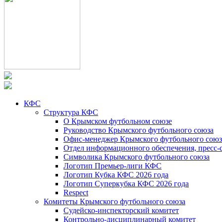
КФС
Структура КФС
О Крымском футбольном союзе
Руководство Крымского футбольного союза
Офис-менеджер Крымского футбольного союз
Отдел информационного обеспечения, пресс-
Символика Крымского футбольного союза
Логотип Премьер-лиги КФС
Логотип Кубка КФС 2026 года
Логотип Суперкубка КФС 2026 года
Respect
Комитеты Крымского футбольного союза
Судейско-инспекторский комитет
Контрольно-дисциплинарный комитет