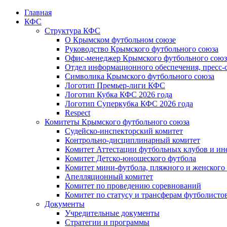
Главная
КФС
Структура КФС
О Крымском футбольном союзе
Руководство Крымского футбольного союза
Офис-менеджер Крымского футбольного союз
Отдел информационного обеспечения, пресс-
Символика Крымского футбольного союза
Логотип Премьер-лиги КФС
Логотип Кубка КФС 2026 года
Логотип Суперкубка КФС 2026 года
Respect
Комитеты Крымского футбольного союза
Судейско-инспекторский комитет
Контрольно-дисциплинарный комитет
Комитет Аттестации футбольных клубов и и
Комитет Детско-юношеского футбола
Комитет мини-футбола, пляжного и женского
Апелляционный комитет
Комитет по проведению соревнований
Комитет по статусу и трансферам футболисто
Документы
Учредительные документы
Стратегии и программы