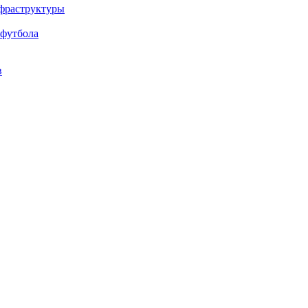
нфраструктуры
 футбола
в