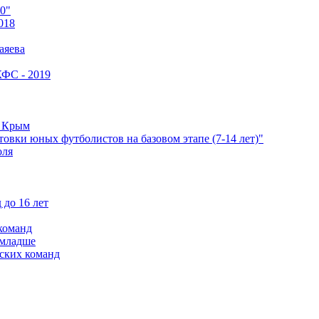
0"
018
аяева
КФС - 2019
е Крым
овки юных футболистов на базовом этапе (7-14 лет)"
оля
 до 16 лет
команд
 младше
ских команд