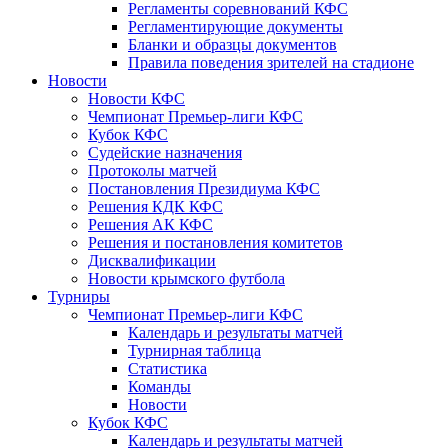
Регламенты соревнований КФС
Регламентирующие документы
Бланки и образцы документов
Правила поведения зрителей на стадионе
Новости
Новости КФС
Чемпионат Премьер-лиги КФС
Кубок КФС
Судейские назначения
Протоколы матчей
Постановления Президиума КФС
Решения КДК КФС
Решения АК КФС
Решения и постановления комитетов
Дисквалификации
Новости крымского футбола
Турниры
Чемпионат Премьер-лиги КФС
Календарь и результаты матчей
Турнирная таблица
Статистика
Команды
Новости
Кубок КФС
Календарь и результаты матчей