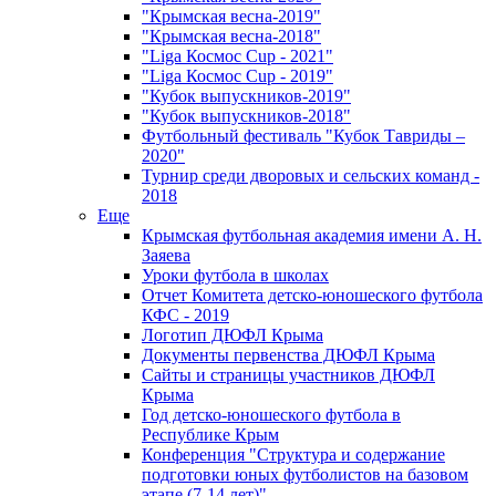
"Крымская весна-2019"
"Крымская весна-2018"
"Liga Космос Cup - 2021"
"Liga Космос Cup - 2019"
"Кубок выпускников-2019"
"Кубок выпускников-2018"
Футбольный фестиваль "Кубок Тавриды –
2020"
Турнир среди дворовых и сельских команд -
2018
Еще
Крымская футбольная академия имени А. Н.
Заяева
Уроки футбола в школах
Отчет Комитета детско-юношеского футбола
КФС - 2019
Логотип ДЮФЛ Крыма
Документы первенства ДЮФЛ Крыма
Сайты и страницы участников ДЮФЛ
Крыма
Год детско-юношеского футбола в
Республике Крым
Конференция "Структура и содержание
подготовки юных футболистов на базовом
этапе (7-14 лет)"