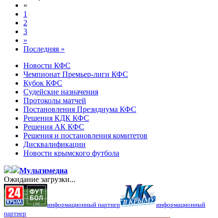
«
1
2
3
»
Последняя »
Новости КФС
Чемпионат Премьер-лиги КФС
Кубок КФС
Судейские назначения
Протоколы матчей
Постановления Президиума КФС
Решения КДК КФС
Решения АК КФС
Решения и постановления комитетов
Дисквалификации
Новости крымского футбола
Мультимедиа
Ожидание загрузки...
информационный партнер
информационный
партнер