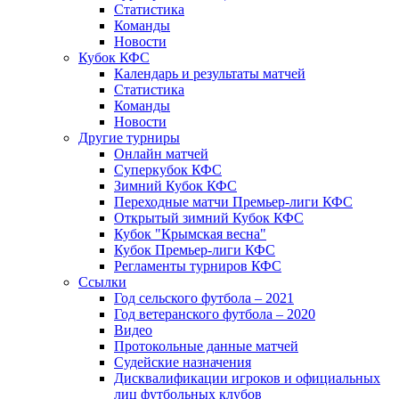
Статистика
Команды
Новости
Кубок КФС
Календарь и результаты матчей
Статистика
Команды
Новости
Другие турниры
Онлайн матчей
Суперкубок КФС
Зимний Кубок КФС
Переходные матчи Премьер-лиги КФС
Открытый зимний Кубок КФС
Кубок "Крымская весна"
Кубок Премьер-лиги КФС
Регламенты турниров КФС
Ссылки
Год сельского футбола – 2021
Год ветеранского футбола – 2020
Видео
Протокольные данные матчей
Судейские назначения
Дисквалификации игроков и официальных
лиц футбольных клубов