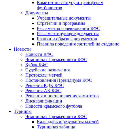
Комитет по статусу и трансферам
футболистов
Документы
Учредительные документы
Стратегии и программы
Регламенты соревнований КФС
Регламентирующие документы
Бланки и образцы документов
Правила поведения зрителей на стадионе
Новости
Новости КФС
Чемпионат Премьер-лиги КФС
Кубок КФС
Судейские назначения
Протоколы матчей
Постановления Президиума КФС
Решения КДК КФС
Решения АК КФС
Решения и постановления комитетов
Дисквалификации
Новости крымского футбола
Турниры
Чемпионат Премьер-лиги КФС
Календарь и результаты матчей
Турнирная таблица