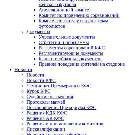
женского футбола
Апелляционный комитет
Комитет по проведению соревнований
Комитет по статусу и трансферам
футболистов
Документы
Учредительные документы
Стратегии и программы
Регламенты соревнований КФС
Регламентирующие документы
Бланки и образцы документов
Правила поведения зрителей на стадионе
Новости
Новости
Новости КФС
Чемпионат Премьер-лиги КФС
Кубок КФС
Судейские назначения
Протоколы матчей
Постановления Президиума КФС
Решения КДК КФС
Решения АК КФС
Решения и постановления комитетов
Дисквалификации
Новости крымского футбола