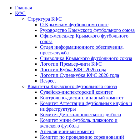
Главная
КФС
Структура КФС
О Крымском футбольном союзе
Руководство Крымского футбольного союза
Офис-менеджер Крымского футбольного
союза
Отдел информационного обеспечения,
пресс-служба
Символика Крымского футбольного союза
Логотип Премьер-лиги КФС
Логотип Кубка КФС 2026 года
Логотип Суперкубка КФС 2026 года
Respect
Комитеты Крымского футбольного союза
Судейско-инспекторский комитет
Контрольно-дисциплинарный комитет
Комитет Аттестации футбольных клубов и
инфраструктуры
Комитет Детско-юношеского футбола
Комитет мини-футбола, пляжного и
женского футбола
Апелляционный комитет
Комитет по проведению соревнований