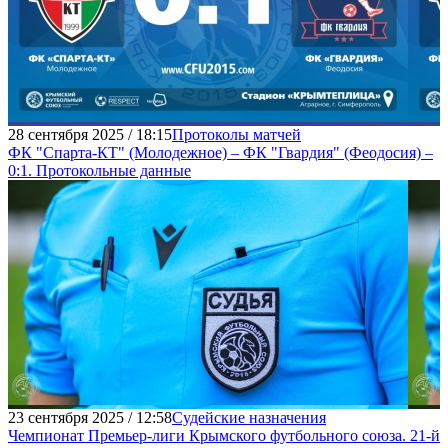
28 сентября 2025 / 18:15
Протоколы матчей
ФК "Спарта-КТ" (Молодежное) – ФК "Гвардия" (Феодосия) –
0:1. Протокольные данные
23 сентября 2025 / 12:58
Судейские назначения
Чемпионат Премьер-лиги Крымского футбольного союза. 21-й