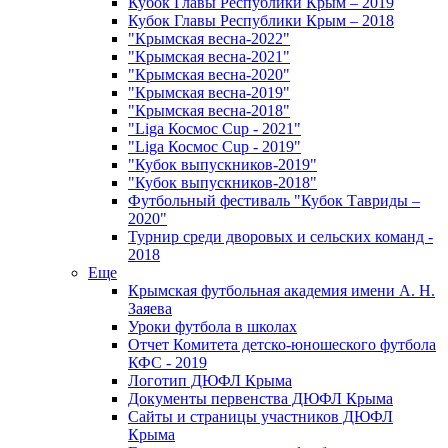
Кубок Главы Республики Крым – 2019
Кубок Главы Республики Крым – 2018
"Крымская весна-2022"
"Крымская весна-2021"
"Крымская весна-2020"
"Крымская весна-2019"
"Крымская весна-2018"
"Liga Космос Cup - 2021"
"Liga Космос Cup - 2019"
"Кубок выпускников-2019"
"Кубок выпускников-2018"
Футбольный фестиваль "Кубок Тавриды –
2020"
Турнир среди дворовых и сельских команд -
2018
Еще
Крымская футбольная академия имени А. Н.
Заяева
Уроки футбола в школах
Отчет Комитета детско-юношеского футбола
КФС - 2019
Логотип ДЮФЛ Крыма
Документы первенства ДЮФЛ Крыма
Сайты и страницы участников ДЮФЛ
Крыма