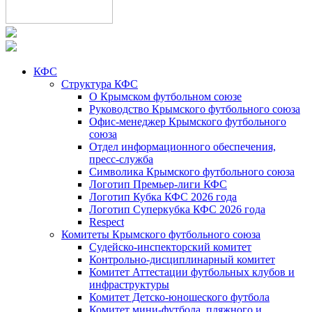
КФС
Структура КФС
О Крымском футбольном союзе
Руководство Крымского футбольного союза
Офис-менеджер Крымского футбольного
союза
Отдел информационного обеспечения,
пресс-служба
Символика Крымского футбольного союза
Логотип Премьер-лиги КФС
Логотип Кубка КФС 2026 года
Логотип Суперкубка КФС 2026 года
Respect
Комитеты Крымского футбольного союза
Судейско-инспекторский комитет
Контрольно-дисциплинарный комитет
Комитет Аттестации футбольных клубов и
инфраструктуры
Комитет Детско-юношеского футбола
Комитет мини-футбола, пляжного и