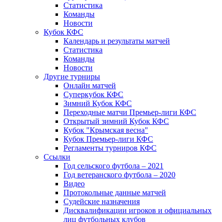
Статистика
Команды
Новости
Кубок КФС
Календарь и результаты матчей
Статистика
Команды
Новости
Другие турниры
Онлайн матчей
Суперкубок КФС
Зимний Кубок КФС
Переходные матчи Премьер-лиги КФС
Открытый зимний Кубок КФС
Кубок "Крымская весна"
Кубок Премьер-лиги КФС
Регламенты турниров КФС
Ссылки
Год сельского футбола – 2021
Год ветеранского футбола – 2020
Видео
Протокольные данные матчей
Судейские назначения
Дисквалификации игроков и официальных
лиц футбольных клубов