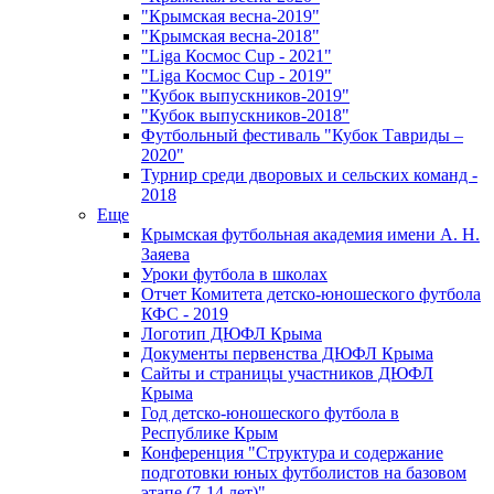
"Крымская весна-2019"
"Крымская весна-2018"
"Liga Космос Cup - 2021"
"Liga Космос Cup - 2019"
"Кубок выпускников-2019"
"Кубок выпускников-2018"
Футбольный фестиваль "Кубок Тавриды –
2020"
Турнир среди дворовых и сельских команд -
2018
Еще
Крымская футбольная академия имени А. Н.
Заяева
Уроки футбола в школах
Отчет Комитета детско-юношеского футбола
КФС - 2019
Логотип ДЮФЛ Крыма
Документы первенства ДЮФЛ Крыма
Сайты и страницы участников ДЮФЛ
Крыма
Год детско-юношеского футбола в
Республике Крым
Конференция "Структура и содержание
подготовки юных футболистов на базовом
этапе (7-14 лет)"