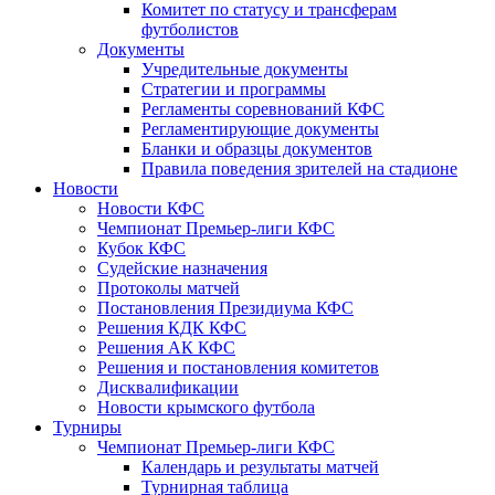
Комитет по статусу и трансферам
футболистов
Документы
Учредительные документы
Стратегии и программы
Регламенты соревнований КФС
Регламентирующие документы
Бланки и образцы документов
Правила поведения зрителей на стадионе
Новости
Новости КФС
Чемпионат Премьер-лиги КФС
Кубок КФС
Судейские назначения
Протоколы матчей
Постановления Президиума КФС
Решения КДК КФС
Решения АК КФС
Решения и постановления комитетов
Дисквалификации
Новости крымского футбола
Турниры
Чемпионат Премьер-лиги КФС
Календарь и результаты матчей
Турнирная таблица