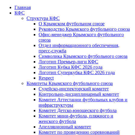
Главная
КФС
Структура КФС
О Крымском футбольном союзе
Руководство Крымского футбольного союза
Офис-менеджер Крымского футбольного
союза
Отдел информационного обеспечения,
пресс-служба
Символика Крымского футбольного союза
Логотип Премьер-лиги КФС
Логотип Кубка КФС 2026 года
Логотип Суперкубка КФС 2026 года
Respect
Комитеты Крымского футбольного союза
Судейско-инспекторский комитет
Контрольно-дисциплинарный комитет
Комитет Аттестации футбольных клубов и
инфраструктуры
Комитет Детско-юношеского футбола
Комитет мини-футбола, пляжного и
женского футбола
Апелляционный комитет
Комитет по проведению соревнований