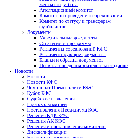
женского футбола
Апелляционный комитет
Комитет по проведению соревнований
Комитет по статусу и трансферам
футболистов
Документы
Учредительные документы
Стратегии и программы
Регламенты соревнований КФС
Регламентирующие документы
Бланки и образцы документов
Правила поведения зрителей на стадионе
Новости
Новости
Новости КФС
Чемпионат Премьер-лиги КФС
Кубок КФС
Судейские назначения
Протоколы матчей
Постановления Президиума КФС
Решения КДК КФС
Решения АК КФС
Решения и постановления комитетов
Дисквалификации
Новости крымского футбола