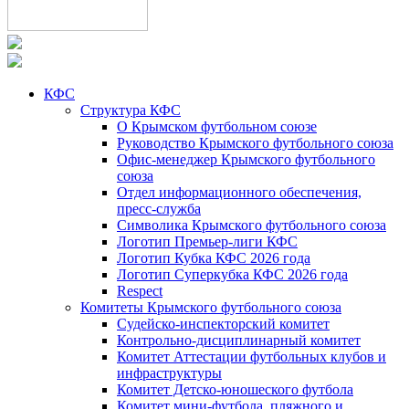
КФС
Структура КФС
О Крымском футбольном союзе
Руководство Крымского футбольного союза
Офис-менеджер Крымского футбольного
союза
Отдел информационного обеспечения,
пресс-служба
Символика Крымского футбольного союза
Логотип Премьер-лиги КФС
Логотип Кубка КФС 2026 года
Логотип Суперкубка КФС 2026 года
Respect
Комитеты Крымского футбольного союза
Судейско-инспекторский комитет
Контрольно-дисциплинарный комитет
Комитет Аттестации футбольных клубов и
инфраструктуры
Комитет Детско-юношеского футбола
Комитет мини-футбола, пляжного и