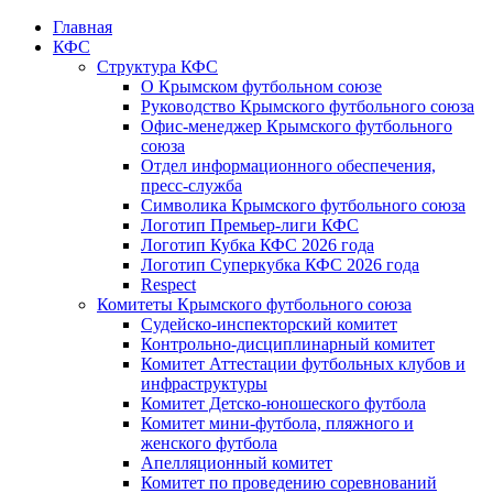
Главная
КФС
Структура КФС
О Крымском футбольном союзе
Руководство Крымского футбольного союза
Офис-менеджер Крымского футбольного
союза
Отдел информационного обеспечения,
пресс-служба
Символика Крымского футбольного союза
Логотип Премьер-лиги КФС
Логотип Кубка КФС 2026 года
Логотип Суперкубка КФС 2026 года
Respect
Комитеты Крымского футбольного союза
Судейско-инспекторский комитет
Контрольно-дисциплинарный комитет
Комитет Аттестации футбольных клубов и
инфраструктуры
Комитет Детско-юношеского футбола
Комитет мини-футбола, пляжного и
женского футбола
Апелляционный комитет
Комитет по проведению соревнований