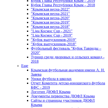
Кубок Главы Республики Крым – 2019
Кубок Главы Республики Крым – 2018
"Крымская весна-2022"
"Крымская весна-2021"
"Крымская весна-2020"
"Крымская весна-2019"
"Крымская весна-2018"
"Liga Космос Cup - 2021"
"Liga Космос Cup - 2019"
"Кубок выпускников-2019"
"Кубок выпускников-2018"
Футбольный фестиваль "Кубок Тавриды –
2020"
Турнир среди дворовых и сельских команд -
2018
Еще
Крымская футбольная академия имени А. Н.
Заяева
Уроки футбола в школах
Отчет Комитета детско-юношеского футбола
КФС - 2019
Логотип ДЮФЛ Крыма
Документы первенства ДЮФЛ Крыма
Сайты и страницы участников ДЮФЛ
Крыма