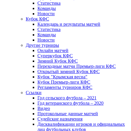
Статистика
Команды
Новости
Кубок КФС
Календарь и результаты матчей
Статистика
Команды
Новости
Другие турниры
Онлайн матчей
Суперкубок КФС
Зимний Кубок КФС
Переходные матчи Премьер-лиги КФС
Открытый зимний Кубок КФС
Кубок "Крымская весна"
Кубок Премьер-лиги КФС
Регламенты турниров КФС
Ссылки
Год сельского футбола – 2021
Год ветеранского футбола – 2020
Видео
Протокольные данные матчей
Судейские назначения
Дисквалификации игроков и официальных
лиц футбольных клубов