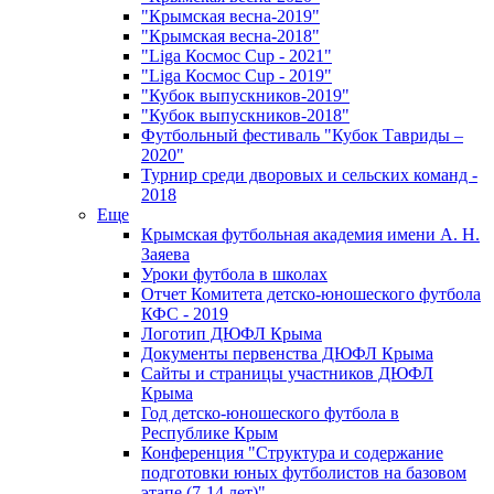
"Крымская весна-2019"
"Крымская весна-2018"
"Liga Космос Cup - 2021"
"Liga Космос Cup - 2019"
"Кубок выпускников-2019"
"Кубок выпускников-2018"
Футбольный фестиваль "Кубок Тавриды –
2020"
Турнир среди дворовых и сельских команд -
2018
Еще
Крымская футбольная академия имени А. Н.
Заяева
Уроки футбола в школах
Отчет Комитета детско-юношеского футбола
КФС - 2019
Логотип ДЮФЛ Крыма
Документы первенства ДЮФЛ Крыма
Сайты и страницы участников ДЮФЛ
Крыма
Год детско-юношеского футбола в
Республике Крым
Конференция "Структура и содержание
подготовки юных футболистов на базовом
этапе (7-14 лет)"