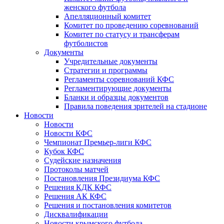
женского футбола
Апелляционный комитет
Комитет по проведению соревнований
Комитет по статусу и трансферам
футболистов
Документы
Учредительные документы
Стратегии и программы
Регламенты соревнований КФС
Регламентирующие документы
Бланки и образцы документов
Правила поведения зрителей на стадионе
Новости
Новости
Новости КФС
Чемпионат Премьер-лиги КФС
Кубок КФС
Судейские назначения
Протоколы матчей
Постановления Президиума КФС
Решения КДК КФС
Решения АК КФС
Решения и постановления комитетов
Дисквалификации
Новости крымского футбола