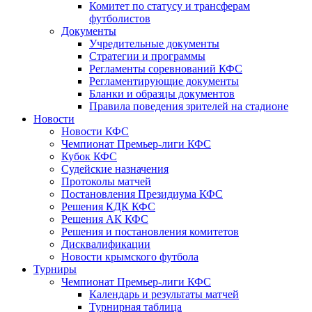
Комитет по статусу и трансферам
футболистов
Документы
Учредительные документы
Стратегии и программы
Регламенты соревнований КФС
Регламентирующие документы
Бланки и образцы документов
Правила поведения зрителей на стадионе
Новости
Новости КФС
Чемпионат Премьер-лиги КФС
Кубок КФС
Судейские назначения
Протоколы матчей
Постановления Президиума КФС
Решения КДК КФС
Решения АК КФС
Решения и постановления комитетов
Дисквалификации
Новости крымского футбола
Турниры
Чемпионат Премьер-лиги КФС
Календарь и результаты матчей
Турнирная таблица