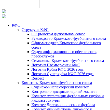
КФС
Структура КФС
О Крымском футбольном союзе
Руководство Крымского футбольного союза
Офис-менеджер Крымского футбольного
союза
Отдел информационного обеспечения,
пресс-служба
Символика Крымского футбольного союза
Логотип Премьер-лиги КФС
Логотип Кубка КФС 2026 года
Логотип Суперкубка КФС 2026 года
Respect
Комитеты Крымского футбольного союза
Судейско-инспекторский комитет
Контрольно-дисциплинарный комитет
Комитет Аттестации футбольных клубов и
инфраструктуры
Комитет Детско-юношеского футбола
Комитет мини-футбола, пляжного и