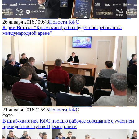
26 января 2016 / 09:48
Новости КФС
Юрий Ветоха: "Крымский футбол будет востребован на
международной арене"
21 января 2016 / 15:25
Новости КФС
фото
В штаб-квартире КФС прошло рабочее совещание с участием
президентов клубов Премьер-лиги