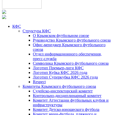
КФС
Структура КФС
О Крымском футбольном союзе
Руководство Крымского футбольного союза
Офис-менеджер Крымского футбольного
союза
Отдел информационного обеспечения,
пресс-служба
Символика Крымского футбольного союза
Логотип Премьер-лиги КФС
Логотип Кубка КФС 2026 года
Логотип Суперкубка КФС 2026 года
Respect
Комитеты Крымского футбольного союза
Судейско-инспекторский комитет
Контрольно-дисциплинарный комитет
Комитет Аттестации футбольных клубов и
инфраструктуры
Комитет Детско-юношеского футбола
Комитет мини-футбола, пляжного и