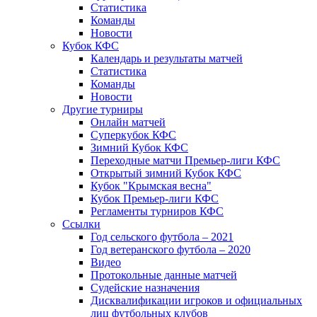
Статистика
Команды
Новости
Кубок КФС
Календарь и результаты матчей
Статистика
Команды
Новости
Другие турниры
Онлайн матчей
Суперкубок КФС
Зимний Кубок КФС
Переходные матчи Премьер-лиги КФС
Открытый зимний Кубок КФС
Кубок "Крымская весна"
Кубок Премьер-лиги КФС
Регламенты турниров КФС
Ссылки
Год сельского футбола – 2021
Год ветеранского футбола – 2020
Видео
Протокольные данные матчей
Судейские назначения
Дисквалификации игроков и официальных
лиц футбольных клубов