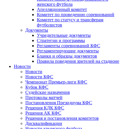
женского футбола
Апелляционный комитет
Комитет по проведению соревнований
Комитет по статусу и трансферам
футболистов
Документы
Учредительные документы
Стратегии и программы
Регламенты соревнований КФС
Регламентирующие документы
Бланки и образцы документов
Правила поведения зрителей на стадионе
Новости
Новости
Новости КФС
Чемпионат Премьер-лиги КФС
Кубок КФС
Судейские назначения
Протоколы матчей
Постановления Президиума КФС
Решения КДК КФС
Решения АК КФС
Решения и постановления комитетов
Дисквалификации
Новости крымского футбола