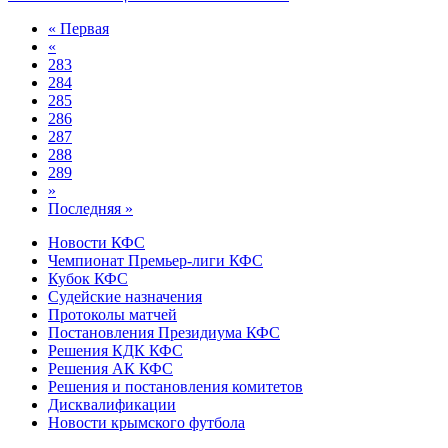
« Первая
«
283
284
285
286
287
288
289
»
Последняя »
Новости КФС
Чемпионат Премьер-лиги КФС
Кубок КФС
Судейские назначения
Протоколы матчей
Постановления Президиума КФС
Решения КДК КФС
Решения АК КФС
Решения и постановления комитетов
Дисквалификации
Новости крымского футбола