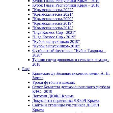
Кубок Главы Республики Крым – 2019
Кубок Главы Республики Крым – 2018
"Крымская весна-2022"
"Крымская весна-2021"
"Крымская весна-2020"
"Крымская весна-2019"
"Крымская весна-2018"
"Liga Космос Cup - 2021"
"Liga Космос Cup - 2019"
"Кубок выпускников-2019"
"Кубок выпускников-2018"
Футбольный фестиваль "Кубок Тавриды –
2020"
Турнир среди дворовых и сельских команд -
2018
Еще
Крымская футбольная академия имени А. Н.
Заяева
Уроки футбола в школах
Отчет Комитета детско-юношеского футбола
КФС - 2019
Логотип ДЮФЛ Крыма
Документы первенства ДЮФЛ Крыма
Сайты и страницы участников ДЮФЛ
Крыма