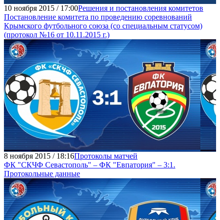
10 ноября 2015 / 17:00
Решения и постановления комитетов
Постановление комитета по проведению соревнований
Крымского футбольного союза (со специальным статусом)
(протокол №16 от 10.11.2015 г.)
8 ноября 2015 / 18:16
Протоколы матчей
ФК "СКЧФ Севастополь" – ФК "Евпатория" – 3:1.
Протокольные данные