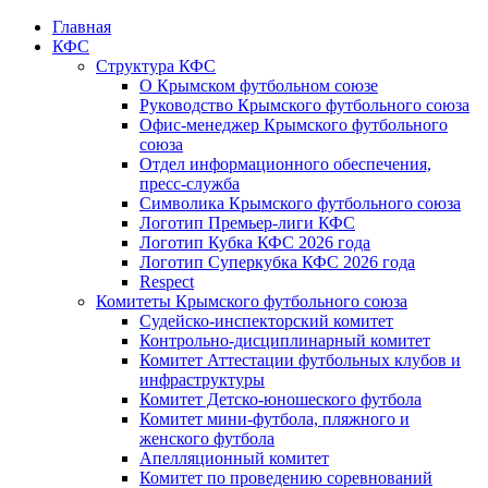
Главная
КФС
Структура КФС
О Крымском футбольном союзе
Руководство Крымского футбольного союза
Офис-менеджер Крымского футбольного
союза
Отдел информационного обеспечения,
пресс-служба
Символика Крымского футбольного союза
Логотип Премьер-лиги КФС
Логотип Кубка КФС 2026 года
Логотип Суперкубка КФС 2026 года
Respect
Комитеты Крымского футбольного союза
Судейско-инспекторский комитет
Контрольно-дисциплинарный комитет
Комитет Аттестации футбольных клубов и
инфраструктуры
Комитет Детско-юношеского футбола
Комитет мини-футбола, пляжного и
женского футбола
Апелляционный комитет
Комитет по проведению соревнований