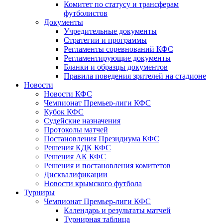
Комитет по статусу и трансферам
футболистов
Документы
Учредительные документы
Стратегии и программы
Регламенты соревнований КФС
Регламентирующие документы
Бланки и образцы документов
Правила поведения зрителей на стадионе
Новости
Новости КФС
Чемпионат Премьер-лиги КФС
Кубок КФС
Судейские назначения
Протоколы матчей
Постановления Президиума КФС
Решения КДК КФС
Решения АК КФС
Решения и постановления комитетов
Дисквалификации
Новости крымского футбола
Турниры
Чемпионат Премьер-лиги КФС
Календарь и результаты матчей
Турнирная таблица