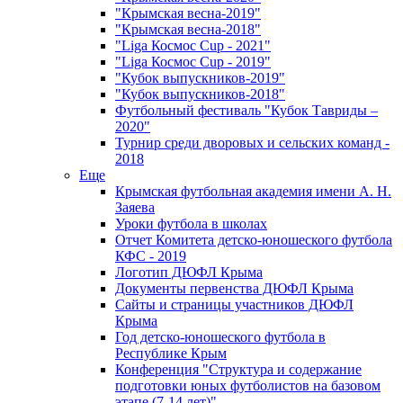
"Крымская весна-2019"
"Крымская весна-2018"
"Liga Космос Cup - 2021"
"Liga Космос Cup - 2019"
"Кубок выпускников-2019"
"Кубок выпускников-2018"
Футбольный фестиваль "Кубок Тавриды –
2020"
Турнир среди дворовых и сельских команд -
2018
Еще
Крымская футбольная академия имени А. Н.
Заяева
Уроки футбола в школах
Отчет Комитета детско-юношеского футбола
КФС - 2019
Логотип ДЮФЛ Крыма
Документы первенства ДЮФЛ Крыма
Сайты и страницы участников ДЮФЛ
Крыма
Год детско-юношеского футбола в
Республике Крым
Конференция "Структура и содержание
подготовки юных футболистов на базовом
этапе (7-14 лет)"